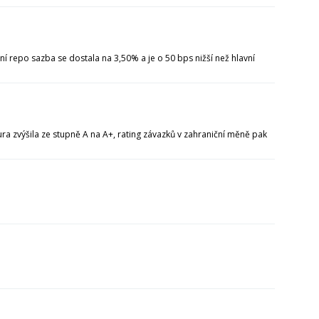
repo sazba se dostala na 3,50% a je o 50 bps nižší než hlavní
 zvýšila ze stupně A na A+, rating závazků v zahraniční měně pak