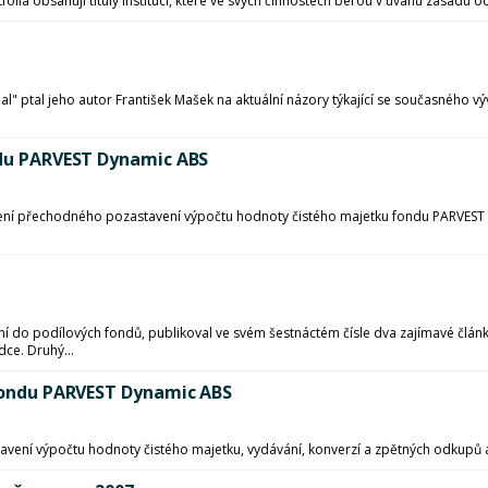
tfolia obsahují tituly institucí, které ve svých činnostech berou v úvahu zásad
" ptal jeho autor František Mašek na aktuální názory týkající se současného výv
ondu PARVEST Dynamic ABS
šení přechodného pozastavení výpočtu hodnoty čistého majetku fondu PARVEST
 do podílových fondů, publikoval ve svém šestnáctém čísle dva zajímavé článk
ce. Druhý...
 fondu PARVEST Dynamic ABS
astavení výpočtu hodnoty čistého majetku, vydávání, konverzí a zpětných odkup