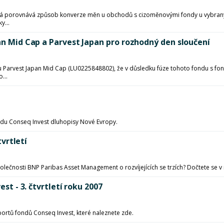
rá porovnává způsob konverze měn u obchodů s cizoměnovými fondy u vybranýc
y...
pan Mid Cap a Parvest Japan pro rozhodný den sloučení
fondu Parvest Japan Mid Cap (LU0225848802), že v důsledku fúze tohoto fondu s 
...
ndu Conseq Invest dluhopisy Nové Evropy.
tvrtletí
polečnosti BNP Paribas Asset Management o rozvíjejících se trzích? Dočtete se v
est - 3. čtvrtletí roku 2007
eportů fondů Conseq Invest, které naleznete zde.