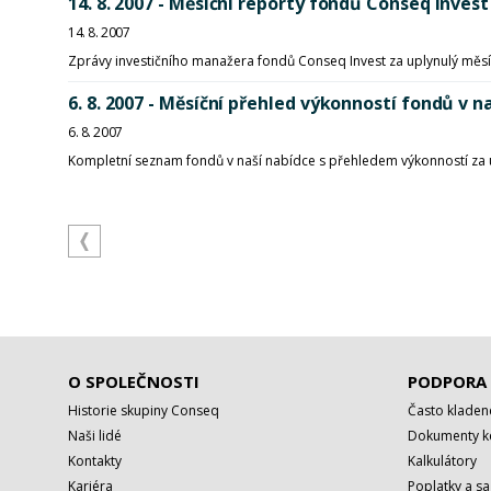
14. 8. 2007 - Měsíční reporty fondů Conseq Invest
14. 8. 2007
Zprávy investičního manažera fondů Conseq Invest za uplynulý měsí
6. 8. 2007 - Měsíční přehled výkonností fondů 
6. 8. 2007
Kompletní seznam fondů v naší nabídce s přehledem výkonností za 
O SPOLEČNOSTI
PODPORA
Historie skupiny Conseq
Často kladen
Naši lidé
Dokumenty ke
Kontakty
Kalkulátory
Kariéra
Poplatky a s