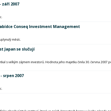
- září 2007
c.
 v nabídce Conseq Investment Management
uplynulý měsíc.
st Japan se slučují
etkal s velkým zájmem investorů. Hodnota jeho majetku činila 30. června 2007 
 - srpen 2007
c.