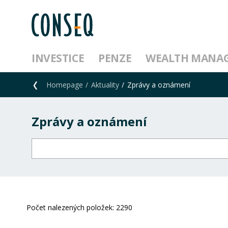
INVESTICE
PENZE
WEALTH MANA
Homepage
Aktuality
Zprávy a oznámení
Zprávy a oznámení
Počet nalezených položek:
2290