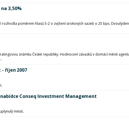
u na 3,50%
rozhodla poměrem hlasů 5-2 o zvýšení úrokových sazeb o 25 bps. Dvoutýdenní 
a ratingovou známku České republiky. Hodnocení závazků v domácí měně agentura
..
 - říjen 2007
c.
dů v nabídce Conseq Investment Management
uplynulý měsíc.