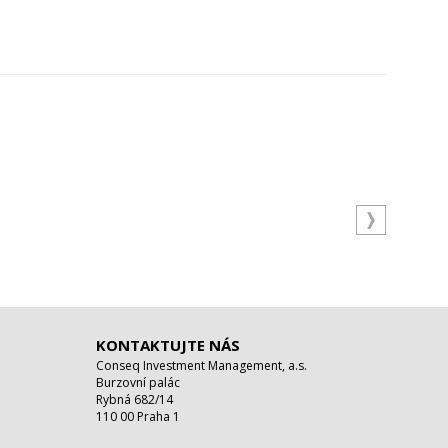
KONTAKTUJTE NÁS
Conseq Investment Management, a.s.
Burzovní palác
Rybná 682/14
110 00 Praha 1