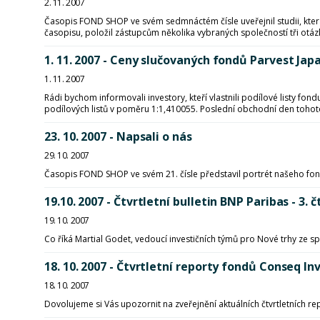
2. 11. 2007
Časopis FOND SHOP ve svém sedmnáctém čísle uveřejnil studii, kte
časopisu, položil zástupcům několika vybraných společností tři otázk
1. 11. 2007 - Ceny slučovaných fondů Parvest Ja
1. 11. 2007
Rádi bychom informovali investory, kteří vlastnili podílové listy 
podílových listů v poměru 1:1,410055. Poslední obchodní den tohoto
23. 10. 2007 - Napsali o nás
29. 10. 2007
Časopis FOND SHOP ve svém 21. čísle představil portrét našeho fo
19.10. 2007 - Čtvrtletní bulletin BNP Paribas - 3. č
19. 10. 2007
Co říká Martial Godet, vedoucí investičních týmů pro Nové trhy ze s
18. 10. 2007 - Čtvrtletní reporty fondů Conseq Inv
18. 10. 2007
Dovolujeme si Vás upozornit na zveřejnění aktuálních čtvrtletních r