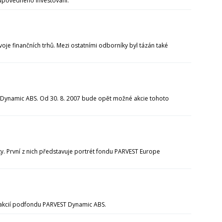
u odpovědného investování.
oje finančních trhů. Mezi ostatními odborníky byl tázán také
 Dynamic ABS. Od 30. 8. 2007 bude opět možné akcie tohoto
y. První z nich představuje portrét fondu PARVEST Europe
ů akcií podfondu PARVEST Dynamic ABS.