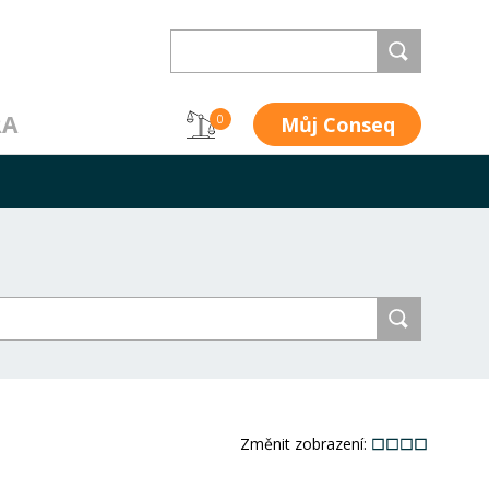
RA
Můj Conseq
0
Změnit zobrazení: