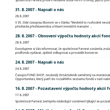
Společnost Parvest přišla v nedávné době na trh s fondy, jejichž por
31. 8. 2007 - Napsali o nás
28. 8. 2007
V 35. čísle časopisu Ekonom se v článku "Medvěd to rozhodně nevzdal
předseda představenstva a hlavní investiční manažer ...
28. 8. 2007 - Obnovení výpočtu hodnoty akcií f
28. 8. 2007
Dovolujeme si Vás informovat, že společnost Parvest oznámila zru
podfondu vydávat, zpětně odkupovat a provádět konverze.
24. 8. 2007 - Napsali o nás
24. 8. 2007
Časopis FOND SHOP, nezávislý čtrnáctideník zaměřený na investování
Opportunities, který patří do rozsáhlého seznamu fondů v naší nabíd
16. 8. 2007 - Pozastavení výpočtu hodnoty akcií
17. 8. 2007
Společnost Parvest zveřejnila následující oznámení týkající se poz