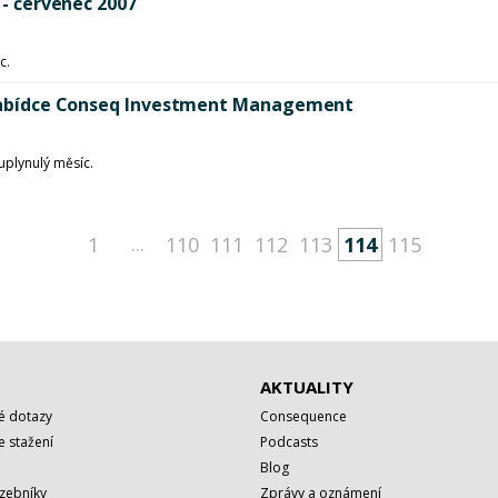
 - červenec 2007
c.
v nabídce Conseq Investment Management
uplynulý měsíc.
...
1
110
111
112
113
114
115
AKTUALITY
é dotazy
Consequence
 stažení
Podcasts
Blog
azebníky
Zprávy a oznámení