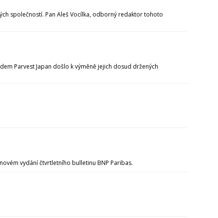
h společností. Pan Aleš Vocílka, odborný redaktor tohoto
fondem Parvest Japan došlo k výměně jejich dosud držených
 novém vydání čtvrtletního bulletinu BNP Paribas.