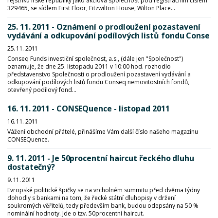
rejstříku Irské republiky jako akciová společnost pod registračním číslem
329465, se sídlem First Floor, Fitzwilton House, Wilton Place...
25. 11. 2011 - Oznámení o prodloužení pozastavení
vydávání a odkupování podílových listů fondu Conse
25. 11. 2011
Conseq Funds investiční společnost, a.s., (dále jen "Společnost")
oznamuje, že dne 25. listopadu 2011 v 10:00 hod. rozhodlo
představenstvo Společnosti o prodloužení pozastavení vydávání a
odkupování podílových listů fondu Conseq nemovitostních fondů,
otevřený podílový fond...
16. 11. 2011 - CONSEQuence - listopad 2011
16. 11. 2011
Vážení obchodní přátelé, přinášíme Vám další číslo našeho magazínu
CONSEQuence.
9. 11. 2011 - Je 50procentní haircut řeckého dluhu
dostatečný?
9. 11. 2011
Evropské politické špičky se na vrcholném summitu před dvěma týdny
dohodly s bankami na tom, že řecké státní dluhopisy v držení
soukromých věřitelů, tedy především bank, budou odepsány na 50 %
nominální hodnoty. Jde o tzv. 50procentní haircut.