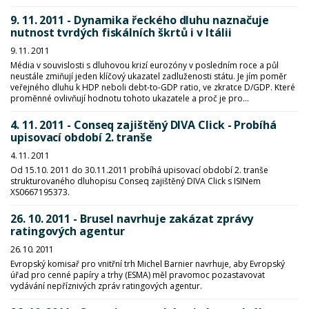
9. 11. 2011 - Dynamika řeckého dluhu naznačuje
nutnost tvrdých fiskálních škrtů i v Itálii
9. 11. 2011
Média v souvislosti s dluhovou krizí eurozóny v posledním roce a půl
neustále zmiňují jeden klíčový ukazatel zadluženosti státu. Je jím poměr
veřejného dluhu k HDP neboli debt-to-GDP ratio, ve zkratce D/GDP. Které
proměnné ovlivňují hodnotu tohoto ukazatele a proč je pro...
4. 11. 2011 - Conseq zajištěný DIVA Click - Probíhá
upisovací období 2. tranše
4. 11. 2011
Od 15.10. 2011 do 30.11.2011 probíhá upisovací období 2. tranše
strukturovaného dluhopisu Conseq zajištěný DIVA Click s ISINem
XS0667195373.
26. 10. 2011 - Brusel navrhuje zakázat zprávy
ratingových agentur
26. 10. 2011
Evropský komisař pro vnitřní trh Michel Barnier navrhuje, aby Evropský
úřad pro cenné papíry a trhy (ESMA) měl pravomoc pozastavovat
vydávání nepříznivých zpráv ratingových agentur.