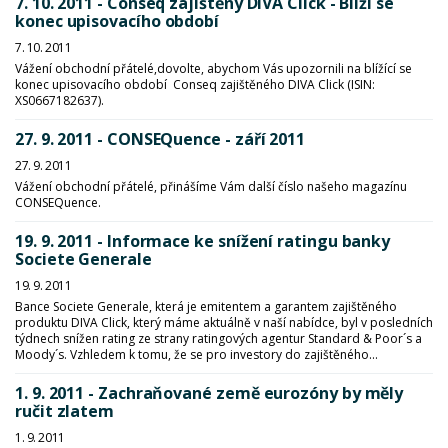
7. 10. 2011 - Conseq zajištěný DIVA Click - Blíží se
konec upisovacího období
7. 10. 2011
Vážení obchodní přátelé,dovolte, abychom Vás upozornili na blížící se
konec upisovacího období Conseq zajištěného DIVA Click (ISIN:
XS0667182637).
27. 9. 2011 - CONSEQuence - září 2011
27. 9. 2011
Vážení obchodní přátelé, přinášíme Vám další číslo našeho magazínu
CONSEQuence.
19. 9. 2011 - Informace ke snížení ratingu banky
Societe Generale
19. 9. 2011
Bance Societe Generale, která je emitentem a garantem zajištěného
produktu DIVA Click, který máme aktuálně v naší nabídce, byl v posledních
týdnech snížen rating ze strany ratingových agentur Standard & Poor´s a
Moody´s. Vzhledem k tomu, že se pro investory do zajištěného...
1. 9. 2011 - Zachraňované země eurozóny by měly
ručit zlatem
1. 9. 2011