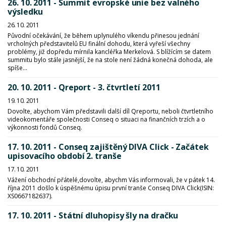
26. 10. 2011 - Summit evropské unie bez valného
výsledku
26. 10. 2011
Původní očekávání, že během uplynulého víkendu přinesou jednání
vrcholných představitelů EU finální dohodu, která vyřeší všechny
problémy, již dopředu mírnila kancléřka Merkelová. S blížícím se datem
summitu bylo stále jasnější, že na stole není žádná konečná dohoda, ale
spíše...
20. 10. 2011 - Qreport - 3. čtvrtletí 2011
19. 10. 2011
Dovolte, abychom Vám představili další díl Qreportu, neboli čtvrtletního
videokomentáře společnosti Conseq o situaci na finančních trzích a o
výkonnosti fondů Conseq.
17. 10. 2011 - Conseq zajištěný DIVA Click - Začátek
upisovacího období 2. tranše
17. 10. 2011
Vážení obchodní přátelé,dovolte, abychm Vás informovali, že v pátek 14.
října 2011 došlo k úspěšnému úpisu první tranše Conseq DIVA Click(ISIN:
XS0667182637).
17. 10. 2011 - Státní dluhopisy šly na dračku