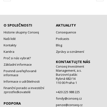
O SPOLEČNOSTI
AKTUALITY
Historie skupiny Conseq
Consequence
Naši lidé
Podcasts
Kontakty
Blog
Kariéra
Zprávy a oznámení
Proč si nás vybrat?
KONTAKTUJTE NÁS
Základní informace
Conseq Investment
Management, a.s.
Povinně uveřejňované
Burzovní palác
informace
Rybná 682/14
Informace o udržitelnosti
110 00 Praha 1
Finanční poradci a investiční
zprostředkovatelé
+420 225 988 225
fondy@conseq.cz
PODPORA
penze@conseq.cz