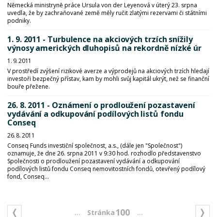
Německá ministryně práce Ursula von der Leyenová v úterý 23. srpna
uvedla, že by zachraňované země měly ručit zlatými rezervami či státními
podniky.
1. 9. 2011 - Turbulence na akciových trzích snížily
výnosy amerických dluhopisů na rekordně nízké úr
1. 9. 2011
V prostředí zvýšení rizikové averze a výprodejů na akciových trzích hledají
investoři bezpečný přístav, kam by mohli svůj kapitál ukrýt, než se finanční
bouře přežene.
26. 8. 2011 - Oznámení o prodloužení pozastavení
vydávání a odkupování podílových listů fondu
Conseq
26. 8. 2011
Conseq Funds investiční společnost, a.s., (dále jen "Společnost")
oznamuje, že dne 26. srpna 2011 v 9:30 hod. rozhodlo představenstvo
Společnosti o prodloužení pozastavení vydávání a odkupování
podílových listů fondu Conseq nemovitostních fondů, otevřený podílový
fond, Conseq...
...
...
100