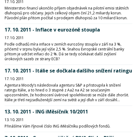
17. 10. 2011
Ministerstvo financí ukončilo příjem objednávek na pilotní emisi státních
dluhopisů pro občany. Jejich celkový objem činí 21,2 miliardy korun.
Původní plán přitom počítal s prodejem dluhopisů za 10 miliard korun.
17. 10. 2011 - Inflace v eurozóně stoupla
17. 10. 2011
Podle odhadů míra inflace v zemích eurozóny stoupla v září na 3 %,
přičemž v srpnu byla její výše 2,5 %. Snahou Evropské centrální banky
přitom je udržet inflaci do 2 %. Dá se tedy očekávat další zvýšení
úrokových sazeb ze strany ECB?
17. 10. 2011 - Itálie se dočkala dalšího snížení ratingu
17. 10. 2011
Agentura Moody’s následovala agenturu S&P a přistoupila k snížení
ratingu Itálie, a to hned o 3 stupně z Aa2 na A2 se současným
upozorněním, že hodnocení úvěrové spolehlivosti se může dále zhoršit.
Itálie je třetí nejzadluženější zemí na světě a její dluh v září dosáhl...
13. 10. 2011 - ING iMěsíčník 10/2011
13. 10. 2011
Přinášíme Vám říjnové číslo ING iMěsíčníku podílových fondů.