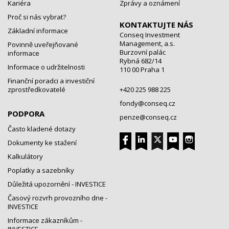
Kariéra
Zprávy a oznámení
Proč si nás vybrat?
KONTAKTUJTE NÁS
Základní informace
Conseq Investment
Management, a.s.
Povinně uveřejňované
Burzovní palác
informace
Rybná 682/14
Informace o udržitelnosti
110 00 Praha 1
Finanční poradci a investiční
zprostředkovatelé
+420 225 988 225
fondy@conseq.cz
PODPORA
penze@conseq.cz
Často kladené dotazy
Dokumenty ke stažení
Kalkulátory
Poplatky a sazebníky
Důležitá upozornění - INVESTICE
Časový rozvrh provozního dne -
INVESTICE
Informace zákazníkům -