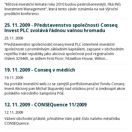
"Klíčová investiční témata roku 2010 budou pestrobarevnější, říká ING
Investment Management", která tento závěr oznámila na své Výroční
predikční konferenci.
25. 11. 2009 - Představenstvo společnosti Conseq
Invest PLC svolává řádnou valnou hromadu
25. 11. 2009
Představenstvo společnostiConseq Invest PLC (otevřené investiční
společnosti s proměnlivým základním kapitálem, zapsané v obchodním
rejstříku Irské republiky jako akciová společnost pod registračním
číslem 329465, se sídlem First Floor, Fitzwilton House, Wilton...
19. 11. 2009 - Conseq v médiích
19. 11. 2009
Na portále Investiční web.cz se zamýšlí portfoliomanažer fondu Conseq
Invest Akciový pan Michal Stupavský nad otázkou proč si (ne)koupit akcie
polského národního šampióna PGE.
12. 11. 2009 - CONSEQuence 11/2009
12. 11. 2009
Vážení obchodní přátelé, přinášíme Vám páté číslo našeho měsíčníku
CONSEQuence.