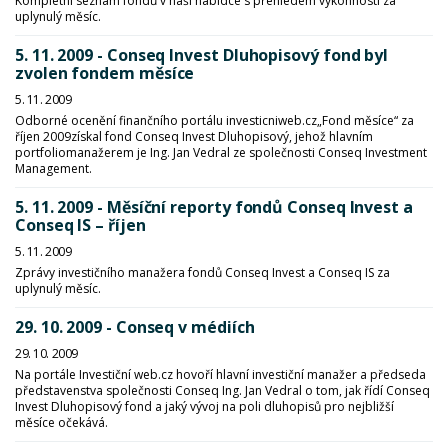
Kompletní seznam fondů v naší nabídce s přehledem výkonností za
uplynulý měsíc.
5. 11. 2009 - Conseq Invest Dluhopisový fond byl
zvolen fondem měsíce
5. 11. 2009
Odborné ocenění finančního portálu investicniweb.cz„Fond měsíce“ za
říjen 2009získal fond Conseq Invest Dluhopisový, jehož hlavním
portfoliomanažerem je Ing. Jan Vedral ze společnosti Conseq Investment
Management.
5. 11. 2009 - Měsíční reporty fondů Conseq Invest a
Conseq IS – říjen
5. 11. 2009
Zprávy investičního manažera fondů Conseq Invest a Conseq IS za
uplynulý měsíc.
29. 10. 2009 - Conseq v médiích
29. 10. 2009
Na portále Investiční web.cz hovoří hlavní investiční manažer a předseda
představenstva společnosti Conseq Ing. Jan Vedral o tom, jak řídí Conseq
Invest Dluhopisový fond a jaký vývoj na poli dluhopisů pro nejbližší
měsíce očekává.