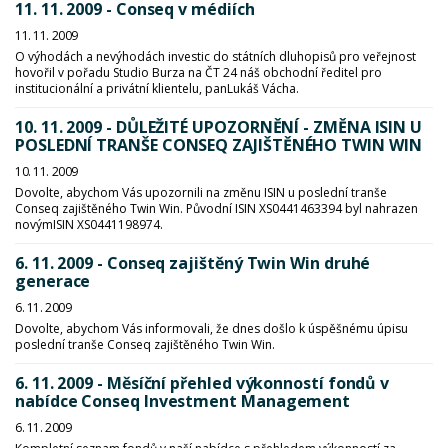
11. 11. 2009 - Conseq v médiích
11. 11. 2009
O výhodách a nevýhodách investic do státních dluhopisů pro veřejnost
hovořil v pořadu Studio Burza na ČT 24 náš obchodní ředitel pro
institucionální a privátní klientelu, panLukáš Vácha.
10. 11. 2009 - DŮLEŽITÉ UPOZORNĚNÍ - ZMĚNA ISIN U
POSLEDNÍ TRANŠE CONSEQ ZAJIŠTĚNÉHO TWIN WIN
10. 11. 2009
Dovolte, abychom Vás upozornili na změnu ISIN u poslední tranše
Conseq zajištěného Twin Win. Původní ISIN XS0441463394 byl nahrazen
novýmISIN XS0441198974.
6. 11. 2009 - Conseq zajištěný Twin Win druhé
generace
6. 11. 2009
Dovolte, abychom Vás informovali, že dnes došlo k úspěšnému úpisu
poslední tranše Conseq zajištěného Twin Win.
6. 11. 2009 - Měsíční přehled výkonností fondů v
nabídce Conseq Investment Management
6. 11. 2009