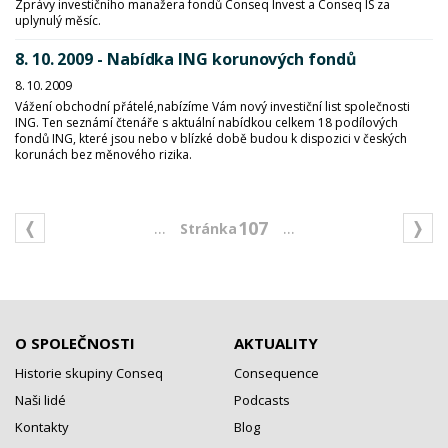
Zprávy investičního manažera fondů Conseq Invest a Conseq IS za
uplynulý měsíc.
8. 10. 2009 - Nabídka ING korunových fondů
8. 10. 2009
Vážení obchodní přátelé,nabízíme Vám nový investiční list společnosti
ING. Ten seznámí čtenáře s aktuální nabídkou celkem 18 podílových
fondů ING, které jsou nebo v blízké době budou k dispozici v českých
korunách bez měnového rizika.
...
...
107
O SPOLEČNOSTI
AKTUALITY
Historie skupiny Conseq
Consequence
Naši lidé
Podcasts
Kontakty
Blog