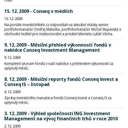
roku.
15. 12. 2009 - Conseq v médiích
15. 12. 2009
Na portále InvestičníWeb.cz odpovídali na aktuální otázky senior
portfoliomanažer Ondřej Matuška, portfoliomanažer Michal Stupavský a
obchodní ředitel pro institucionální a privátní klientelu Lukáš Vácha.
9. 12. 2009 - Měsíční přehled výkonností fondů v
nabídce Conseq Investment Management
9. 12. 2009
Kompletní seznam fondů v naší nabídce s přehledem výkonností za
uplynulý měsíc.
8. 12. 2009 - Měsíční reporty fondů Conseq Invest a
Conseq IS – listopad
8. 12. 2009
Zprávy investičního manažera fondů Conseq Invest a Conseq IS za
uplynulý měsíc.
3. 12. 2009 - Výhled společnosti ING Investment
Management na vývoj finančních trhů v roce 2010
2. 12. 2009