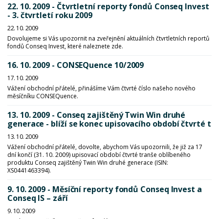
22. 10. 2009 - Čtvrtletní reporty fondů Conseq Invest
- 3. čtvrtletí roku 2009
22. 10. 2009
Dovolujeme si Vás upozornit na zveřejnění aktuálních čtvrtletních reportů
fondů Conseq Invest, které naleznete zde.
16. 10. 2009 - CONSEQuence 10/2009
17. 10. 2009
Vážení obchodní přátelé, přinášíme Vám čtvrté číslo našeho nového
měsíčníku CONSEQuence.
13. 10. 2009 - Conseq zajištěný Twin Win druhé
generace - blíží se konec upisovacího období čtvrté t
13. 10. 2009
Vážení obchodní přátelé, dovolte, abychom Vás upozornili, že již za 17
dní končí (31. 10. 2009) upisovací období čtvrté tranše oblíbeného
produktu Conseq zajištěný Twin Win druhé generace (ISIN:
XS0441463394).
9. 10. 2009 - Měsíční reporty fondů Conseq Invest a
Conseq IS – září
9. 10. 2009