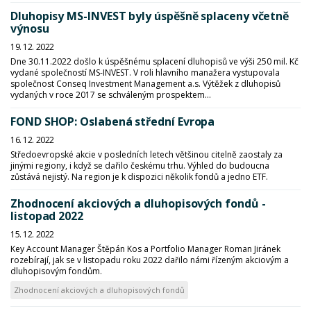
Dluhopisy MS-INVEST byly úspěšně splaceny včetně
výnosu
19. 12. 2022
Dne 30.11.2022 došlo k úspěšnému splacení dluhopisů ve výši 250 mil. Kč
vydané společností MS-INVEST. V roli hlavního manažera vystupovala
společnost Conseq Investment Management a.s. Výtěžek z dluhopisů
vydaných v roce 2017 se schváleným prospektem...
FOND SHOP: Oslabená střední Evropa
16. 12. 2022
Středoevropské akcie v posledních letech většinou citelně zaostaly za
jinými regiony, i když se dařilo českému trhu. Výhled do budoucna
zůstává nejistý. Na region je k dispozici několik fondů a jedno ETF.
Zhodnocení akciových a dluhopisových fondů -
listopad 2022
15. 12. 2022
Key Account Manager Štěpán Kos a Portfolio Manager Roman Jiránek
rozebírají, jak se v listopadu roku 2022 dařilo námi řízeným akciovým a
dluhopisovým fondům.
Zhodnocení akciových a dluhopisových fondů