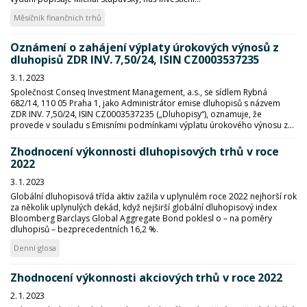
Měsíčník finančních trhů
Oznámení o zahájení výplaty úrokových výnosů z
dluhopisů ZDR INV. 7,50/24, ISIN CZ0003537235
3. 1. 2023
Společnost Conseq Investment Management, a.s., se sídlem Rybná
682/14, 110 05 Praha 1, jako Administrátor emise dluhopisů s názvem
ZDR INV. 7,50/24, ISIN CZ0003537235 („Dluhopisy“), oznamuje, že
provede v souladu s Emisními podmínkami výplatu úrokového výnosu z...
Zhodnocení výkonnosti dluhopisových trhů v roce
2022
3. 1. 2023
Globální dluhopisová třída aktiv zažila v uplynulém roce 2022 nejhorší rok
za několik uplynulých dekád, když nejširší globální dluhopisový index
Bloomberg Barclays Global Aggregate Bond poklesl o – na poměry
dluhopisů – bezprecedentních 16,2 %.
Denní glosa
Zhodnocení výkonnosti akciových trhů v roce 2022
2. 1. 2023