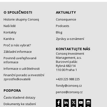
O SPOLEČNOSTI
AKTUALITY
Historie skupiny Conseq
Consequence
Naši lidé
Podcasts
Kontakty
Blog
Kariéra
Zprávy a oznámení
Proč si nás vybrat?
KONTAKTUJTE NÁS
Základní informace
Conseq Investment
Management, a.s.
Povinně uveřejňované
Burzovní palác
informace
Rybná 682/14
Informace o udržitelnosti
110 00 Praha 1
Finanční poradci a investiční
zprostředkovatelé
+420 225 988 225
fondy@conseq.cz
PODPORA
penze@conseq.cz
Často kladené dotazy
Dokumenty ke stažení