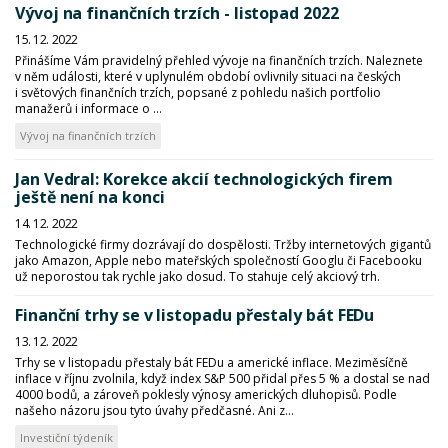
Vývoj na finančních trzích - listopad 2022
15. 12. 2022
Přinášíme Vám pravidelný přehled vývoje na finančních trzích. Naleznete
v něm události, které v uplynulém období ovlivnily situaci na českých
i světových finančních trzích, popsané z pohledu našich portfolio
manažerů i informace o ...
Vývoj na finančních trzích
Jan Vedral: Korekce akcií technologických firem
ještě není na konci
14. 12. 2022
Technologické firmy dozrávají do dospělosti. Tržby internetových gigantů
jako Amazon, Apple nebo mateřských společností Googlu či Facebooku
už neporostou tak rychle jako dosud. To stahuje celý akciový trh.
Finanční trhy se v listopadu přestaly bát FEDu
13. 12. 2022
Trhy se v listopadu přestaly bát FEDu a americké inflace. Meziměsíčně
inflace v říjnu zvolnila, když index S&P 500 přidal přes 5 % a dostal se nad
4000 bodů, a zároveň poklesly výnosy amerických dluhopisů. Podle
našeho názoru jsou tyto úvahy předčasné. Ani z...
Investiční týdeník