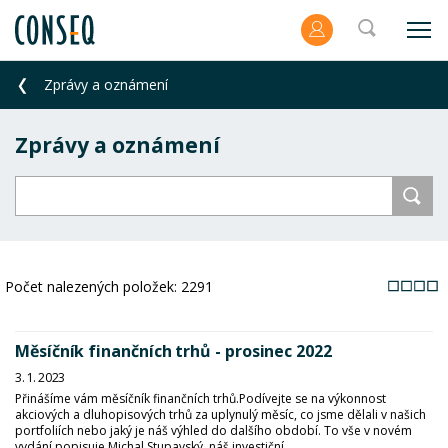
Zprávy a oznámení
Zprávy a oznámení
Počet nalezených položek:
2291
Měsíčník finančních trhů - prosinec 2022
3. 1. 2023
Přinášíme vám měsíčník finančních trhů.Podívejte se na výkonnost
akciových a dluhopisových trhů za uplynulý měsíc, co jsme dělali v našich
portfoliích nebo jaký je náš výhled do dalšího období. To vše v novém
vydání popisuje Michal Stupavský, náš investiční...