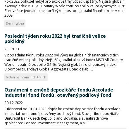
Rok 2022 bohužel nebyl pro akciové trhy vůbec úspěšný. Nejširší globální
akciový index MSCI All Country World totiž oslabil o velice výrazných 20 %.
Zároveň se jednalo o nejhorší výkonnost od globální finanční krize v roce
2008.
Denní glosa
Poslední týden roku 2022 byl tradičně velice
poklidný
2. 1. 2023
V posledním týdnu roku 2022 byl vývoj na globálních finančních trzích
tradičně velice poklidný. Nejširší globální akciový index MSCI All Country
World nepatrně oslabil o 0,1 %. Nejširší globální dluhopisový index
Bloomberg Barclays Global Aggregate Bond oslabil...
týden na finančních trzích
Oznámení o změně depozitáře fondu Accolade
Industrial fond fondů, otevřený podílový fond
29. 12. 2022
S účinností od 01.01.2023 dojde ke změně depozitáře fondu Accolade
Industrial fond fondů, otevřený podílový fond. Stávajícího depozitáře
UniCredit Bank Czech Republic and Slovakia, a.s., nahradí nově
společnost Conseq Investment Management, a.s.