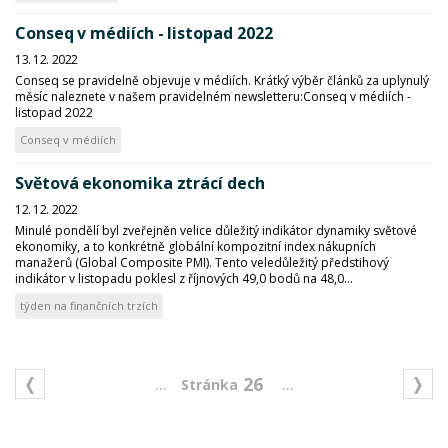
Conseq v médiích - listopad 2022
13. 12. 2022
Conseq se pravidelně objevuje v médiích. Krátký výběr článků za uplynulý
měsíc naleznete v našem pravidelném newsletteru:Conseq v médiích -
listopad 2022
Conseq v médiích
Světová ekonomika ztrácí dech
12. 12. 2022
Minulé pondělí byl zveřejněn velice důležitý indikátor dynamiky světové
ekonomiky, a to konkrétně globální kompozitní index nákupních
manažerů (Global Composite PMI). Tento veledůležitý předstihový
indikátor v listopadu poklesl z říjnových 49,0 bodů na 48,0...
týden na finančních trzích
...
...
26