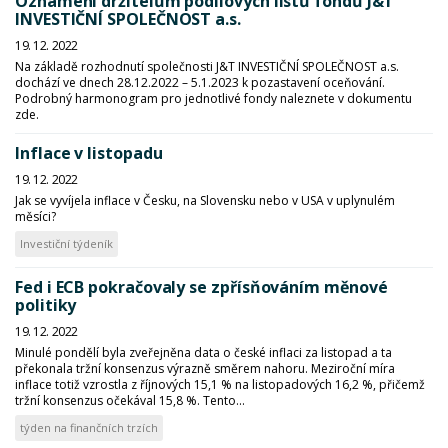
Oznámení držitelům podílových listů fondů J&T
INVESTIČNÍ SPOLEČNOST a.s.
19. 12. 2022
Na základě rozhodnutí společnosti J&T INVESTIČNÍ SPOLEČNOST a.s.
dochází ve dnech 28.12.2022 – 5.1.2023 k pozastavení oceňování.
Podrobný harmonogram pro jednotlivé fondy naleznete v dokumentu
zde.
Inflace v listopadu
19. 12. 2022
Jak se vyvíjela inflace v Česku, na Slovensku nebo v USA v uplynulém
měsíci?
Investiční týdeník
Fed i ECB pokračovaly se zpřísňováním měnové
politiky
19. 12. 2022
Minulé pondělí byla zveřejněna data o české inflaci za listopad a ta
překonala tržní konsenzus výrazně směrem nahoru. Meziroční míra
inflace totiž vzrostla z říjnových 15,1 % na listopadových 16,2 %, přičemž
tržní konsenzus očekával 15,8 %. Tento...
týden na finančních trzích