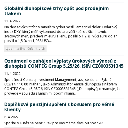
Globální dluhopisové trhy opět pod prodejním
tlakem
11. 4. 2022
Na devizových trzích v minulém týdnu posílil americký dolar. Dolarový
index DXY, který měří výkonnost dolaru vůči koši dalších hlavních
světových měn, především euru a jenu, posílil o 1,2 %. Vůči euru dolar
posílil o 1,5 % na 1,088 USD...
týden na finančních trzích
Oznámení o zahájení výplaty úrokových výnosů z
dluhopisů CONTEG Group 5,25/26, ISIN CZ0003531345
11. 4. 2022
Společnost Conseq Investment Management, a.s., se sídlem Rybná
682/14, 110 00 Praha 1, jako Administrátor emise dluhopisů s názvem
CONTEG Group 5,25/26, ISIN CZ0003531345 („Dluhopisy“), oznamuje, že
provede v souladu s Emisními podmínkami...
Doplňkové penzijní spoření s bonusem pro věrné
klienty
8. 4. 2022
Spoříte si u nás na penzi? Pak pro vás máme skvělou novinku!