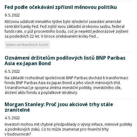
Fed podle očekávání zpřísnil měnovou politiku
9. 5. 2022
Klíčovou událostí minulého týdne bylo středeční zasedání americké
centrální banky Fed. Fed zvýšil svou základní úrokovou sazbu, federal
funds rate, o půl procentního bodu, což je největší jednorázové zvýšení
za posledních 22 let. V široce očekávaném kroku Fed...
týden na finančních trzích
Oznámení držitelům podílových listů BNP Paribas
Asia ex-Japan Bond
6. 5. 2022
Na základě rozhodnutí společnosti BNP Paribas dochází k transformaci
fondu BNP Paribas Asia ex-Japan Bond a jeho všech měnových tříd.
S transformací je spojena změna investiční politiky, investičního cíle,
složení aktiv fondu a poplatkové struktury.
Morgan Stanley: Proč jsou akciové trhy stále
zranitelné
4. 5. 2022
Investoři mohou mít chybné předpoklady o vývoji inflace, měnové politiky
a podnikových zisků. Co to může znamenat pro finanční trhy
v budoucnosti?