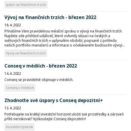
týden na finančních trzích
Vývoj na finančních trzích - březen 2022
18. 4. 2022
Přinášíme Vám pravidelnou měsíční zprávu o vývoji na finančních trzích.
Najdete zde přehled událostí, které ovlivnily situaci na českých a
světových finančních trzích v uplynulém období, popsané z pohledu
našich portfolio manažerů a informace o očekávaném budoucím vývoji...
Vývoj na finančních trzích
Conseq v médiích - březen 2022
14. 4. 2022
Conseq se pravidelně objevuje v médiích.
Conseq v médiích
Zhodnoťte své úspory s Conseq depozitní+
13. 4. 2022
Potřebujete na krátký investiční horizont uložit své prostředky a zároveň
příliš neriskovat? Vyzkoušejte Conseq depozitní+!
Investiční týdeník