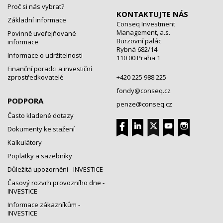
Proč si nás vybrat?
KONTAKTUJTE NÁS
Základní informace
Conseq Investment
Management, a.s.
Povinně uveřejňované
Burzovní palác
informace
Rybná 682/14
Informace o udržitelnosti
110 00 Praha 1
Finanční poradci a investiční
zprostředkovatelé
+420 225 988 225
fondy@conseq.cz
PODPORA
penze@conseq.cz
Často kladené dotazy
Dokumenty ke stažení
Kalkulátory
Poplatky a sazebníky
Důležitá upozornění - INVESTICE
Časový rozvrh provozního dne -
INVESTICE
Informace zákazníkům -
INVESTICE