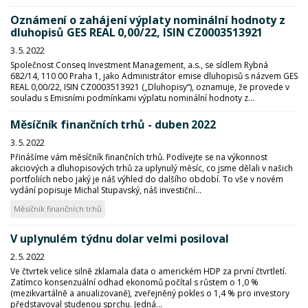
Oznámení o zahájení výplaty nominální hodnoty z
dluhopisů GES REAL 0,00/22, ISIN CZ0003513921
3. 5. 2022
Společnost Conseq Investment Management, a.s., se sídlem Rybná
682/14, 110 00 Praha 1, jako Administrátor emise dluhopisů s názvem GES
REAL 0,00/22, ISIN CZ0003513921 („Dluhopisy“), oznamuje, že provede v
souladu s Emisními podmínkami výplatu nominální hodnoty z...
Měsíčník finančních trhů - duben 2022
3. 5. 2022
Přinášíme vám měsíčník finančních trhů. Podívejte se na výkonnost
akciových a dluhopisových trhů za uplynulý měsíc, co jsme dělali v našich
portfoliích nebo jaký je náš výhled do dalšího období. To vše v novém
vydání popisuje Michal Stupavský, náš investiční...
Měsíčník finančních trhů
V uplynulém týdnu dolar velmi posiloval
2. 5. 2022
Ve čtvrtek velice silně zklamala data o americkém HDP za první čtvrtletí.
Zatímco konsenzuální odhad ekonomů počítal s růstem o 1,0 %
(mezikvartálně a anualizovaně), zveřejněný pokles o 1,4 % pro investory
představoval studenou sprchu. Jedná...