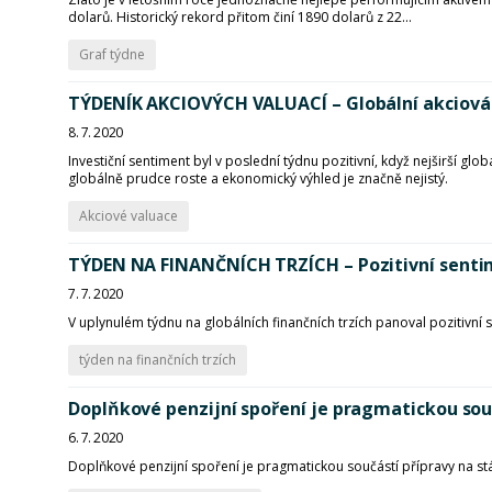
dolarů. Historický rekord přitom činí 1890 dolarů z 22...
Graf týdne
TÝDENÍK AKCIOVÝCH VALUACÍ – Globální akciová 
8. 7. 2020
Investiční sentiment byl v poslední týdnu pozitivní, když nejširší glo
globálně prudce roste a ekonomický výhled je značně nejistý.
Akciové valuace
TÝDEN NA FINANČNÍCH TRZÍCH – Pozitivní sentim
7. 7. 2020
V uplynulém týdnu na globálních finančních trzích panoval pozitivní s
týden na finančních trzích
Doplňkové penzijní spoření je pragmatickou souč
6. 7. 2020
Doplňkové penzijní spoření je pragmatickou součástí přípravy na stá