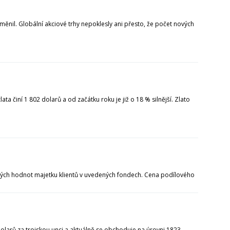
změnil. Globální akciové trhy nepoklesly ani přesto, že počet nových
a činí 1 802 dolarů a od začátku roku je již o 18 % silnější. Zlato
ných hodnot majetku klientů v uvedených fondech. Cena podílového
olarů za trojskou unci a aktuálně se obchoduje na úrovni 1823