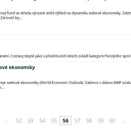
nový fond ve středu výrazně snížil výhled na dynamiku světové ekonomiky. Zat
Zároveň by...
ní. Conseq stejně jako v předchozích letech ovládl kategorii Penzijního spořen
tové ekonomiky
oje světové ekonomiky (World Economic Outlook). Zatímco v dubnu MMF očekáv
...
...
...
52
53
54
55
56
57
58
59
60