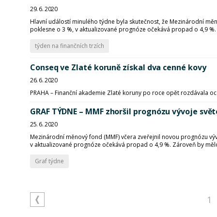
29. 6. 2020
Hlavní událostí minulého týdne byla skutečnost, že Mezinárodní mě
poklesne o 3 %, v aktualizované prognóze očekává propad o 4,9 %. 
týden na finančních trzích
Conseq ve Zlaté koruně získal dva cenné kovy
26. 6. 2020
PRAHA – Finanční akademie Zlaté koruny po roce opět rozdávala oceně
GRAF TÝDNE – MMF zhoršil prognózu vývoje svě
25. 6. 2020
Mezinárodní měnový fond (MMF) včera zveřejnil novou prognózu výv
v aktualizované prognóze očekává propad o 4,9 %. Zároveň by mělo
Graf týdne
1