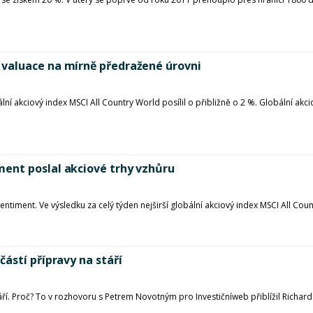
valuace na mírně předražené úrovni
bální akciový index MSCI All Country World posílil o přibližně o 2 %. Globální ak
ent poslal akciové trhy vzhůru
entiment. Ve výsledku za celý týden nejširší globální akciový index MSCI All Coun
ástí přípravy na stáří
ří. Proč? To v rozhovoru s Petrem Novotným pro Investičníweb přiblížil Richard 