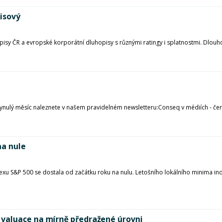
isový
hopisy ČR a evropské korporátní dluhopisy s různými ratingy i splatnostmi. Dlou
plynulý měsíc naleznete v našem pravidelném newsletteru:Conseq v médiích - če
na nule
exu S&P 500 se dostala od začátku roku na nulu. Letošního lokálního minima 
valuace na mírně předražené úrovni