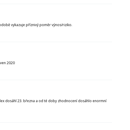
hodobě vykazuje příznivý poměr výnos/riziko.
rven 2020
index dosáhl 23. března a od té doby zhodnocení dosáhlo enormní