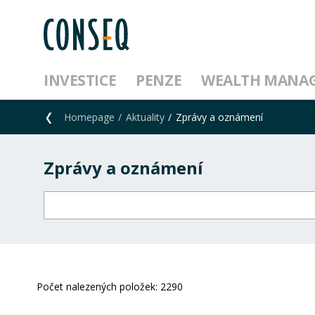
INVESTICE
PENZE
WEALTH MANA
Homepage
Aktuality
Zprávy a oznámení
Zprávy a oznámení
Počet nalezených položek:
2290