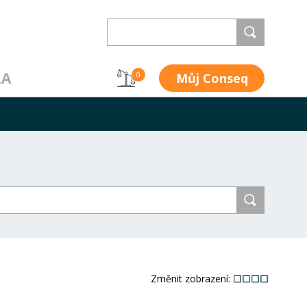
RA
Můj Conseq
0
Změnit zobrazení: