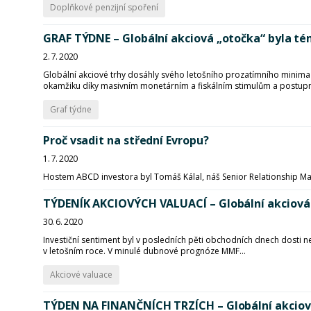
Doplňkové penzijní spoření
GRAF TÝDNE – Globální akciová „otočka“ byla t
2. 7. 2020
Globální akciové trhy dosáhly svého letošního prozatímního minima 
okamžiku díky masivním monetárním a fiskálním stimulům a postup
Graf týdne
Proč vsadit na střední Evropu?
1. 7. 2020
Hostem ABCD investora byl Tomáš Kálal, náš Senior Relationship Man
TÝDENÍK AKCIOVÝCH VALUACÍ – Globální akciová 
30. 6. 2020
Investiční sentiment byl v posledních pěti obchodních dnech dosti
v letošním roce. V minulé dubnové prognóze MMF...
Akciové valuace
TÝDEN NA FINANČNÍCH TRZÍCH – Globální akciové