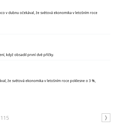
ímco v dubnu očekával, že světová ekonomika v letošním roce
í, když obsadil první dvě příčky.
al, že světová ekonomika v letošním roce poklesne o 3 %,
115