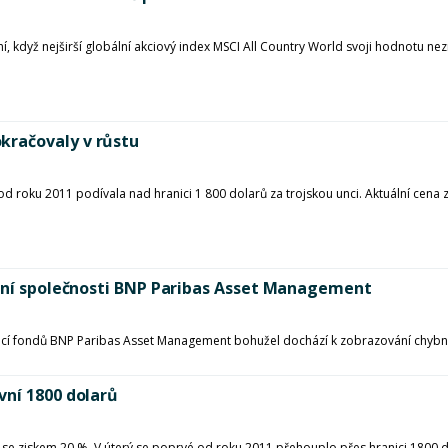
í, když nejširší globální akciový index MSCI All Country World svoji hodnotu ne
kračovaly v růstu
 roku 2011 podívala nad hranici 1 800 dolarů za trojskou unci. Aktuální cena zlat
iční společnosti BNP Paribas Asset Management
idací fondů BNP Paribas Asset Management bohužel dochází k zobrazování chyb
vní 1800 dolarů
 se ziskem 20 %. V úterý se poprvé od roku 2011 přehouplo přes hranici 1800 d