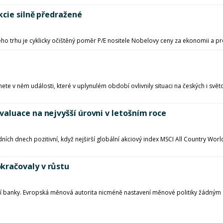
kcie silně předražené
o trhu je cyklicky očištěný poměr P/E nositele Nobelovy ceny za ekonomii a pr
ete v něm události, které v uplynulém období ovlivnily situaci na českých i svět
aluace na nejvyšší úrovni v letošním roce
ních dnech pozitivní, když nejširší globální akciový index MSCI All Country World
kračovaly v růstu
lní banky. Evropská měnová autorita nicméně nastavení měnové politiky žádným