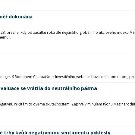
éměř dokonána
23. března, kdy od začátku roku dle nejširšího globálního akciového indexu MSC
nému...
ager. S Romanem Chlupatým z Investičního webu se bavili nejenom o tom, proč v
valuace se vrátila do neutrálního pásma
 negativní. Přičítám to dvěma skutečnostem. Zaprvé v minulém týdnu Mezinárod
 trhy kvůli negativnímu sentimentu poklesly