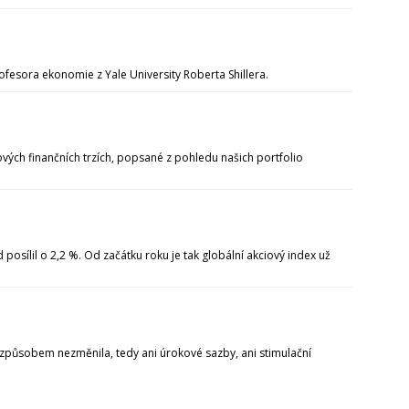
ofesora ekonomie z Yale University Roberta Shillera.
ových finančních trzích, popsané z pohledu našich portfolio
 posílil o 2,2 %. Od začátku roku je tak globální akciový index už
 způsobem nezměnila, tedy ani úrokové sazby, ani stimulační