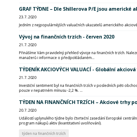
GRAF TÝDNE – Dle Shillerova P/E jsou americké a
23. 7. 2020
Jedním z nejpopulárnějších valuačních ukazatelů amerického akciovéh
Vývoj na finančních trzích - červen 2020
21. 7. 2020
Přinášíme Vám pravidelný přehled vývoje na finančních trzích. Nalezn
manažerů i informace o předpokládaném...
TÝDENÍK AKCIOVÝCH VALUACÍ - Globální akciová v
21. 7. 2020
Investiční sentiment byl na finančních trzích v posledních pěti obchod
pouze v nepatrném mínusu -2,2 %. ...
TÝDEN NA FINANČNÍCH TRZÍCH – Akciové trhy po
20. 7. 2020
Událostí uplynulého týdne bylo čtvrteční zasedání Evropské centrá
program nákupů aktiv (kvantitativní uvolňování).
týden na finančních trzích