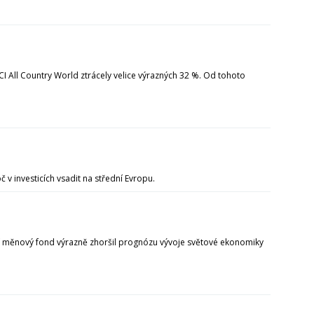
I All Country World ztrácely velice výrazných 32 %. Od tohoto
 investicích vsadit na střední Evropu.
ní měnový fond výrazně zhoršil prognózu vývoje světové ekonomiky