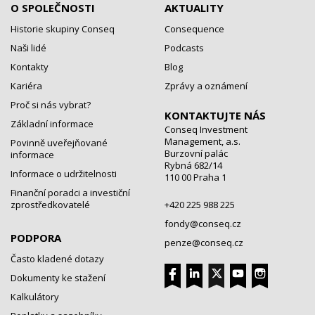
O SPOLEČNOSTI
AKTUALITY
Historie skupiny Conseq
Consequence
Naši lidé
Podcasts
Kontakty
Blog
Kariéra
Zprávy a oznámení
Proč si nás vybrat?
KONTAKTUJTE NÁS
Základní informace
Conseq Investment
Management, a.s.
Povinně uveřejňované
Burzovní palác
informace
Rybná 682/14
Informace o udržitelnosti
110 00 Praha 1
Finanční poradci a investiční
zprostředkovatelé
+420 225 988 225
fondy@conseq.cz
PODPORA
penze@conseq.cz
Často kladené dotazy
Dokumenty ke stažení
Kalkulátory