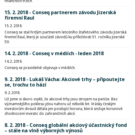
finančních trzích.
15. 2. 2018 - Conseq partnerem závodu Jizerská
firemní Raul
15. 2. 2018
Conseq se stal hrdým partnerem letošního štafetového závodu Jizerská
firemní Raul, který je součástí závodů ku příležitosti 51. ročníku Jizerské
50.
14. 2. 2018 - Conseq v médiích - leden 2018
14. 2. 2018
Conseq se pravidelně objevuje v médiích.
9. 2. 2018 - Lukáš Vácha: Akciové trhy – připoutejte
se, trochu to hází
9. 2. 2018
Už jsme si skoro zvykli, že akciové trhy jsou strojem na peníze. Bez
významnějšího poklesu jdou nahoru už několik let. Vrásky českým
investorům dosud dělala jen posilující koruna, která snižuje korunové
zhodnocení investic do zahraničních akcií.
8. 2. 2018 - Conseq globální akciový účastnický fond
– stále na vlně výborných výnosů