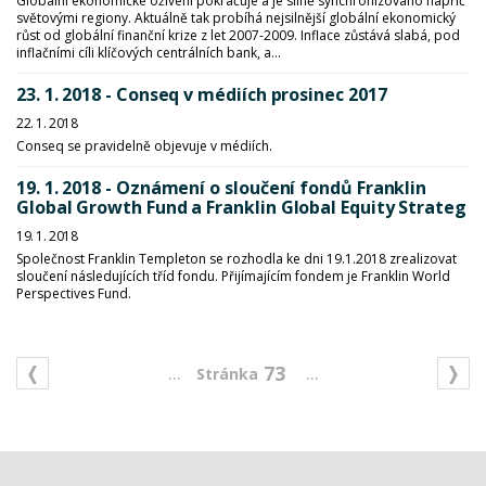
Globální ekonomické oživení pokračuje a je silně synchronizováno napříč
světovými regiony. Aktuálně tak probíhá nejsilnější globální ekonomický
růst od globální finanční krize z let 2007-2009. Inflace zůstává slabá, pod
inflačními cíli klíčových centrálních bank, a...
23. 1. 2018 - Conseq v médiích prosinec 2017
22. 1. 2018
Conseq se pravidelně objevuje v médiích.
19. 1. 2018 - Oznámení o sloučení fondů Franklin
Global Growth Fund a Franklin Global Equity Strateg
19. 1. 2018
Společnost Franklin Templeton se rozhodla ke dni 19.1.2018 zrealizovat
sloučení následujících tříd fondu. Přijímajícím fondem je Franklin World
Perspectives Fund.
...
...
73