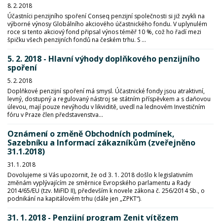
8. 2. 2018
Účastníci penzijního spoření Conseq penzijní společnosti si již zvykli na
výborné výnosy Globálního akciového účastnického fondu. V uplynulém
roce si tento akciový fond připsal výnos téměř 10 %, což ho řadí mezi
špičku všech penzijních fondů na českém trhu. S ...
5. 2. 2018 - Hlavní výhody doplňkového penzijního
spoření
5. 2. 2018
Doplňkové penzijní spoření má smysl. Účastnické fondy jsou atraktivní,
levný, dostupný a regulovaný nástroj se státním příspěvkem a s daňovou
úlevou, mají pouze nevýhodu v likviditě, uvedl na lednovém Investičním
fóru v Praze člen představenstva...
Oznámení o změně Obchodních podmínek,
Sazebníku a Informací zákazníkům (zveřejněno
31.1.2018)
31. 1. 2018
Dovolujeme si Vás upozornit, že od 3. 1. 2018 došlo k legislativním
změnám vyplývajícím ze směrnice Evropského parlamentu a Rady
2014/65/EU (tzv. MiFID II), především k novele zákona č. 256/2014 Sb., o
podnikání na kapitálovém trhu (dále jen „ZPKT“).
31. 1. 2018 - Penzijní program Zenit vítězem