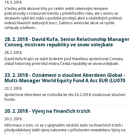
16. 3. 2018
V lednu ještě akciové trhy po celém světě raketovým tempem
pokračovaly v rostoucím trendu z předchozího roku, ale v únoru se
dostavilo vybírání zisků v podobě prodejů akcií a následných poklesů
indexů hlavních světových burz. Zatímco americké akcie se rychle
otřepaly a během...
28. 2. 2018 - David Kufa, Senior Relationship Manager
Conseq, mistrem republiky ve snow volejbale
28. 2. 2018
David Kufa hrající se svým bratrem pod hlavičkou společnosti Conseq
získal historicky první titul mistra Česká republiky ve snow volejbale.
23. 2. 2018 - Oznámení o sloučení Aberdeen Global -
Multi-Manager World Equity Fund A Acc EUR (LU070
23. 2. 2018
Společnost Aberdeen se rozhodla ke dni 23.2.2018 zrealizovat sloučení
fondu:
20. 2. 2018 - Vývoj na finančích trzích
20. 2. 2018
Informace o tom, co se v uplynulém období stalo na finančních trzích i
předpokládaný další vývoj naleznete v přiloženém newsletteru Vývoj na