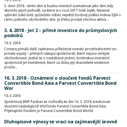
5. únor 2018 - tento den si budou investoři pamatovat jako den, kdy
skončilo jejich pohodlí, na které si v roce 2017 tolik zvykli. Nevinné
vybírání zisků totiž způsobilo vůbec největší bodový pokles indexu DJIA v
rámci jednoho obchodního dne. Je třeba prodat všechna aktiva...
3. 4. 2018 - Jet 2 – přímé investice do průmyslových
podniků
16. 3. 2018
Conseq přináší další zajímavou příležitost investic prostřednictvím tzv.
private equity – přímých nákupů společností, které nejsou veřejně
obchodované. Jedná se o osvědčené jméno, brněnskou investiční
společnost Jet Investment, které za dobu její dvacetileté existence
prošla...
16. 3. 2018 - Oznámení o sloučení fondů Parvest
Convertible Bond Asia a Parvest Convertible Bond
Wor
16. 3. 2018
Společnost BNP Paribas se rozhodla ke dni 16. 3. 2018 zrealizovat
sloučení následujících tříd fondu Parvest Convertible Bond Asia.
Přijímajícím fondem je Parvest Convertible Bond World.
Dluhopisové výnosy se vrací na zajímavější úrovně