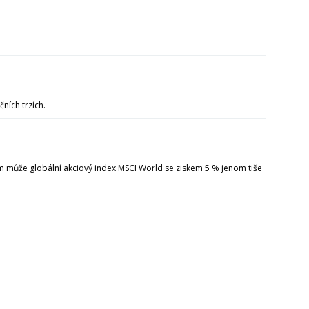
čních trzích.
im může globální akciový index MSCI World se ziskem 5 % jenom tiše