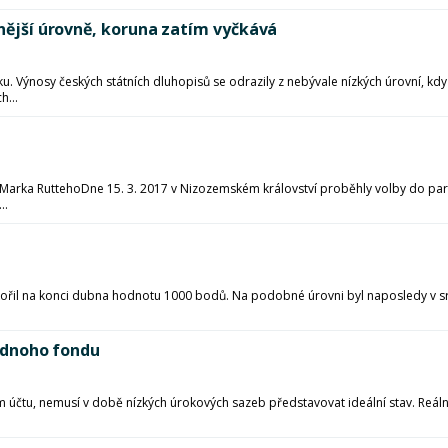
mnější úrovně, koruna zatím vyčkává
ýnosy českých státních dluhopisů se odrazily z nebývale nízkých úrovní, kdy v
h...
arka RuttehoDne 15. 3. 2017 v Nizozemském království proběhly volby do parla
..
kořil na konci dubna hodnotu 1000 bodů. Na podobné úrovni byl naposledy v srp
jednoho fondu
účtu, nemusí v době nízkých úrokových sazeb představovat ideální stav. Reálně