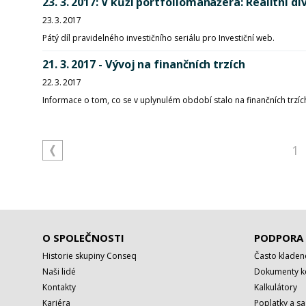
23. 3. 2017: V kůži portfoliomanažera: Realitní 
23. 3. 2017
Pátý díl pravidelného investičního seriálu pro Investiční web.
21. 3. 2017 - Vývoj na finančních trzích
22. 3. 2017
Informace o tom, co se v uplynulém období stalo na finančních trzích
1
O SPOLEČNOSTI
PODPORA
Historie skupiny Conseq
Často kladen
Naši lidé
Dokumenty ke
Kontakty
Kalkulátory
Kariéra
Poplatky a s