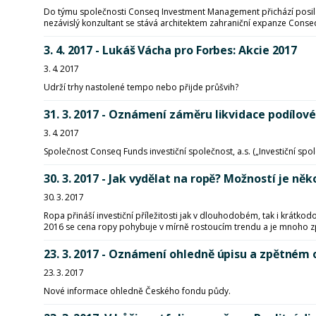
Do týmu společnosti Conseq Investment Management přichází posila,
nezávislý konzultant se stává architektem zahraniční expanze Conseq
3. 4. 2017 - Lukáš Vácha pro Forbes: Akcie 2017
3. 4. 2017
Udrží trhy nastolené tempo nebo přijde průšvih?
31. 3. 2017 - Oznámení záměru likvidace podílov
3. 4. 2017
Společnost Conseq Funds investiční společnost, a.s. („Investiční sp
30. 3. 2017 - Jak vydělat na ropě? Možností je něk
30. 3. 2017
Ropa přináší investiční příležitosti jak v dlouhodobém, tak i krá
2016 se cena ropy pohybuje v mírně rostoucím trendu a je mnoho z
23. 3. 2017 - Oznámení ohledně úpisu a zpětném
23. 3. 2017
Nové informace ohledně Českého fondu půdy.