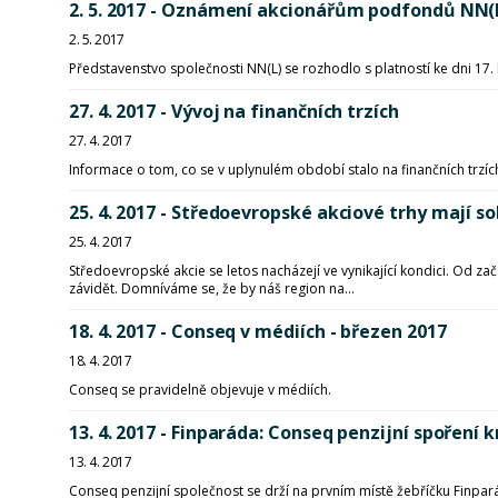
2. 5. 2017 - Oznámení akcionářům podfondů NN(L
2. 5. 2017
Představenstvo společnosti NN(L) se rozhodlo s platností ke dni 17.
27. 4. 2017 - Vývoj na finančních trzích
27. 4. 2017
Informace o tom, co se v uplynulém období stalo na finančních trzíc
25. 4. 2017 - Středoevropské akciové trhy mají so
25. 4. 2017
Středoevropské akcie se letos nacházejí ve vynikající kondici. Od 
závidět. Domníváme se, že by náš region na...
18. 4. 2017 - Conseq v médiích - březen 2017
18. 4. 2017
Conseq se pravidelně objevuje v médiích.
13. 4. 2017 - Finparáda: Conseq penzijní spoření k
13. 4. 2017
Conseq penzijní společnost se drží na prvním místě žebříčku Finpará