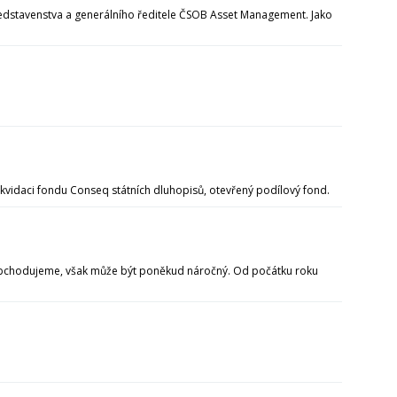
ředstavenstva a generálního ředitele ČSOB Asset Management. Jako
likvidaci fondu Conseq státních dluhopisů, otevřený podílový fond.
 zobchodujeme, však může být poněkud náročný. Od počátku roku