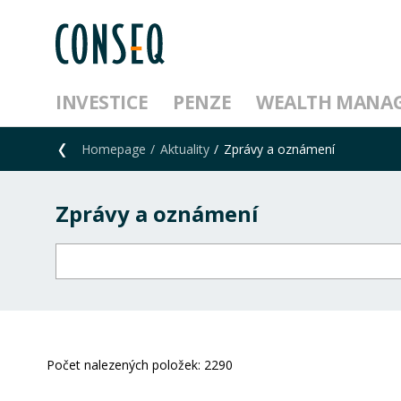
INVESTICE
PENZE
WEALTH MANA
Homepage
Aktuality
Zprávy a oznámení
Zprávy a oznámení
Počet nalezených položek:
2290