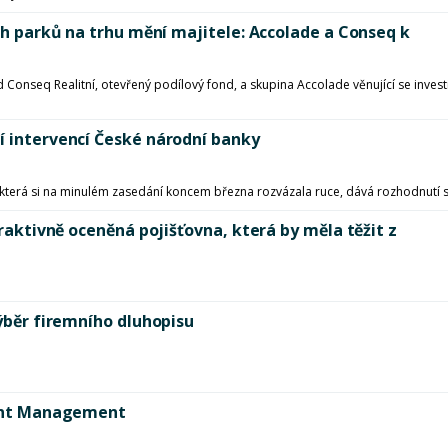
ých parků na trhu mění majitele: Accolade a Conseq k
d Conseq Realitní, otevřený podílový fond, a skupina Accolade věnující se inves
í intervencí České národní banky
 která si na minulém zasedání koncem března rozvázala ruce, dává rozhodnutí 
traktivně oceněná pojišťovna, která by měla těžit z
výběr firemního dluhopisu
tment Management