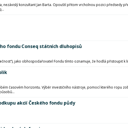
 nezávislý konzultant Jan Barta. Opouští přitom vrcholnou pozici předsedy p
...
ého fondu Conseq státních dluhopisů
olečnost“), jako obhospodařovatel Fondu tímto oznamuje, že hodlá přistoupit k 
olik
tkodobém časovém horizontu. Výběr investičního nástroje, pomocí kterého ropu
působů...
 odkupu akcií Českého fondu půdy