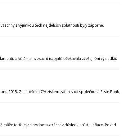
šechny s výjimkou těch nejdelších splatností byly záporné.
mentu a většina investorů napjatě očekávala zveřejnění výsledků.
nu 2015. Za letošním 7% ziskem zatím stojí společnosti Erste Bank,
 může totiž jejich hodnota ztrácet v důsledku růstu inflace. Pokud