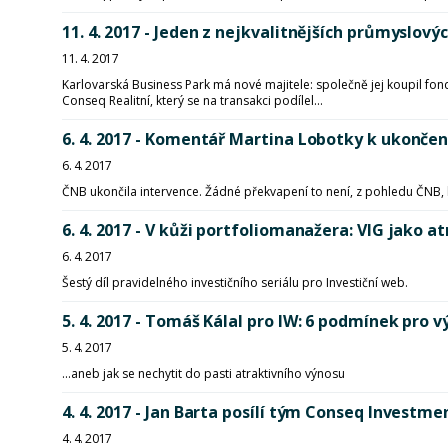
11. 4. 2017 - Jeden z nejkvalitnějších průmyslov
11. 4. 2017
Karlovarská Business Park má nové majitele: společně jej koupil fon
Conseq Realitní, který se na transakci podílel...
6. 4. 2017 - Komentář Martina Lobotky k ukončen
6. 4. 2017
ČNB ukončila intervence. Žádné překvapení to není, z pohledu ČNB,
6. 4. 2017 - V kůži portfoliomanažera: VIG jako a
6. 4. 2017
Šestý díl pravidelného investičního seriálu pro Investiční web.
5. 4. 2017 - Tomáš Kálal pro IW: 6 podmínek pro 
5. 4. 2017
...aneb jak se nechytit do pasti atraktivního výnosu
4. 4. 2017 - Jan Barta posílí tým Conseq Inves
4. 4. 2017