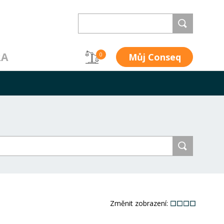
RA
Můj Conseq
0
Změnit zobrazení: