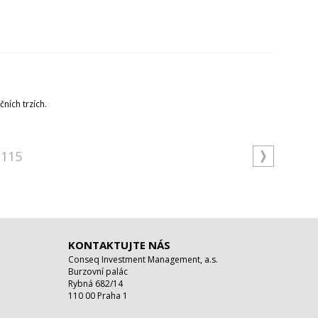
ních trzích.
115
KONTAKTUJTE NÁS
Conseq Investment Management, a.s.
Burzovní palác
Rybná 682/14
110 00 Praha 1