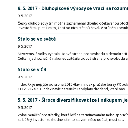
9. 5. 2017 - Dluhopisové výnosy se vrací na rozu
9. 5. 2017
Český dluhopisový trh možná zaznamenal dlouho očekávanou otočku. V
Investoři tak platili za to, že si od nich stát půjčoval. V průběhu prvníc
Stalo se ve světě
9. 5. 2017
Nizozemské volby vyhrála Lidová strana pro svobodu a demokracii M
Celkem jednoznačně nakonec zvítězila Lidová strana pro svobodu a.
Stalo se v ČR
9. 5. 2017
Index PX je nejvýše od srpna 2015Hlavní index pražské burzy PX po
CETV, VIG a KB. Index navíc nereflektuje výplaty dividend, které nás...
5. 5. 2017 - Široce diverzifikovat lze i nákupem 
9. 5. 2017
Volné peněžní prostředky, které leží na termínovaném nebo spořicím 
se běžný investor rozhodne s tímto stavem něco udělat, musí se...