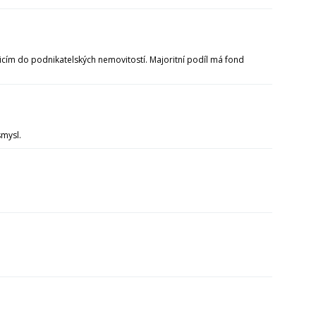
ticím do podnikatelských nemovitostí. Majoritní podíl má fond
smysl.