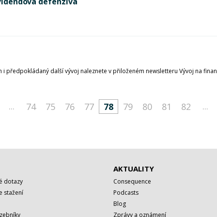
dividendová defenziva
 i předpokládaný další vývoj naleznete v přiloženém newsletteru Vývoj na finanč
...
...
74
75
76
77
78
79
80
81
82
AKTUALITY
é dotazy
Consequence
 stažení
Podcasts
Blog
azebníky
Zprávy a oznámení