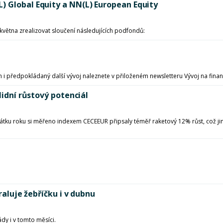
) Global Equity a NN(L) European Equity
 května zrealizovat sloučení následujících podfondů:
h i předpokládaný další vývoj naleznete v přiloženém newsletteru Vývoj na finan
lidní růstový potenciál
začátku roku si měřeno indexem CECEEUR připsaly téměř raketový 12% růst, což j
raluje žebříčku i v dubnu
dy i v tomto měsíci.