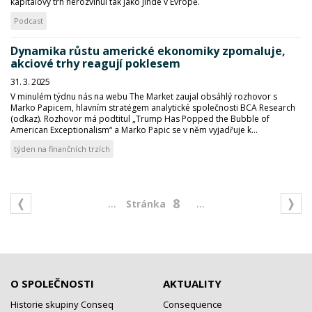
kapitálový trh nerozvinul tak jako jinde v Evropě.
Podcast
Dynamika růstu americké ekonomiky zpomaluje,
akciové trhy reagují poklesem
31. 3. 2025
V minulém týdnu nás na webu The Market zaujal obsáhlý rozhovor s
Marko Papicem, hlavním stratégem analytické společnosti BCA Research
(odkaz). Rozhovor má podtitul „Trump Has Popped the Bubble of
American Exceptionalism“ a Marko Papic se v něm vyjadřuje k...
týden na finančních trzích
...
...
8
O SPOLEČNOSTI
AKTUALITY
Historie skupiny Conseq
Consequence