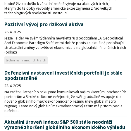
hodně živo a došlo k zásadní změně vývoje na akciových trzích,
kterým do té doby vévodily americké akcie zejména z řad velkých
technologických společností. Rostoucí...
Pozitivní vývoj pro riziková aktiva
28. 4. 2025
Jesse Felder ve svém týdenním newsletteru s podtitulem „A Geopolitical
And Economic Paradigm Shift“ velmi dobře popisuje aktuálně probíhající
strukturální změny ve světové ekonomice a na globálních finančních trzích
(odkaz).
týden na finančních trzích
Defenzivní nastavení investičních portfolií je stále
opodstatněné
23. 4. 2025
Na začátku letošního roku jsme komunikovali našim klientům, obchodních
partnerům a široké odborné veřejnosti, že svět graduálně vstupuje do
nového globálního makroekonomického režimu (new global macro
regime). Tento nový globální makroekonomický režim má přitom podle
našeho...
Aktuální úroveň indexu S&P 500 stále neodráží
výrazné zhoršení globálního ekonomického výhledu