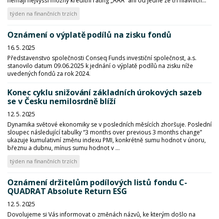
nemají nejvyšší možný kreditní rating „AAA“ ani od jedné ze tří hlavních...
týden na finančních trzích
Oznámení o výplatě podílů na zisku fondů
16. 5. 2025
Představenstvo společnosti Conseq Funds investiční společnost, a.s.
stanovilo datum 09.06.2025 k jednání o výplatě podílů na zisku níže
uvedených fondů za rok 2024.
Konec cyklu snižování základních úrokových sazeb
se v Česku nemilosrdně blíží
12. 5. 2025
Dynamika světové ekonomiky se v posledních měsících zhoršuje. Poslední
sloupec následující tabulky “3 months over previous 3 months change”
ukazuje kumulativní změnu indexu PMI, konkrétně sumu hodnot v únoru,
březnu a dubnu, mínus sumu hodnot v ...
týden na finančních trzích
Oznámení držitelům podílových listů fondu C-
QUADRAT Absolute Return ESG
12. 5. 2025
Dovolujeme si Vás informovat o změnách názvů, ke kterým došlo na