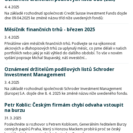
4. 4. 2025
Na základě rozhodnutí společnosti Credit Suisse Investment Funds dojde
dne 09.04.2025 ke změně názvu tříd níže uvedených fondů:
Měsíčník finančních trhů - březen 2025
3. 4. 2025
Přinášíme vám měsíčník finančních trhů. Podívejte se na výkonnost
akciových a dluhopisových trhů za uplynulý měsíc, co jsme dělali v našich
portfoliích nebo jaký je náš výhled do dalšího období. To vše v novém
vydání popisuje Michal Stupavský, náš investiční...
Oznámení držitelům podílových listů Schroder
Investment Management
3. 4. 2025
Na základě rozhodnutí společnosti Schroder Investment Management
(Europe) S.A. dojde dne 8. 4. 2025 ke změně názvu níže uvedeného fondu.
Petr Koblic: Českým firmám chybí odvaha vstoupit
na burzu
31. 3. 2025
Poslechněte si rozhovor s Petrem Koblicem, Generálním ředitelem Burzy
cenných papírů Praha, který s Honzou Mackem probírá proč se český