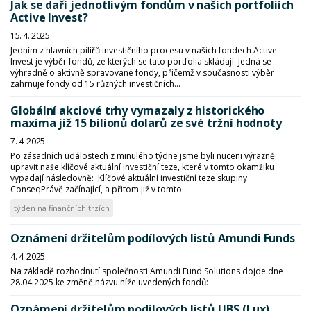
Jak se daří jednotlivým fondům v našich portfoliích
Active Invest?
15. 4. 2025
Jedním z hlavních pilířů investičního procesu v našich fondech Active
Invest je výběr fondů, ze kterých se tato portfolia skládají. Jedná se
výhradně o aktivně spravované fondy, přičemž v současnosti výběr
zahrnuje fondy od 15 různých investičních...
Globální akciové trhy vymazaly z historického
maxima již 15 bilionů dolarů ze své tržní hodnoty
7. 4. 2025
Po zásadních událostech z minulého týdne jsme byli nuceni výrazně
upravit naše klíčové aktuální investiční teze, které v tomto okamžiku
vypadají následovně: Klíčové aktuální investiční teze skupiny
ConseqPrávě začínající, a přitom již v tomto...
týden na finančních trzích
Oznámení držitelům podílových listů Amundi Funds
4. 4. 2025
Na základě rozhodnutí společnosti Amundi Fund Solutions dojde dne
28.04.2025 ke změně názvu níže uvedených fondů:
Oznámení držitelům podílových listů UBS (Lux)