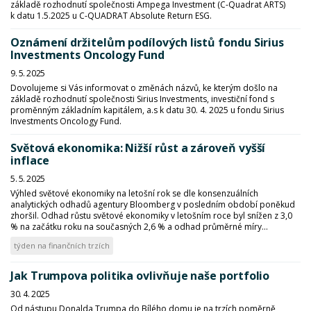
základě rozhodnutí společnosti Ampega Investment (C-Quadrat ARTS)
k datu 1.5.2025 u C-QUADRAT Absolute Return ESG.
Oznámení držitelům podílových listů fondu Sirius
Investments Oncology Fund
9. 5. 2025
Dovolujeme si Vás informovat o změnách názvů, ke kterým došlo na
základě rozhodnutí společnosti Sirius Investments, investiční fond s
proměnným základním kapitálem, a.s k datu 30. 4. 2025 u fondu Sirius
Investments Oncology Fund.
Světová ekonomika: Nižší růst a zároveň vyšší
inflace
5. 5. 2025
Výhled světové ekonomiky na letošní rok se dle konsenzuálních
analytických odhadů agentury Bloomberg v posledním období poněkud
zhoršil. Odhad růstu světové ekonomiky v letošním roce byl snížen z 3,0
% na začátku roku na současných 2,6 % a odhad průměrné míry...
týden na finančních trzích
Jak Trumpova politika ovlivňuje naše portfolio
30. 4. 2025
Od nástupu Donalda Trumpa do Bílého domu je na trzích poměrně