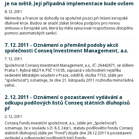
je na světě. Její případná implementace bude ovšem
8. 12. 2011
Německo a Francie se dohodly na společné pozici při řešení evropské
dluhové krize. Budou se snažit získat širokou podporu pro novou
smlouvu o Evropské unii, která by měla vynucovat rozpočtovou disciplínu
pomoci automatických sankcí.
7. 12. 2011 - Oznámení o přeměně podoby akcií
společnosti Conseq Investment Management, a.s.
7. 12. 2011
Společnost Conseq Investment Management, a.s., IČ: 26442671, se sídlem
Praha 1, Rybná 682/14, PSČ 110 05, zapsaná v obchodním rejstříku
vedeném Městským soudem v Praze, oddíl B, vložka 7153, (dále jen
"společnost"), oznamuje, že dne 21. listopadu 2011 rozhodla mimořádná
valná...
2. 12. 2011 - Oznámení o pozastavení vydávání a
odkupu podílových listů Conseq státních dluhopisů
př
2. 12. 2011
Conseq Funds investiční společnost, a.s., (dále jen „Společnost“)
oznamuje, že v souladu s čl. 8.3, část I., statutu podílového fondu Conseq
státních dluhopisů (dále jen "Fond") dojde dne 28.12.2011 k pozastavení
vydávání a odkupování podílových listů Fondu.