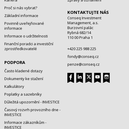
Kariéra
Zprávy a oznámení
Proč si nás vybrat?
KONTAKTUJTE NÁS
Základní informace
Conseq Investment
Management, a.s.
Povinně uveřejňované
Burzovní palác
informace
Rybná 682/14
Informace o udržitelnosti
110 00 Praha 1
Finanční poradci a investiční
zprostředkovatelé
+420 225 988 225
fondy@conseq.cz
PODPORA
penze@conseq.cz
Často kladené dotazy
Dokumenty ke stažení
Kalkulátory
Poplatky a sazebníky
Důležitá upozornění - INVESTICE
Časový rozvrh provozního dne -
INVESTICE
Informace zákazníkům -
INVESTICE