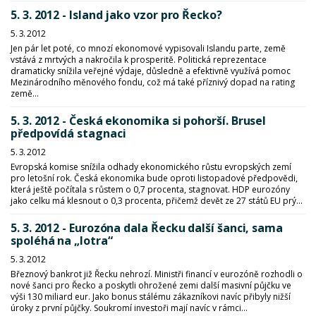
5. 3. 2012 - Island jako vzor pro Řecko?
5. 3. 2012
Jen pár let poté, co mnozí ekonomové vypisovali Islandu parte, země
vstává z mrtvých a nakročila k prosperitě. Politická reprezentace
dramaticky snížila veřejné výdaje, důsledně a efektivně využívá pomoc
Mezinárodního měnového fondu, což má také příznivý dopad na rating
země...
5. 3. 2012 - Česká ekonomika si pohorší. Brusel
předpovídá stagnaci
5. 3. 2012
Evropská komise snížila odhady ekonomického růstu evropských zemí
pro letošní rok. Česká ekonomika bude oproti listopadové předpovědi,
která ještě počítala s růstem o 0,7 procenta, stagnovat. HDP eurozóny
jako celku má klesnout o 0,3 procenta, přičemž devět ze 27 států EU prý...
5. 3. 2012 - Eurozóna dala Řecku další šanci, sama
spoléhá na „lotra“
5. 3. 2012
Březnový bankrot již Řecku nehrozí. Ministři financí v eurozóně rozhodli o
nové šanci pro Řecko a poskytli ohrožené zemi další masivní půjčku ve
výši 130 miliard eur. Jako bonus stálému zákazníkovi navíc přibyly nižší
úroky z první půjčky. Soukromí investoři mají navíc v rámci...