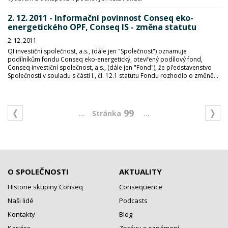
2. 12. 2011 - Informační povinnost Conseq eko-
energetického OPF, Conseq IS - změna statutu
2. 12. 2011
QI investiční společnost, a.s., (dále jen "Společnost") oznamuje
podílníkům fondu Conseq eko-energetický, otevřený podílový fond,
Conseq investiční společnost, a.s., (dále jen "Fond"), že představenstvo
Společnosti v souladu s částí I., čl. 12.1 statutu Fondu rozhodlo o změně...
...
...
99
O SPOLEČNOSTI
AKTUALITY
Historie skupiny Conseq
Consequence
Naši lidé
Podcasts
Kontakty
Blog