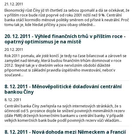
21. 12. 2011
Ekonomický růst Číny již tři čtvrtletí za sebou zpomalil a dá se očekávat, že
v příštím roce bude růst poprvé od roku 2001 nižší než 9 %. Centrální
banka otáčí kormidlo měnové politiky směrem od přísné k neutrální. Proč
tomu tak je, kde hledat příčiny a jsou obavy ohledně...
20. 12. 2011 - Výhled finančních trhů v příštím roce -
opatrný optimismus je na místě
20. 12. 2011
Rok 2011 pomalu, ale jistě končí. Je tedy na čase bilancovat a zároveň se
zamyslet nad tématy, která budou finančním trhům dominovat v roce
2012. Stejně tak je v dnešním velice nervózním období důležité
připomenout si základní pravidla úspěšného investování, neboť v
současné...
8. 12. 2011 - Měnověpolitické dolaďování centrální
bankou Číny
8. 12. 2011
Centrální banka Číny zveřejnila na svých internetových stránkách, že s
účinností od 5. prosince dojde ke snížení povinných minimálních rezerv
(dále PMR) držených komerčními bankami u centrální banky. V případě
velkých komerčních bank bude podíl povinných rezerv vůči vkladům...
8. 12. 2011 - Nová dohoda mezi Německem a Francií