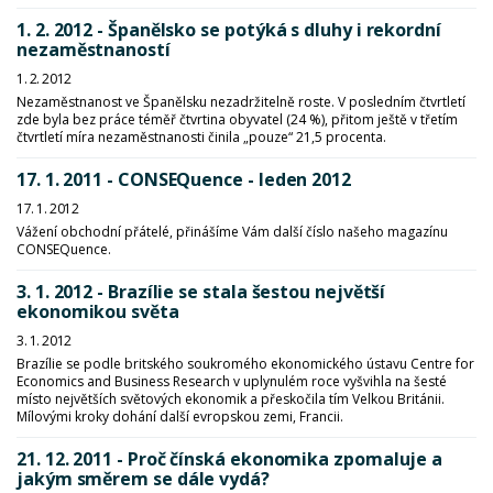
1. 2. 2012 - Španělsko se potýká s dluhy i rekordní
nezaměstnaností
1. 2. 2012
Nezaměstnanost ve Španělsku nezadržitelně roste. V posledním čtvrtletí
zde byla bez práce téměř čtvrtina obyvatel (24 %), přitom ještě v třetím
čtvrtletí míra nezaměstnanosti činila „pouze“ 21,5 procenta.
17. 1. 2011 - CONSEQuence - leden 2012
17. 1. 2012
Vážení obchodní přátelé, přinášíme Vám další číslo našeho magazínu
CONSEQuence.
3. 1. 2012 - Brazílie se stala šestou největší
ekonomikou světa
3. 1. 2012
Brazílie se podle britského soukromého ekonomického ústavu Centre for
Economics and Business Research v uplynulém roce vyšvihla na šesté
místo největších světových ekonomik a přeskočila tím Velkou Británii.
Mílovými kroky dohání další evropskou zemi, Francii.
21. 12. 2011 - Proč čínská ekonomika zpomaluje a
jakým směrem se dále vydá?