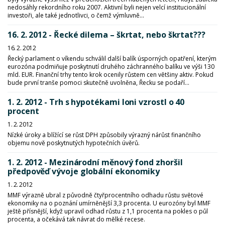
nedosáhly rekordního roku 2007. Aktivní byli nejen velcí institucionální
investoři, ale také jednotlivci, o čemž výmluvně...
16. 2. 2012 - Řecké dilema – škrtat, nebo škrtat???
16. 2. 2012
Řecký parlament o víkendu schválil další balík úsporných opatření, kterým
eurozóna podmiňuje poskytnutí druhého záchranného balíku ve výši 130
mld. EUR. Finanční trhy tento krok ocenily růstem cen většiny aktiv. Pokud
bude první tranše pomoci skutečně uvolněna, Řecku se podaří...
1. 2. 2012 - Trh s hypotékami loni vzrostl o 40
procent
1. 2. 2012
Nízké úroky a blížící se růst DPH způsobily výrazný nárůst finančního
objemu nově poskytnutých hypotečních úvěrů.
1. 2. 2012 - Mezinárodní měnový fond zhoršil
předpověď vývoje globální ekonomiky
1. 2. 2012
MMF výrazně ubral z původně čtyřprocentního odhadu růstu světové
ekonomiky na o poznání umírněnější 3,3 procenta. U eurozóny byl MMF
ještě přísnější, když upravil odhad růstu z 1,1 procenta na pokles o půl
procenta, a očekává tak návrat do mělké recese.