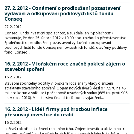
27. 2. 2012 - Oznámení o prodloužení pozastavení
vydávání a odkupování podílových listů fondu
Conseq
27. 2. 2012
Conseq Funds investiční společnost, a.s., (dále jen "Společnost")
oznamuje, že dne 25. února 2012 v 10:00 hod. rozhodlo představenstvo
Společnosti o prodloužení pozastavení vydávání a odkupování
podílových listů fondu Conseq nemovitostních fondů, otevřený podílový
fond, Conseq...
16. 2. 2012 - V loňském roce značně poklesl zájem o
stavební spoření
16. 2. 2012
Stavební spořitelny pocítily v loňském roce snahy vlády o snížení
atraktivity stavebního spoření. Objem nových úvěrů klesl o 17,5 % na 48
miliard korun a snížil se i počet nově uzavřených smluv (685 tis. proti 906
tis. v roce 2010). Ministerstvo financí totiž podle vyjádření...
16. 2. 2012 - Lidé i firmy pod hrozbou inflace
přesouvají investice do realit
16. 2. 2012
Loňský rok přinesl oživení realitního trhu. Objem investic a aktivita na trhu
byly výrazně vyšší než v předchozích třech hubených letech, i když zdaleka