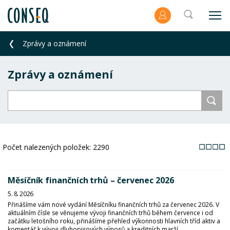
Zprávy a oznámení
Zprávy a oznámení
Počet nalezených položek:
2290
Měsíčník finančních trhů – červenec 2026
5. 8. 2026
Přinášíme vám nové vydání Měsíčníku finančních trhů za červenec 2026. V
aktuálním čísle se věnujeme vývoji finančních trhů během července i od
začátku letošního roku, přinášíme přehled výkonnosti hlavních tříd aktiv a
komentář k vývoji dluhopisových výnosů a kreditních marží...