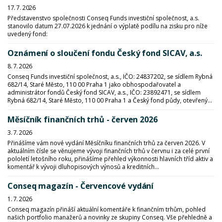
17. 7. 2026
Představenstvo společnosti Conseq Funds investiční společnost, a.s.
stanovilo datum 27.07.2026 k jednání o výplatě podílu na zisku pro níže
uvedený fond:
Oznámení o sloučení fondu Český fond SICAV, a.s.
8. 7. 2026
Conseq Funds investiční společnost, a.s., IČO: 24837202, se sídlem Rybná
682/14, Staré Město, 110 00 Praha 1 jako obhospodařovatel a
administrátor fondů Český fond SICAV, a.s., IČO: 23892471, se sídlem
Rybná 682/14, Staré Město, 110 00 Praha 1 a Český fond půdy, otevřený...
Měsíčník finančních trhů - červen 2026
3. 7. 2026
Přinášíme vám nové vydání Měsíčníku finančních trhů za červen 2026. V
aktuálním čísle se věnujeme vývoji finančních trhů v červnu i za celé první
pololetí letošního roku, přinášíme přehled výkonnosti hlavních tříd aktiv a
komentář k vývoji dluhopisových výnosů a kreditních...
Conseq magazín - Červencové vydání
1. 7. 2026
Conseq magazín přináší aktuální komentáře k finančním trhům, pohled
našich portfolio manažerů a novinky ze skupiny Conseq. Vše přehledně a