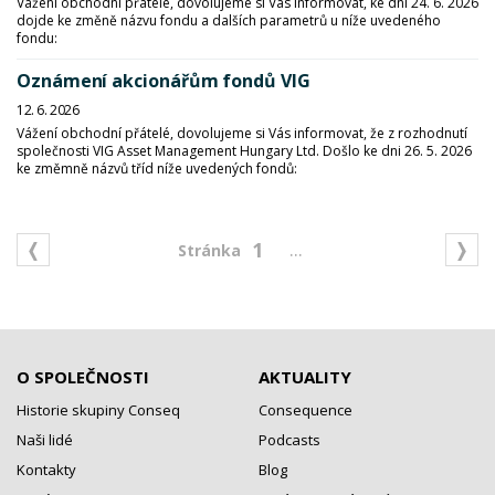
Vážení obchodní přátelé, dovolujeme si Vás informovat, ke dni 24. 6. 2026
dojde ke změně názvu fondu a dalších parametrů u níže uvedeného
fondu:
Oznámení akcionářům fondů VIG
12. 6. 2026
Vážení obchodní přátelé, dovolujeme si Vás informovat, že z rozhodnutí
společnosti VIG Asset Management Hungary Ltd. Došlo ke dni 26. 5. 2026
ke změmně názvů tříd níže uvedených fondů:
...
1
O SPOLEČNOSTI
AKTUALITY
Historie skupiny Conseq
Consequence
Naši lidé
Podcasts
Kontakty
Blog