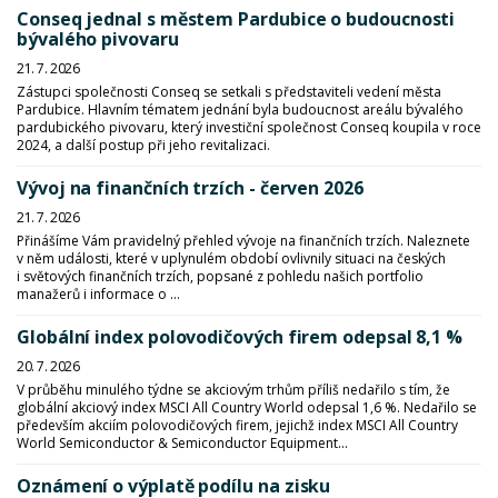
Conseq jednal s městem Pardubice o budoucnosti
bývalého pivovaru
21. 7. 2026
Zástupci společnosti Conseq se setkali s představiteli vedení města
Pardubice. Hlavním tématem jednání byla budoucnost areálu bývalého
pardubického pivovaru, který investiční společnost Conseq koupila v roce
2024, a další postup při jeho revitalizaci.
Vývoj na finančních trzích - červen 2026
21. 7. 2026
Přinášíme Vám pravidelný přehled vývoje na finančních trzích. Naleznete
v něm události, které v uplynulém období ovlivnily situaci na českých
i světových finančních trzích, popsané z pohledu našich portfolio
manažerů i informace o ...
Globální index polovodičových firem odepsal 8,1 %
20. 7. 2026
V průběhu minulého týdne se akciovým trhům příliš nedařilo s tím, že
globální akciový index MSCI All Country World odepsal 1,6 %. Nedařilo se
především akciím polovodičových firem, jejichž index MSCI All Country
World Semiconductor & Semiconductor Equipment...
Oznámení o výplatě podílu na zisku