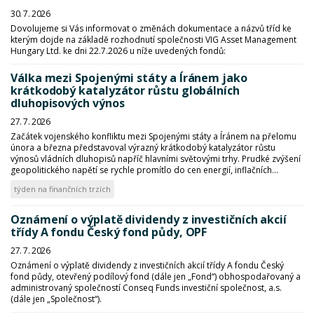
30. 7. 2026
Dovolujeme si Vás informovat o změnách dokumentace a názvů tříd ke
kterým dojde na základě rozhodnutí společnosti VIG Asset Management
Hungary Ltd. ke dni 22.7.2026 u níže uvedených fondů:
Válka mezi Spojenými státy a Íránem jako
krátkodobý katalyzátor růstu globálních
dluhopisových výnos
27. 7. 2026
Začátek vojenského konfliktu mezi Spojenými státy a Íránem na přelomu
února a března představoval výrazný krátkodobý katalyzátor růstu
výnosů vládních dluhopisů napříč hlavními světovými trhy. Prudké zvýšení
geopolitického napětí se rychle promítlo do cen energií, inflačních...
týden na finančních trzích
Oznámení o výplatě dividendy z investičních akcií
třídy A fondu Český fond půdy, OPF
27. 7. 2026
Oznámení o výplatě dividendy z investičních akcií třídy A fondu Český
fond půdy, otevřený podílový fond (dále jen „Fond“) obhospodařovaný a
administrovaný společností Conseq Funds investiční společnost, a.s.
(dále jen „Společnost“).