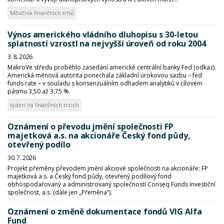
Měsíčník finančních trhů
Výnos amerického vládního dluhopisu s 30-letou
splatností vzrostl na nejvyšší úroveň od roku 2004
3. 8. 2026
MakroVe středu proběhlo zasedání americké centrální banky Fed (odkaz).
Americká měnová autorita ponechala základní úrokovou sazbu – fed
funds rate – v souladu s konsenzuálním odhadem analytiků v cílovém
pásmu 3,50 až 3,75 %.
týden na finančních trzích
Oznámení o převodu jmění společnosti FP
majetková a.s. na akcionáře Český fond půdy,
otevřený podílo
30. 7. 2026
Projekt přeměny převodem jmění akciové společnosti na akcionáře: FP
majetková a.s. a Český fond půdy, otevřený podílový fond
obhospodařovaný a administrovaný společností Conseq Funds investiční
společnost, a.s. (dále jen „Přeměna“).
Oznámení o změně dokumentace fondů VIG Alfa
Fund