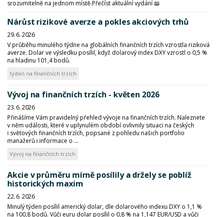
srozumitelně na jednom místě.Přečíst aktuální vydání 📖
Nárůst rizikové averze a pokles akciových trhů
29. 6. 2026
V průběhu minulého týdne na globálních finančních trzích vzrostla riziková
averze. Dolar ve výsledku posílil, když dolarový index DXY vzrostl o 0,5 %
na hladinu 101,4 bodů.
týden na finančních trzích
Vývoj na finančních trzích - květen 2026
23. 6. 2026
Přinášíme Vám pravidelný přehled vývoje na finančních trzích. Naleznete
v něm události, které v uplynulém období ovlivnily situaci na českých
i světových finančních trzích, popsané z pohledu našich portfolio
manažerů i informace o ...
Vývoj na finančních trzích
Akcie v průměru mírně posílily a držely se poblíž
historických maxim
22. 6. 2026
Minulý týden posílil americký dolar, dle dolarového indexu DXY o 1,1 %
na 100,8 bodů. Vůči euru dolar posílil o 0,8 % na 1,147 EUR/USD a vůči