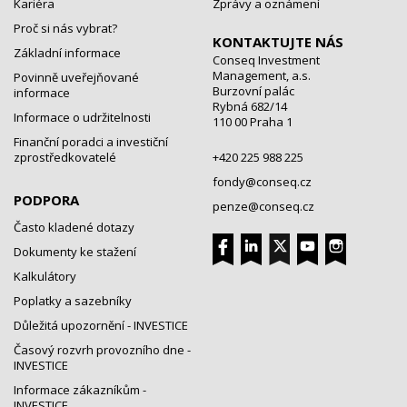
Kariéra
Zprávy a oznámení
Proč si nás vybrat?
KONTAKTUJTE NÁS
Základní informace
Conseq Investment
Management, a.s.
Povinně uveřejňované
Burzovní palác
informace
Rybná 682/14
Informace o udržitelnosti
110 00 Praha 1
Finanční poradci a investiční
zprostředkovatelé
+420 225 988 225
fondy@conseq.cz
PODPORA
penze@conseq.cz
Často kladené dotazy
Dokumenty ke stažení
Kalkulátory
Poplatky a sazebníky
Důležitá upozornění - INVESTICE
Časový rozvrh provozního dne -
INVESTICE
Informace zákazníkům -
INVESTICE