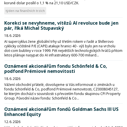
koruně dolar posílil o 1,1 % na 21,10 USD/CZK.
týden na finančních trzích
Korekci se nevyhneme, vítězů AI revoluce bude jen
pár, říká Michal Stupavský
18. 6. 2026
AI supercyklus žene globální trhy už třetím rokem v řadě a Shillerovo
cyklicky očištěné P/E (CAPE) atakuje hranici 40 - výš bylo jen na vrcholu
dot-com bubliny v roce 1999. Pět největších technologických hráčů přitom
letos plánuje nasypat do AI infrastruktury 600-700 miliard...
Oznámení akcionářům fondu Schönfeld & Co,
podfond Prémiové nemovitosti
18. 6. 2026
Vážení obchodní přátelé, dovolujeme si Vás informovat o změnách u
fondu Schönfeld & Co, podfond Prémiové nemovitosti, CZ0008045127,
ke kterým dochází v souvislosti s převzetím fondu skupinou CPI Property
Group. Původní název fondu: Schönfeld & Co...
Oznámení akcionářům fondů Goldman Sachs III US
Enhanced Equity
12. 6. 2026