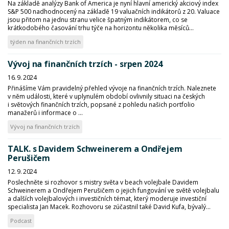
Na základě analýzy Bank of America je nyní hlavní americký akciový index
S&P 500 nadhodnocený na základě 19 valuačních indikátorů z 20. Valuace
jsou přitom na jednu stranu velice špatným indikátorem, co se
krátkodobého časování trhu týče na horizontu několika měsíců...
týden na finančních trzích
Vývoj na finančních trzích - srpen 2024
16. 9. 2024
Přinášíme Vám pravidelný přehled vývoje na finančních trzích. Naleznete
v něm události, které v uplynulém období ovlivnily situaci na českých
i světových finančních trzích, popsané z pohledu našich portfolio
manažerů i informace o ...
Vývoj na finančních trzích
TALK. s Davidem Schweinerem a Ondřejem
Perušičem
12. 9. 2024
Poslechněte si rozhovor s mistry světa v beach volejbale Davidem
Schweinerem a Ondřejem Perušičem o jejich fungování ve světě volejbalu
a dalších volejbalových i investičních témat, který moderuje investiční
specialista Jan Macek. Rozhovoru se zúčastnil také David Kufa, bývalý...
Podcast