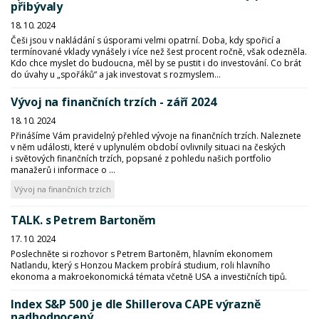
přibývaly
18. 10. 2024
Češi jsou v nakládání s úsporami velmi opatrní. Doba, kdy spořicí a
termínované vklady vynášely i více než šest procent ročně, však odezněla.
Kdo chce myslet do budoucna, měl by se pustit i do investování. Co brát
do úvahy u „spořáků“ a jak investovat s rozmyslem...
Vývoj na finančních trzích - září 2024
18. 10. 2024
Přinášíme Vám pravidelný přehled vývoje na finančních trzích. Naleznete
v něm události, které v uplynulém období ovlivnily situaci na českých
i světových finančních trzích, popsané z pohledu našich portfolio
manažerů i informace o ...
Vývoj na finančních trzích
TALK. s Petrem Bartoněm
17. 10. 2024
Poslechněte si rozhovor s Petrem Bartoněm, hlavním ekonomem
Natlandu, který s Honzou Mackem probírá studium, roli hlavního
ekonoma a makroekonomická témata včetně USA a investičních tipů.
Index S&P 500 je dle Shillerova CAPE výrazně
nadhodnocený