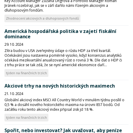
Key Account Manager Zuzana Ungrová a Portfolio Manager Roman
Jiránek rozebírají, jak se v září dařilo námi řízeným akciovým a
dluhopisovým fondům.
Zhodnocení akciových a dluhopisových fondů
Americká hospodářská politika v zajetí fiskální
dominance
29. 10. 2024
Zítra budou v USA zveřejněny údaje o růstu HDP za třetí kvartál.
Očekávání jsou nastavena poměrně vysoko, když konsenzus analytiků
očekává mezikvartální anualizovaný růst o rovná 3 %. Dle dat o HDP či
z trhu práce se tak zdá, že se nyní americké ekonomice daří...
týden na finančních trzích
Akciové trhy na nových historických maximech
21. 10. 2024
Globální akciový index MSCI All Country World v minulém týdnu posílil o
0,5 % a dosáhl nového historického maxima na úrovni 857 bodů. Od
začátku roku tento akciový index připsal zisk již 18 %.
týden na finančních trzích
Spořit, nebo investovat? Jak uvažovat, aby peníze