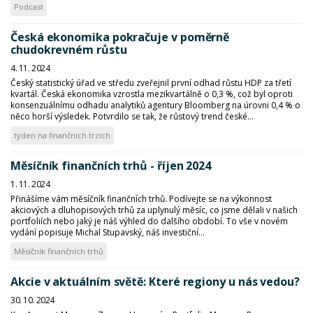
Podcast
Česká ekonomika pokračuje v poměrně
chudokrevném růstu
4. 11. 2024
Český statistický úřad ve středu zveřejnil první odhad růstu HDP za třetí
kvartál. Česká ekonomika vzrostla mezikvartálně o 0,3 %, což byl oproti
konsenzuálnímu odhadu analytiků agentury Bloomberg na úrovni 0,4 % o
něco horší výsledek. Potvrdilo se tak, že růstový trend české...
týden na finančních trzích
Měsíčník finančních trhů - říjen 2024
1. 11. 2024
Přinášíme vám měsíčník finančních trhů. Podívejte se na výkonnost
akciových a dluhopisových trhů za uplynulý měsíc, co jsme dělali v našich
portfoliích nebo jaký je náš výhled do dalšího období. To vše v novém
vydání popisuje Michal Stupavský, náš investiční...
Měsíčník finančních trhů
Akcie v aktuálním světě: Které regiony u nás vedou?
30. 10. 2024