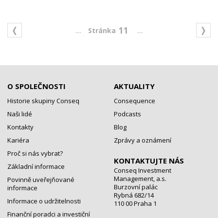
...
...
11
O SPOLEČNOSTI
AKTUALITY
Historie skupiny Conseq
Consequence
Naši lidé
Podcasts
Kontakty
Blog
Kariéra
Zprávy a oznámení
Proč si nás vybrat?
KONTAKTUJTE NÁS
Základní informace
Conseq Investment
Management, a.s.
Povinně uveřejňované
Burzovní palác
informace
Rybná 682/14
Informace o udržitelnosti
110 00 Praha 1
Finanční poradci a investiční