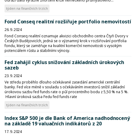
odráží další výrazné zhoršení krize německého průmyslového...
týden na finančních trzích
Fond Conseq realitní rozšiřuje portfolio nemovitostí
26. 9. 2024
Fond Conseq realitní oznamuje akvizici obchodního centra Čtyři Dvory v
Českých Budějovicích, jedná se o významný krok v rozšiřování portfolia
fondu, který se zaměřuje na kvalitní komerční nemovitosti s vysokým
potenciálem růstu a stabilními výnosy.
Fed zahájil cyklus snižování základních úrokových
sazeb
23. 9. 2024
Ve středu proběhlo dlouho očekávané zasedání americké centrální
banky. Fed více méně v souladu s očekáváním investorů snížil základní
úrokovou sazbu fed funds rate o půl procentního bodu z 5,50 % na 5 %.
Hlavní úroková sazba Fedu fed funds rate
týden na finančních trzích
Index S&P 500 je dle Bank of America nadhodnocený
na základě 19 valuačních indikátorů z 20
17. 9. 2024