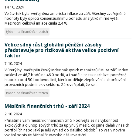
14. 10. 2024
Ve čtvrtek byla zveřejněna americká inflace za září. Všechny zveřejněné
hodnoty byly oproti konsenzuálnímu odhadu analytiků mírně vyšší.
Meziroční celková inflace činila 2,4 %.
týden na finančních trzích
Velice silný růst globální pěněžní zásoby
představuje pro riziková aktiva velice pozitivní
faktor
7. 10. 2024
V úterý byl zveřejněn český index nákupních manažerů PMI za září. Index
poklesl ze 46,7 bodů na 46,0 bodů, a i nadále se tak nacházel poměrně
hluboko pod 50-bodovou linií, která odděluje zlepšování a zhoršování
provozních podmínek v sektoru. Zároveň platí, že se...
týden na finančních trzích
Měsíčník finančních trhů - září 2024
2. 10. 2024
Přinášíme vám měsíčník finančních trhů. Podívejte se na výkonnost
akciových a dluhopisových trhů za uplynulý měsíc, co jsme dělali v našich
portfoliích nebo jaký je náš výhled do dalšího období. To vše v novém
vydání popisuje Michal Stupavský, náš investiční...