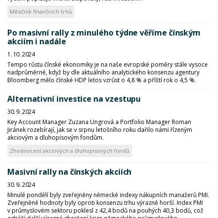
Měsíčník finančních trhů
Po masivní rally z minulého týdne věříme čínským
akciím i nadále
1. 10. 2024
Tempo růstu čínské ekonomiky je na naše evropské poměry stále vysoce
nadprůměrné, když by dle aktuálního analytického konsenzu agentury
Bloomberg mělo čínské HDP letos vzrůst o 4,8 % a příští rok o 4,5 %.
Alternativní investice na vzestupu
30. 9. 2024
Key Account Manager Zuzana Ungrová a Portfolio Manager Roman
Jiránek rozebírají, jak se v srpnu letošního roku dařilo námi řízeným
akciovým a dluhopisovým fondům.
Zhodnocení akciových a dluhopisových fondů
Masivní rally na čínských akciích
30. 9. 2024
Minulé pondělí byly zveřejněny německé indexy nákupních manažerů PMI.
Zveřejněné hodnoty byly oproti konsenzu trhu výrazně horší. Index PMI
v průmyslovém sektoru poklesl z 42,4 bodů na pouhých 40,3 bodů, což