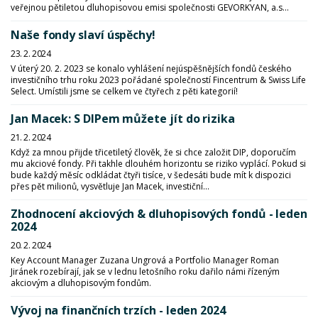
veřejnou pětiletou dluhopisovou emisi společnosti GEVORKYAN, a.s...
Naše fondy slaví úspěchy!
23. 2. 2024
V úterý 20. 2. 2023 se konalo vyhlášení nejúspěšnějších fondů českého
investičního trhu roku 2023 pořádané společností Fincentrum & Swiss Life
Select. Umístili jsme se celkem ve čtyřech z pěti kategorií!
Jan Macek: S DIPem můžete jít do rizika
21. 2. 2024
Když za mnou přijde třicetiletý člověk, že si chce založit DIP, doporučím
mu akciové fondy. Při takhle dlouhém horizontu se riziko vyplácí. Pokud si
bude každý měsíc odkládat čtyři tisíce, v šedesáti bude mít k dispozici
přes pět milionů, vysvětluje Jan Macek, investiční...
Zhodnocení akciových & dluhopisových fondů - leden
2024
20. 2. 2024
Key Account Manager Zuzana Ungrová a Portfolio Manager Roman
Jiránek rozebírají, jak se v lednu letošního roku dařilo námi řízeným
akciovým a dluhopisovým fondům.
Vývoj na finančních trzích - leden 2024