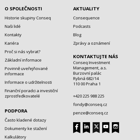
O SPOLEČNOSTI
AKTUALITY
Historie skupiny Conseq
Consequence
Naši lidé
Podcasts
Kontakty
Blog
Kariéra
Zprávy a oznámení
Proč si nás vybrat?
KONTAKTUJTE NÁS
Základní informace
Conseq Investment
Management, a.s.
Povinně uveřejňované
Burzovní palác
informace
Rybná 682/14
Informace o udržitelnosti
110 00 Praha 1
Finanční poradci a investiční
zprostředkovatelé
+420 225 988 225
fondy@conseq.cz
PODPORA
penze@conseq.cz
Často kladené dotazy
Dokumenty ke stažení
Kalkulátory