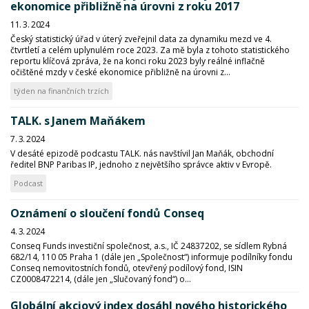
ekonomice přibližně na úrovni z roku 2017
11. 3. 2024
Český statistický úřad v úterý zveřejnil data za dynamiku mezd ve 4.
čtvrtletí a celém uplynulém roce 2023. Za mě byla z tohoto statistického
reportu klíčová zpráva, že na konci roku 2023 byly reálné inflačně
očištěné mzdy v české ekonomice přibližně na úrovni z...
týden na finančních trzích
TALK. s Janem Maňákem
7. 3. 2024
V desáté epizodě podcastu TALK. nás navštívil Jan Maňák, obchodní
ředitel BNP Paribas IP, jednoho z největšího správce aktiv v Evropě.
Podcast
Oznámení o sloučení fondů Conseq
4. 3. 2024
Conseq Funds investiční společnost, a.s., IČ 24837202, se sídlem Rybná
682/14, 110 05 Praha 1 (dále jen „Společnost“) informuje podílníky fondu
Conseq nemovitostních fondů, otevřený podílový fond, ISIN
CZ0008472214, (dále jen „Slučovaný fond“) o...
Globální akciový index dosáhl nového historického