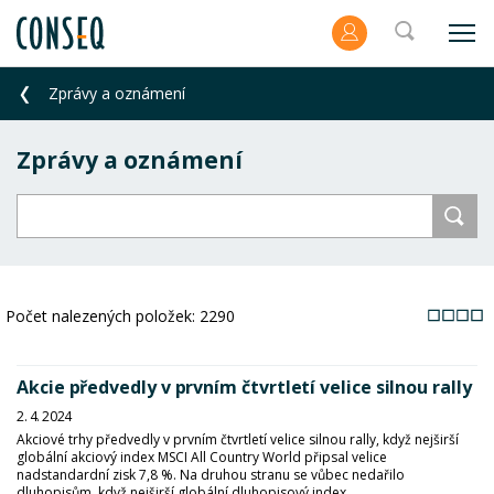
Zprávy a oznámení
Zprávy a oznámení
Počet nalezených položek:
2290
Akcie předvedly v prvním čtvrtletí velice silnou rally
2. 4. 2024
Akciové trhy předvedly v prvním čtvrtletí velice silnou rally, když nejširší
globální akciový index MSCI All Country World připsal velice
nadstandardní zisk 7,8 %. Na druhou stranu se vůbec nedařilo
dluhopisům, když nejširší globální dluhopisový index...