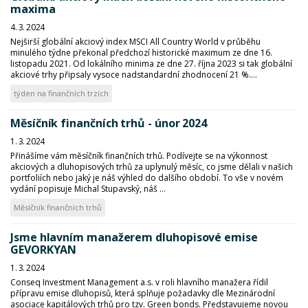
maxima
4. 3. 2024
Nejširší globální akciový index MSCI All Country World v průběhu
minulého týdne překonal předchozí historické maximum ze dne 16.
listopadu 2021. Od lokálního minima ze dne 27. října 2023 si tak globální
akciové trhy připsaly vysoce nadstandardní zhodnocení 21 %....
týden na finančních trzích
Měsíčník finančních trhů - únor 2024
1. 3. 2024
Přinášíme vám měsíčník finančních trhů. Podívejte se na výkonnost
akciových a dluhopisových trhů za uplynulý měsíc, co jsme dělali v našich
portfoliích nebo jaký je náš výhled do dalšího období. To vše v novém
vydání popisuje Michal Stupavský, náš ...
Měsíčník finančních trhů
Jsme hlavním manažerem dluhopisové emise
GEVORKYAN
1. 3. 2024
Conseq Investment Management a.s. v roli hlavního manažera řídil
přípravu emise dluhopisů, která splňuje požadavky dle Mezinárodní
asociace kapitálových trhů pro tzv. Green bonds. Představujeme novou