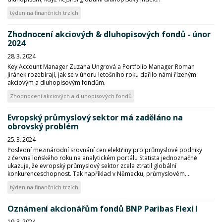
týden na finančních trzích
Zhodnocení akciových & dluhopisových fondů - únor
2024
28. 3. 2024
Key Account Manager Zuzana Ungrová a Portfolio Manager Roman
Jiránek rozebírají, jak se v únoru letošního roku dařilo námi řízeným
akciovým a dluhopisovým fondům.
Zhodnocení akciových a dluhopisových fondů
Evropský průmyslový sektor má zaděláno na
obrovský problém
25. 3. 2024
Poslední mezinárodní srovnání cen elektřiny pro průmyslové podniky
z června loňského roku na analytickém portálu Statista jednoznačně
ukazuje, že evropský průmyslový sektor zcela ztratil globální
konkurenceschopnost. Tak například v Německu, průmyslovém...
týden na finančních trzích
Oznámení akcionářům fondů BNP Paribas Flexi I
19. 3. 2024