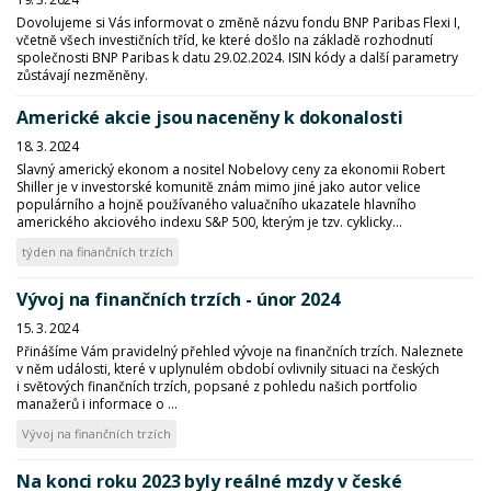
Dovolujeme si Vás informovat o změně názvu fondu BNP Paribas Flexi I,
včetně všech investičních tříd, ke které došlo na základě rozhodnutí
společnosti BNP Paribas k datu 29.02.2024. ISIN kódy a další parametry
zůstávají nezměněny.
Americké akcie jsou naceněny k dokonalosti
18. 3. 2024
Slavný americký ekonom a nositel Nobelovy ceny za ekonomii Robert
Shiller je v investorské komunitě znám mimo jiné jako autor velice
populárního a hojně používaného valuačního ukazatele hlavního
amerického akciového indexu S&P 500, kterým je tzv. cyklicky...
týden na finančních trzích
Vývoj na finančních trzích - únor 2024
15. 3. 2024
Přinášíme Vám pravidelný přehled vývoje na finančních trzích. Naleznete
v něm události, které v uplynulém období ovlivnily situaci na českých
i světových finančních trzích, popsané z pohledu našich portfolio
manažerů i informace o ...
Vývoj na finančních trzích
Na konci roku 2023 byly reálné mzdy v české