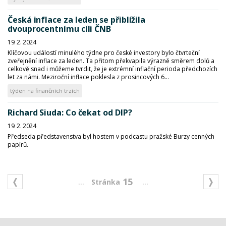
Česká inflace za leden se přiblížila
dvouprocentnímu cíli ČNB
19. 2. 2024
Klíčovou událostí minulého týdne pro české investory bylo čtvrteční
zveřejnění inflace za leden. Ta přitom překvapila výrazně směrem dolů a
celkově snad i můžeme tvrdit, že je extrémní inflační perioda předchozích
let za námi. Meziroční inflace poklesla z prosincových 6...
týden na finančních trzích
Richard Siuda: Co čekat od DIP?
19. 2. 2024
Předseda představenstva byl hostem v podcastu pražské Burzy cenných
papírů.
...
...
15