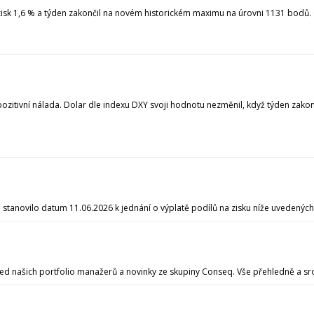
zisk 1,6 % a týden zakončil na novém historickém maximu na úrovni 1131 bodů. O
 pozitivní nálada. Dolar dle indexu DXY svoji hodnotu nezměnil, když týden zak
 stanovilo datum 11.06.2026 k jednání o výplatě podílů na zisku níže uvedených
d našich portfolio manažerů a novinky ze skupiny Conseq. Vše přehledně a sro