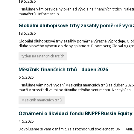
19. 5. 2026
Přinášíme Vám pravidelný přehled vývoje na finančních trzích. Nalezn
manažerů i informace o ...
Globální dluhopisové trhy zasáhly poměrně výra
18. 5. 2026
Globální dluhopisové trhy zasáhly poměrně výrazné výprodeje. Glo
dluhopisového výnosu do doby splatnosti Bloomberg Global Aggrega
týden na finančních trzích
Měsíčník finančních trhů - duben 2026
6. 5. 2026
Přinášíme vám nové vydání Měsíčníku finančních trhů za duben 2026. P
marží v prostředí velmi pozitivního tržního sentimentu. Nechybí ani..
Měsíčník finančních trhů
Oznámení o likvidaci fondu BNPPF Russia Equity
4. 5. 2026
Dovolujeme si Vám oznámit, že z rozhodnutí společnosti BNP PARIB