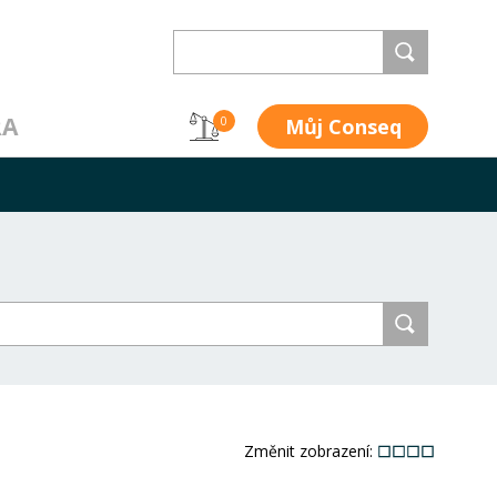
RA
Můj Conseq
0
Změnit zobrazení: