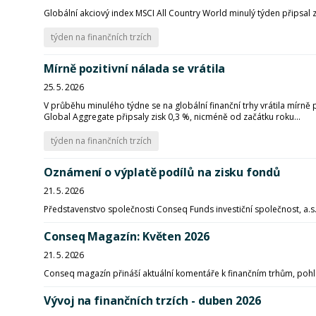
Globální akciový index MSCI All Country World minulý týden připsal 
týden na finančních trzích
Mírně pozitivní nálada se vrátila
25. 5. 2026
V průběhu minulého týdne se na globální finanční trhy vrátila mírně
Global Aggregate připsaly zisk 0,3 %, nicméně od začátku roku...
týden na finančních trzích
Oznámení o výplatě podílů na zisku fondů
21. 5. 2026
Představenstvo společnosti Conseq Funds investiční společnost, a.s.
Conseq Magazín: Květen 2026
21. 5. 2026
Conseq magazín přináší aktuální komentáře k finančním trhům, pohle
Vývoj na finančních trzích - duben 2026