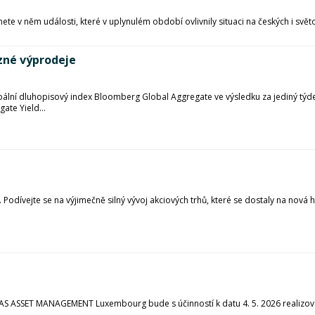
ete v něm události, které v uplynulém období ovlivnily situaci na českých i svět
zné výprodeje
bální dluhopisový index Bloomberg Global Aggregate ve výsledku za jediný tý
te Yield...
odívejte se na výjimečně silný vývoj akciových trhů, které se dostaly na nová 
.
AS ASSET MANAGEMENT Luxembourg bude s účinností k datu 4. 5. 2026 realizov