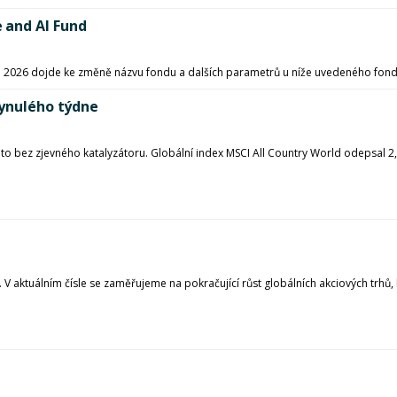
 and AI Fund
 6. 2026 dojde ke změně názvu fondu a dalších parametrů u níže uvedeného fond
lynulého týdne
 to bez zjevného katalyzátoru. Globální index MSCI All Country World odepsal
 aktuálním čísle se zaměřujeme na pokračující růst globálních akciových trhů, kt