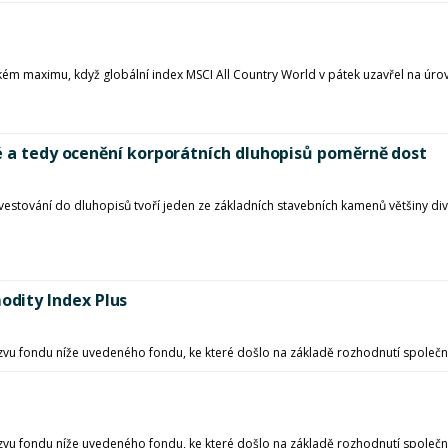
ém maximu, když globální index MSCI All Country World v pátek uzavřel na úrovn
ké a tedy ocenění korporátních dluhopisů poměrně dost
nvestování do dluhopisů tvoří jeden ze základních stavebních kamenů většiny div
dity Index Plus
u fondu níže uvedeného fondu, ke které došlo na základě rozhodnutí společnost
u fondu níže uvedeného fondu, ke které došlo na základě rozhodnutí společnost