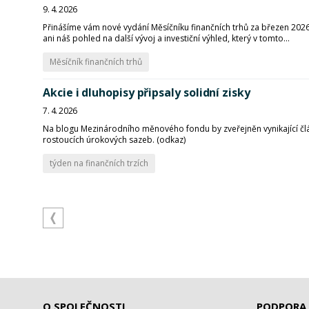
9. 4. 2026
Přinášíme vám nové vydání Měsíčníku finančních trhů za březen 2026.
ani náš pohled na další vývoj a investiční výhled, který v tomto...
Měsíčník finančních trhů
Akcie i dluhopisy připsaly solidní zisky
7. 4. 2026
Na blogu Mezinárodního měnového fondu by zveřejněn vynikající člá
rostoucích úrokových sazeb. (odkaz)
týden na finančních trzích
O SPOLEČNOSTI
PODPORA