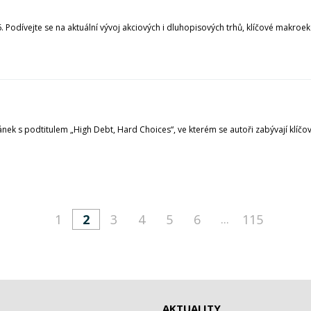
 Podívejte se na aktuální vývoj akciových i dluhopisových trhů, klíčové makroek
nek s podtitulem „High Debt, Hard Choices“, ve kterém se autoři zabývají klí
...
1
2
3
4
5
6
115
AKTUALITY