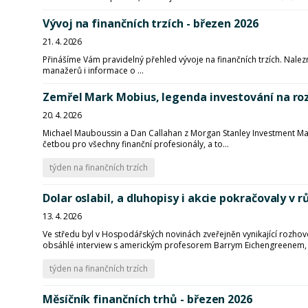
Vývoj na finančních trzích - březen 2026
21. 4. 2026
Přinášíme Vám pravidelný přehled vývoje na finančních trzích. Nalezn
manažerů i informace o ...
Zemřel Mark Mobius, legenda investování na rozv
20. 4. 2026
Michael Mauboussin a Dan Callahan z Morgan Stanley Investment Man
četbou pro všechny finanční profesionály, a to...
týden na finančních trzích
Dolar oslabil, a dluhopisy i akcie pokračovaly v r
13. 4. 2026
Ve středu byl v Hospodářských novinách zveřejněn vynikající rozh
obsáhlé interview s americkým profesorem Barrym Eichengreenem, c
týden na finančních trzích
Měsíčník finančních trhů - březen 2026