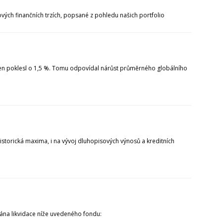
ových finančních trzích, popsané z pohledu našich portfolio
den poklesl o 1,5 %. Tomu odpovídal nárůst průměrného globálního
historická maxima, i na vývoj dluhopisových výnosů a kreditních
ána likvidace níže uvedeného fondu: