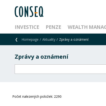
INVESTICE
PENZE
WEALTH MANA
Homepage
Aktuality
Zprávy a oznámení
Zprávy a oznámení
Počet nalezených položek:
2290