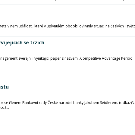
ete v něm události, které v uplynulém období ovlivnily situaci na českých i svět
íjejících se trzích
agement zveřejnili vynikající paper s názvem „Competitive Advantage Period: 
ůstu
ovor se členem Bankovní rady České národní banky Jakubem Seidlerem. (odkaz)N
ož...