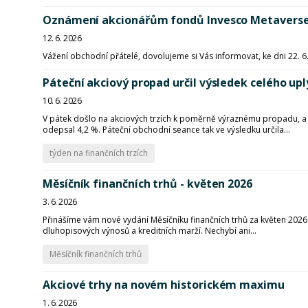
Oznámení akcionářům fondů Invesco Metaverse
12. 6. 2026
Vážení obchodní přátelé, dovolujeme si Vás informovat, ke dni 22.
Páteční akciový propad určil výsledek celého up
10. 6. 2026
V pátek došlo na akciových trzích k poměrně výraznému propadu, a
odepsal 4,2 %. Páteční obchodní seance tak ve výsledku určila...
týden na finančních trzích
Měsíčník finančních trhů - květen 2026
3. 6. 2026
Přinášíme vám nové vydání Měsíčníku finančních trhů za květen 2026. V
dluhopisových výnosů a kreditních marží. Nechybí ani...
Měsíčník finančních trhů
Akciové trhy na novém historickém maximu
1. 6. 2026