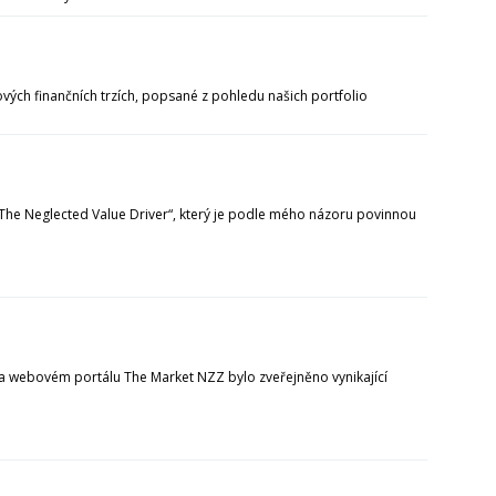
ových finančních trzích, popsané z pohledu našich portfolio
The Neglected Value Driver“, který je podle mého názoru povinnou
a webovém portálu The Market NZZ bylo zveřejněno vynikající