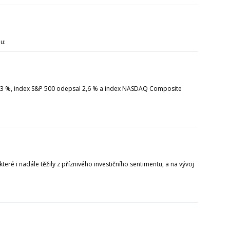
u:
 2,3 %, index S&P 500 odepsal 2,6 % a index NASDAQ Composite
eré i nadále těžily z příznivého investičního sentimentu, a na vývoj