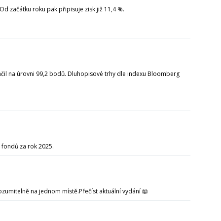
d začátku roku pak připisuje zisk již 11,4 %.
ončil na úrovni 99,2 bodů. Dluhopisové trhy dle indexu Bloomberg
 fondů za rok 2025.
zumitelně na jednom místě.Přečíst aktuální vydání 📖