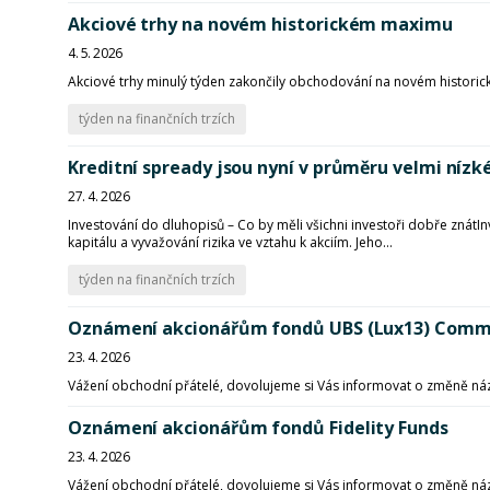
Akciové trhy na novém historickém maximu
4. 5. 2026
Akciové trhy minulý týden zakončily obchodování na novém historick
týden na finančních trzích
Kreditní spready jsou nyní v průměru velmi níz
27. 4. 2026
Investování do dluhopisů – Co by měli všichni investoři dobře znát​I
kapitálu a vyvažování rizika ve vztahu k akciím. Jeho...
týden na finančních trzích
Oznámení akcionářům fondů UBS (Lux13) Commo
23. 4. 2026
Vážení obchodní přátelé, dovolujeme si Vás informovat o změně názv
Oznámení akcionářům fondů Fidelity Funds
23. 4. 2026
Vážení obchodní přátelé, dovolujeme si Vás informovat o změně názv