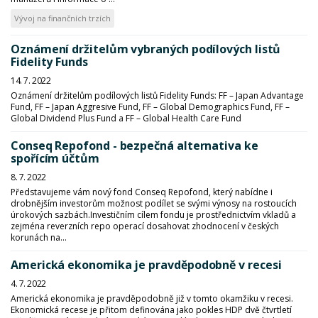
Vývoj na finančních trzích
Oznámení držitelům vybraných podílových listů
Fidelity Funds
14. 7. 2022
Oznámení držitelům podílových listů Fidelity Funds: FF – Japan Advantage
Fund, FF – Japan Aggresive Fund, FF – Global Demographics Fund, FF –
Global Dividend Plus Fund a FF – Global Health Care Fund
Conseq Repofond - bezpečná alternativa ke
spořícím účtům
8. 7. 2022
Představujeme vám nový fond Conseq Repofond, který nabídne i
drobnějším investorům možnost podílet se svými výnosy na rostoucích
úrokových sazbách.Investičním cílem fondu je prostřednictvím vkladů a
zejména reverzních repo operací dosahovat zhodnocení v českých
korunách na...
Americká ekonomika je pravděpodobně v recesi
4. 7. 2022
Americká ekonomika je pravděpodobně již v tomto okamžiku v recesi.
Ekonomická recese je přitom definována jako pokles HDP dvě čtvrtletí