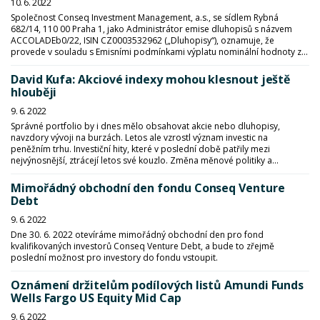
10. 6. 2022
Společnost Conseq Investment Management, a.s., se sídlem Rybná
682/14, 110 00 Praha 1, jako Administrátor emise dluhopisů s názvem
ACCOLADEb0/22, ISIN CZ0003532962 („Dluhopisy“), oznamuje, že
provede v souladu s Emisními podmínkami výplatu nominální hodnoty z...
David Kufa: Akciové indexy mohou klesnout ještě
hlouběji
9. 6. 2022
Správné portfolio by i dnes mělo obsahovat akcie nebo dluhopisy,
navzdory vývoji na burzách. Letos ale vzrostl význam investic na
peněžním trhu. Investiční hity, které v poslední době patřily mezi
nejvýnosnější, ztrácejí letos své kouzlo. Změna měnové politiky a...
Mimořádný obchodní den fondu Conseq Venture
Debt
9. 6. 2022
Dne 30. 6. 2022 otevíráme mimořádný obchodní den pro fond
kvalifikovaných investorů Conseq Venture Debt, a bude to zřejmě
poslední možnost pro investory do fondu vstoupit.
Oznámení držitelům podílových listů Amundi Funds
Wells Fargo US Equity Mid Cap
9. 6. 2022