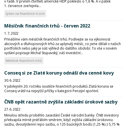
v řadě. V prvním čtvrtletí americké HDP pokleslo o 1,6 %. A v pátek
1. července zveřejnila...
týden na finančních trzích
Měsíčník finančních trhů - červen 2022
1. 7. 2022
Přinášíme vám měsíčník finančních trhů. Podívejte se na výkonnost
akciových a dluhopisových trhů za uplynulý měsíc, co jsme dělali v našich
portfoliích nebo jaký je náš výhled do dalšího období. To vše v novém
vydání popisuje Michal Stupavský, náš investiční...
Měsíčník finančních trhů
Conseq si ze Zlaté koruny odnáší dva cenné kovy
30. 6. 2022
V jubilejním 20. ročníku soutěže finančních produktů Zlatá koruna se
Conseq vrátil na nejvyšší příčky v kategorii Penzijní spoření.
ČNB opět razantně zvýšila základní úrokové sazby
27. 6. 2022
Minulou středu proběhlo zasedání České národní banky. ČNB investory
překvapila mírně jestřábím směrem, když zvýšila základní úrokovou
sazbu, dvoutýdenní repo sazbu, o 125 bazických bodů (1,25 %) z 5,75 %