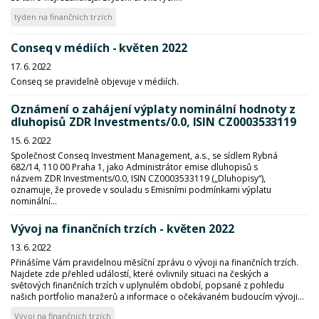
týden na finančních trzích
Conseq v médiích - květen 2022
17. 6. 2022
Conseq se pravidelně objevuje v médiích.
Oznámení o zahájení výplaty nominální hodnoty z
dluhopisů ZDR Investments/0.0, ISIN CZ0003533119
15. 6. 2022
Společnost Conseq Investment Management, a.s., se sídlem Rybná
682/14, 110 00 Praha 1, jako Administrátor emise dluhopisů s
názvem ZDR Investments/0.0, ISIN CZ0003533119 („Dluhopisy“),
oznamuje, že provede v souladu s Emisními podmínkami výplatu
nominální...
Vývoj na finančních trzích - květen 2022
13. 6. 2022
Přinášíme Vám pravidelnou měsíční zprávu o vývoji na finančních trzích.
Najdete zde přehled událostí, které ovlivnily situaci na českých a
světových finančních trzích v uplynulém období, popsané z pohledu
našich portfolio manažerů a informace o očekávaném budoucím vývoji...
Vývoj na finančních trzích