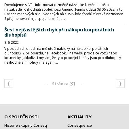
Dovolujeme si Vás informovat o změně názvu, ke kterému došlo
na základě rozhodnutí společnosti Amundi Funds k datu 08.06.2022, a to
u všech měnových tříd uvedených níže. ISIN kód fondů zůstává nezměněn.
S přejmenováním je spojena změna...
Šest nejčastějších chyb při nákupu korporátních
dluhopisů
8. 6. 2022
V posledních dnech na mě útočí nabídky na nákup korporátních
dluhopisů. Z billboardu, na Facebooku, na webu prodejce vozů nebo
kosmetiky. Jakkoliv si myslím, že tyto prodejní kanály jsou pro dluhopisy
nevhodné a mnohdy i nelegální...
...
...
31
O SPOLEČNOSTI
AKTUALITY
Historie skupiny Conseq
Consequence