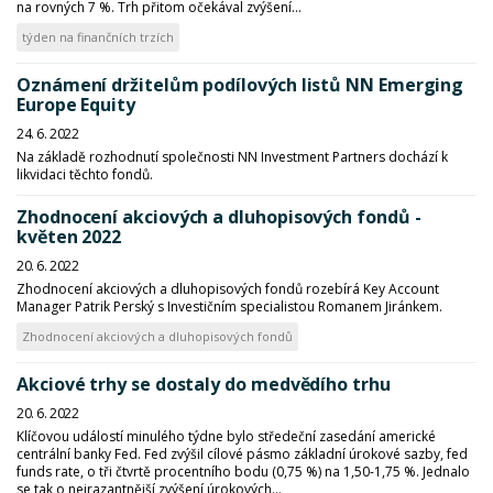
na rovných 7 %. Trh přitom očekával zvýšení...
týden na finančních trzích
Oznámení držitelům podílových listů NN Emerging
Europe Equity
24. 6. 2022
Na základě rozhodnutí společnosti NN Investment Partners dochází k
likvidaci těchto fondů.
Zhodnocení akciových a dluhopisových fondů -
květen 2022
20. 6. 2022
Zhodnocení akciových a dluhopisových fondů rozebírá Key Account
Manager Patrik Perský s Investičním specialistou Romanem Jiránkem.
Zhodnocení akciových a dluhopisových fondů
Akciové trhy se dostaly do medvědího trhu
20. 6. 2022
Klíčovou událostí minulého týdne bylo středeční zasedání americké
centrální banky Fed. Fed zvýšil cílové pásmo základní úrokové sazby, fed
funds rate, o tři čtvrtě procentního bodu (0,75 %) na 1,50-1,75 %. Jednalo
se tak o nejrazantnější zvýšení úrokových...