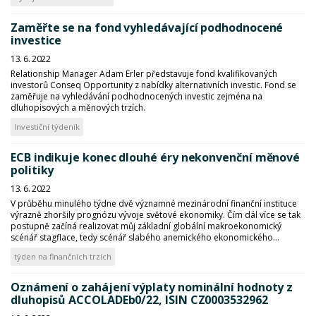
Zaměřte se na fond vyhledávající podhodnocené
investice
13. 6. 2022
Relationship Manager Adam Erler představuje fond kvalifikovaných
investorů Conseq Opportunity z nabídky alternativních investic. Fond se
zaměřuje na vyhledávání podhodnocených investic zejména na
dluhopisových a měnových trzích.
Investiční týdeník
ECB indikuje konec dlouhé éry nekonvenční měnové
politiky
13. 6. 2022
V průběhu minulého týdne dvě významné mezinárodní finanční instituce
výrazně zhoršily prognózu vývoje světové ekonomiky. Čím dál více se tak
postupně začíná realizovat můj základní globální makroekonomický
scénář stagflace, tedy scénář slabého anemického ekonomického...
týden na finančních trzích
Oznámení o zahájení výplaty nominální hodnoty z
dluhopisů ACCOLADEb0/22, ISIN CZ0003532962