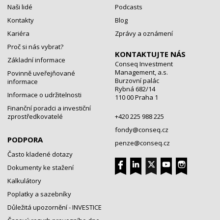
Naši lidé
Podcasts
Kontakty
Blog
Kariéra
Zprávy a oznámení
Proč si nás vybrat?
KONTAKTUJTE NÁS
Základní informace
Conseq Investment
Management, a.s.
Povinně uveřejňované
Burzovní palác
informace
Rybná 682/14
Informace o udržitelnosti
110 00 Praha 1
Finanční poradci a investiční
zprostředkovatelé
+420 225 988 225
fondy@conseq.cz
PODPORA
penze@conseq.cz
Často kladené dotazy
Dokumenty ke stažení
Kalkulátory
Poplatky a sazebníky
Důležitá upozornění - INVESTICE