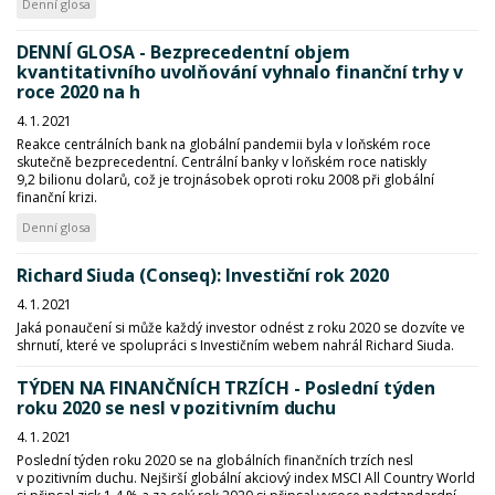
Denní glosa
DENNÍ GLOSA - Bezprecedentní objem
kvantitativního uvolňování vyhnalo finanční trhy v
roce 2020 na h
4. 1. 2021
Reakce centrálních bank na globální pandemii byla v loňském roce
skutečně bezprecedentní. Centrální banky v loňském roce natiskly
9,2 bilionu dolarů, což je trojnásobek oproti roku 2008 při globální
finanční krizi.
Denní glosa
Richard Siuda (Conseq): Investiční rok 2020
4. 1. 2021
Jaká ponaučení si může každý investor odnést z roku 2020 se dozvíte ve
shrnutí, které ve spolupráci s Investičním webem nahrál Richard Siuda.
TÝDEN NA FINANČNÍCH TRZÍCH - Poslední týden
roku 2020 se nesl v pozitivním duchu
4. 1. 2021
Poslední týden roku 2020 se na globálních finančních trzích nesl
v pozitivním duchu. Nejširší globální akciový index MSCI All Country World