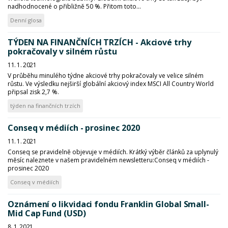
nadhodnocené o přibližně 50 %. Přitom toto...
Denní glosa
TÝDEN NA FINANČNÍCH TRZÍCH - Akciové trhy
pokračovaly v silném růstu
11. 1. 2021
V průběhu minulého týdne akciové trhy pokračovaly ve velice silném
růstu. Ve výsledku nejširší globální akciový index MSCI All Country World
připsal zisk 2,7 %.
týden na finančních trzích
Conseq v médiích - prosinec 2020
11. 1. 2021
Conseq se pravidelně objevuje v médiích. Krátký výběr článků za uplynulý
měsíc naleznete v našem pravidelném newsletteru:Conseq v médiích -
prosinec 2020
Conseq v médiích
Oznámení o likvidaci fondu Franklin Global Small-
Mid Cap Fund (USD)
8. 1. 2021