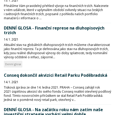
15. 1. 2021
Přinášíme Vám pravidelný přehled vývoje na finančních trzích. Naleznete
v něm události, které v uplynulém období ovlivnily situaci na českých
i světových finančních trzích, popsané z pohledu našich portfolio
manažerů i informace o ...
DENNÍ GLOSA - Finanční represe na dluhopisových
trzích
14. 1. 2021
Aktuální stav na globálních dluhopisových trzích můžeme charakterizovat
jako finanční represi. Ta je definována jako stav na dluhopisových trzích,
kdy jsou reálné dluhopisové výnosy do doby splatnosti, tedy nominální
výnosy očištěné o inflaci, záporné...
Denní glosa
Conseq dokončil akvizici Retail Parku Poděbradská
14. 1. 2021
Tisková zpráva ze dne 14. ledna 2021. PRAHA – Conseq zahájil rok
2021 úspěšnou akvizicí do svého fondu Conseq realitní otevřený podílový
fond. Tímto novoročním přírůstkem se stal Retail Park Poděbradská.
Jedná se o poměrně nový retail park, otevřený v...
DENNÍ GLOSA - Na začátku roku nám zatím naše
investiční strategie vychází velmi dobře