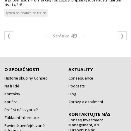
si připsal zisk 1,4 % a za celý rok 2020 si připsal vysoce nadstandardní
zisk 14,3 %.
týden na finančních trzích
...
...
49
O SPOLEČNOSTI
AKTUALITY
Historie skupiny Conseq
Consequence
Naši lidé
Podcasts
Kontakty
Blog
Kariéra
Zprávy a oznámení
Proč si nás vybrat?
KONTAKTUJTE NÁS
Základní informace
Conseq Investment
Management, a.s.
Povinně uveřejňované
Burzovní palác
informace