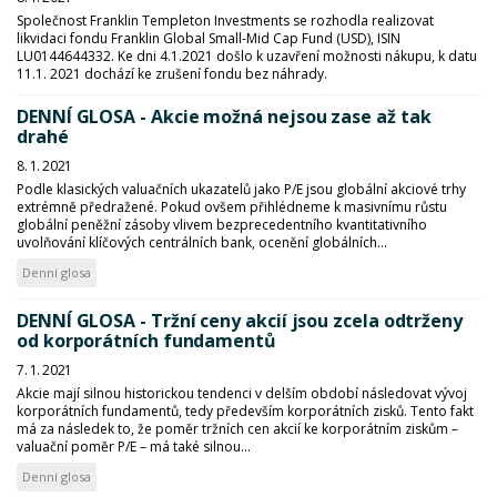
Společnost Franklin Templeton Investments se rozhodla realizovat
likvidaci fondu Franklin Global Small-Mid Cap Fund (USD), ISIN
LU0144644332. Ke dni 4.1.2021 došlo k uzavření možnosti nákupu, k datu
11.1. 2021 dochází ke zrušení fondu bez náhrady.
DENNÍ GLOSA - Akcie možná nejsou zase až tak
drahé
8. 1. 2021
Podle klasických valuačních ukazatelů jako P/E jsou globální akciové trhy
extrémně předražené. Pokud ovšem přihlédneme k masivnímu růstu
globální peněžní zásoby vlivem bezprecedentního kvantitativního
uvolňování klíčových centrálních bank, ocenění globálních...
Denní glosa
DENNÍ GLOSA - Tržní ceny akcií jsou zcela odtrženy
od korporátních fundamentů
7. 1. 2021
Akcie mají silnou historickou tendenci v delším období následovat vývoj
korporátních fundamentů, tedy především korporátních zisků. Tento fakt
má za následek to, že poměr tržních cen akcií ke korporátním ziskům –
valuační poměr P/E – má také silnou...
Denní glosa