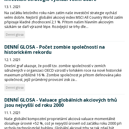
13. 1. 2021
Na začátku letošního roku nám zatím naše investiční strategie vychází
velmi dobře. Nejširší globální akciový index MSCI All Country World zatím
připisuje kladné zhodnocení 2,1 %. Přitom našim hlavním akciovým
sázkám se daří výrazně lépe. Rozvíjející se trhy dle...
Denní glosa
DENNÍ GLOSA - Počet zombie společností na
historickém rekordu
12. 1. 2021
Dnešní graf ukazuje, že podíl tzv. zombie společností v zemích
sdružených v organizaci OECD vzrostl v loňském roce na nové historické
maximum přibližně 16 %. Zombie společnost je přitom definována jako
společnost, jejíž průměrný provozní zisk za...
Denní glosa
DENNÍ GLOSA - Valuace globálních akciových trhů
jsou nejvyšší od roku 2000
11. 1. 2021
Naše globální kompozitní proprietární akciová valuace momentálně
dosahuje úrovně +52 %, což je nejvyšší úroveň od začátku roku 2000 při
vrcholu technologické bubliny. Globální akciové trhy se tak zdají být