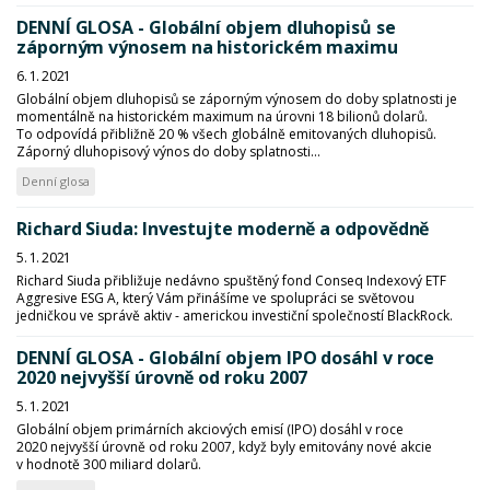
DENNÍ GLOSA - Globální objem dluhopisů se
záporným výnosem na historickém maximu
6. 1. 2021
Globální objem dluhopisů se záporným výnosem do doby splatnosti je
momentálně na historickém maximum na úrovni 18 bilionů dolarů.
To odpovídá přibližně 20 % všech globálně emitovaných dluhopisů.
Záporný dluhopisový výnos do doby splatnosti...
Denní glosa
Richard Siuda: Investujte moderně a odpovědně
5. 1. 2021
Richard Siuda přibližuje nedávno spuštěný fond Conseq Indexový ETF
Aggresive ESG A, který Vám přinášíme ve spolupráci se světovou
jedničkou ve správě aktiv - americkou investiční společností BlackRock.
DENNÍ GLOSA - Globální objem IPO dosáhl v roce
2020 nejvyšší úrovně od roku 2007
5. 1. 2021
Globální objem primárních akciových emisí (IPO) dosáhl v roce
2020 nejvyšší úrovně od roku 2007, když byly emitovány nové akcie
v hodnotě 300 miliard dolarů.