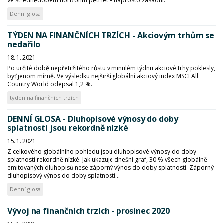
ve střednědobém horizontu pěti let – naprosto zásadní.
Denní glosa
TÝDEN NA FINANČNÍCH TRZÍCH - Akciovým trhům se
nedařilo
18. 1. 2021
Po určité době nepřetržitého růstu v minulém týdnu akciové trhy poklesly,
byť jenom mírně. Ve výsledku nejširší globální akciový index MSCI All
Country World odepsal 1,2 %.
týden na finančních trzích
DENNÍ GLOSA - Dluhopisové výnosy do doby
splatnosti jsou rekordně nízké
15. 1. 2021
Z celkového globálního pohledu jsou dluhopisové výnosy do doby
splatnosti rekordně nízké. Jak ukazuje dnešní graf, 30 % všech globálně
emitovaných dluhopisů nese záporný výnos do doby splatnosti. Záporný
dluhopisový výnos do doby splatnosti...
Denní glosa
Vývoj na finančních trzích - prosinec 2020