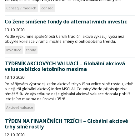
Conseq v médiích
conseq
Co žene smíšené fondy do alternativních investic
13. 10. 2020
Podle výzkumné společnosti Cerulli tradiční aktiva vykazují vyšší než
obvyklé korelace v rámci možné změny dlouhodobého trendu.
Investice
fondy
TÝDENÍK AKCIOVÝCH VALUACÍ – Globální akciová
valuace blízko letošního maxima
13. 10. 2020
Po zářijovém výprodeji zatím akciové trhy v říjnu velice silně rostou, když
si nejširší globální akciový index MSCI All Country World připisuje zisk
téměř 5 %. Ve výsledku se naše globální akciová valuace dostala poblíž
letošního maxima na úrovni +35 %.
Akciové valuace
TÝDEN NA FINANČNÍCH TRZÍCH – Globální akciové
trhy silně rostly
12. 10. 2020