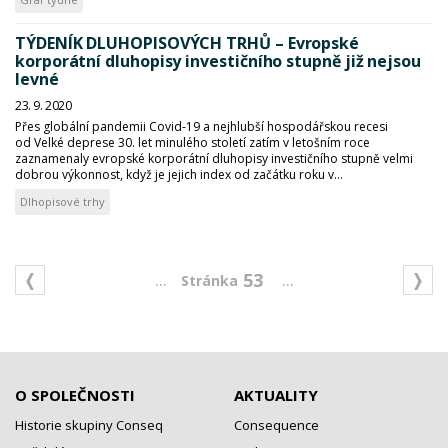
TÝDENÍK DLUHOPISOVÝCH TRHŮ – Evropské
korporátní dluhopisy investičního stupně již nejsou
levné
23. 9. 2020
Přes globální pandemii Covid-19 a nejhlubší hospodářskou recesi
od Velké deprese 30. let minulého století zatím v letošním roce
zaznamenaly evropské korporátní dluhopisy investičního stupně velmi
dobrou výkonnost, když je jejich index od začátku roku v...
Dlhopisové trhy
...
...
53
O SPOLEČNOSTI
AKTUALITY
Historie skupiny Conseq
Consequence