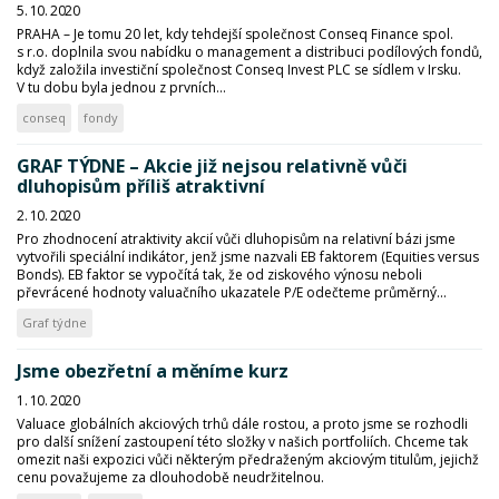
5. 10. 2020
PRAHA – Je tomu 20 let, kdy tehdejší společnost Conseq Finance spol.
s r.o. doplnila svou nabídku o management a distribuci podílových fondů,
když založila investiční společnost Conseq Invest PLC se sídlem v Irsku.
V tu dobu byla jednou z prvních...
conseq
fondy
GRAF TÝDNE – Akcie již nejsou relativně vůči
dluhopisům příliš atraktivní
2. 10. 2020
Pro zhodnocení atraktivity akcií vůči dluhopisům na relativní bázi jsme
vytvořili speciální indikátor, jenž jsme nazvali EB faktorem (Equities versus
Bonds). EB faktor se vypočítá tak, že od ziskového výnosu neboli
převrácené hodnoty valuačního ukazatele P/E odečteme průměrný...
Graf týdne
Jsme obezřetní a měníme kurz
1. 10. 2020
Valuace globálních akciových trhů dále rostou, a proto jsme se rozhodli
pro další snížení zastoupení této složky v našich portfoliích. Chceme tak
omezit naši expozici vůči některým předraženým akciovým titulům, jejichž
cenu považujeme za dlouhodobě neudržitelnou.