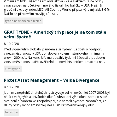
V minulém týdnu všechna riziková aktiva v čele s akciemi silně rostly
v návaznosti na očekávání nového fiskálního balíčku v USA. Nejširší
globální akciový index MSCI All Country World připsal výrazný zisk 3,6 %.
Dařilo se především rozvíjejícím se...
týden na finančních trzích
GRAF TÝDNE – Americký trh práce je na tom stále
velmi špatně
8. 10. 2020
Před vypuknutím globální pandemie se týdenní žádosti o podporu
v nezaměstnanosti v USA pohybovaly kolem historického minima na
úrovni 200 tisíc. Na konci března dosáhly týdenní žádosti o podporu
v nezaměstnanosti stěží uvěřitelného nové historického maxima na...
Graf týdne
Pictet Asset Management – Velká Divergence
8. 10. 2020
Jedním z nepřehlédnutelných rysů vývoje od krizových let 2007-2008 byl
nárůst veřejných a privátních dluhů. Absolutní výše dluhu sama o sobě
sice není důvodem ke znepokojení, ale neměli bychom zapomínat, že
dluhy rostly mnohem rychleji než HDP. Průměrný veřejný dluh...
Investice