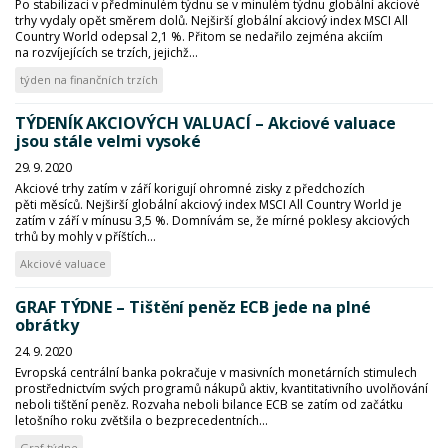
Po stabilizaci v předminulém týdnu se v minulém týdnu globální akciové
trhy vydaly opět směrem dolů. Nejširší globální akciový index MSCI All
Country World odepsal 2,1 %. Přitom se nedařilo zejména akciím
na rozvíjejících se trzích, jejichž...
týden na finančních trzích
TÝDENÍK AKCIOVÝCH VALUACÍ – Akciové valuace
jsou stále velmi vysoké
29. 9. 2020
Akciové trhy zatím v září korigují ohromné zisky z předchozích
pěti měsíců. Nejširší globální akciový index MSCI All Country World je
zatím v září v mínusu 3,5 %. Domnívám se, že mírné poklesy akciových
trhů by mohly v příštích...
Akciové valuace
GRAF TÝDNE – Tištění peněz ECB jede na plné
obrátky
24. 9. 2020
Evropská centrální banka pokračuje v masivních monetárních stimulech
prostřednictvím svých programů nákupů aktiv, kvantitativního uvolňování
neboli tištění peněz. Rozvaha neboli bilance ECB se zatím od začátku
letošního roku zvětšila o bezprecedentních...
Graf týdne