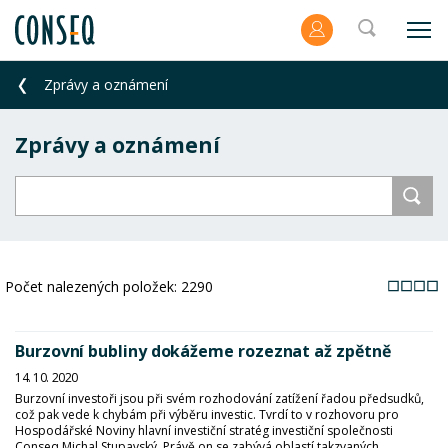
Zprávy a oznámení
Zprávy a oznámení
Počet nalezených položek:
2290
Burzovní bubliny dokážeme rozeznat až zpětně
14. 10. 2020
Burzovní investoři jsou při svém rozhodování zatížení řadou předsudků,
což pak vede k chybám při výběru investic. Tvrdí to v rozhovoru pro
Hospodářské Noviny hlavní investiční stratég investiční společnosti
Conseq Michal Stupavský. Právě on se zabývá oblastí takzvaných...