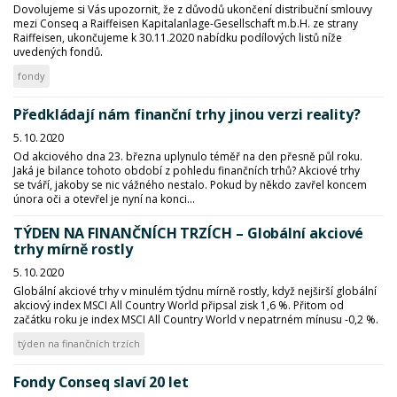
Dovolujeme si Vás upozornit, že z důvodů ukončení distribuční smlouvy
mezi Conseq a Raiffeisen Kapitalanlage-Gesellschaft m.b.H. ze strany
Raiffeisen, ukončujeme k 30.11.2020 nabídku podílových listů níže
uvedených fondů.
fondy
Předkládají nám finanční trhy jinou verzi reality?
5. 10. 2020
Od akciového dna 23. března uplynulo téměř na den přesně půl roku.
Jaká je bilance tohoto období z pohledu finančních trhů? Akciové trhy
se tváří, jakoby se nic vážného nestalo. Pokud by někdo zavřel koncem
února oči a otevřel je nyní na konci...
TÝDEN NA FINANČNÍCH TRZÍCH – Globální akciové
trhy mírně rostly
5. 10. 2020
Globální akciové trhy v minulém týdnu mírně rostly, když nejširší globální
akciový index MSCI All Country World připsal zisk 1,6 %. Přitom od
začátku roku je index MSCI All Country World v nepatrném mínusu -0,2 %.
týden na finančních trzích
Fondy Conseq slaví 20 let