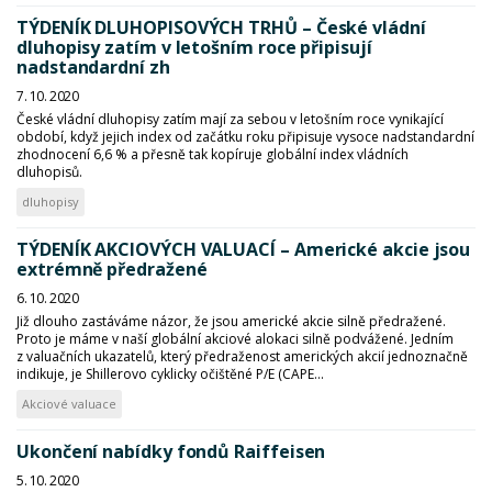
TÝDENÍK DLUHOPISOVÝCH TRHŮ – České vládní
dluhopisy zatím v letošním roce připisují
nadstandardní zh
7. 10. 2020
České vládní dluhopisy zatím mají za sebou v letošním roce vynikající
období, když jejich index od začátku roku připisuje vysoce nadstandardní
zhodnocení 6,6 % a přesně tak kopíruje globální index vládních
dluhopisů.
dluhopisy
TÝDENÍK AKCIOVÝCH VALUACÍ – Americké akcie jsou
extrémně předražené
6. 10. 2020
Již dlouho zastáváme názor, že jsou americké akcie silně předražené.
Proto je máme v naší globální akciové alokaci silně podvážené. Jedním
z valuačních ukazatelů, který předraženost amerických akcií jednoznačně
indikuje, je Shillerovo cyklicky očištěné P/E (CAPE...
Akciové valuace
Ukončení nabídky fondů Raiffeisen
5. 10. 2020