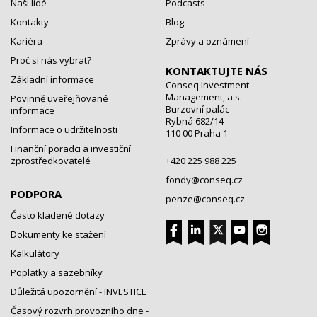
Naši lidé
Podcasts
Kontakty
Blog
Kariéra
Zprávy a oznámení
Proč si nás vybrat?
KONTAKTUJTE NÁS
Základní informace
Conseq Investment
Management, a.s.
Povinně uveřejňované
Burzovní palác
informace
Rybná 682/14
Informace o udržitelnosti
110 00 Praha 1
Finanční poradci a investiční
zprostředkovatelé
+420 225 988 225
fondy@conseq.cz
PODPORA
penze@conseq.cz
Často kladené dotazy
Dokumenty ke stažení
Kalkulátory
Poplatky a sazebníky
Důležitá upozornění - INVESTICE
Časový rozvrh provozního dne -