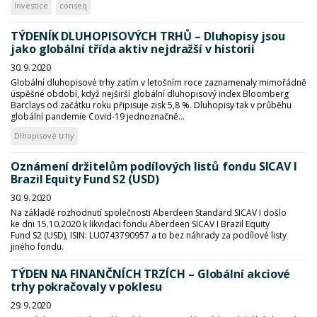
Investice
conseq
TÝDENÍK DLUHOPISOVÝCH TRHŮ – Dluhopisy jsou
jako globální třída aktiv nejdražší v historii
30. 9. 2020
Globální dluhopisové trhy zatím v letošním roce zaznamenaly mimořádně
úspěšné období, když nejširší globální dluhopisový index Bloomberg
Barclays od začátku roku připisuje zisk 5,8 %. Dluhopisy tak v průběhu
globální pandemie Covid-19 jednoznačně...
Dlhopisové trhy
Oznámení držitelům podílových listů fondu SICAV I
Brazil Equity Fund S2 (USD)
30. 9. 2020
Na základě rozhodnutí společnosti Aberdeen Standard SICAV I došlo
ke dni 15.10.2020 k likvidaci fondu Aberdeen SICAV I Brazil Equity
Fund S2 (USD), ISIN: LU0743790957 a to bez náhrady za podílové listy
jiného fondu.
TÝDEN NA FINANČNÍCH TRZÍCH – Globální akciové
trhy pokračovaly v poklesu
29. 9. 2020