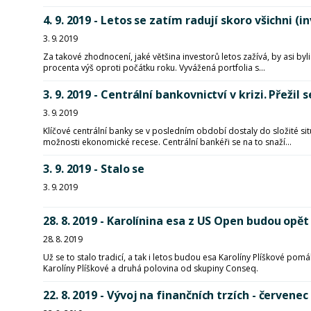
4. 9. 2019 - Letos se zatím radují skoro všichni (i
3. 9. 2019
Za takové zhodnocení, jaké většina investorů letos zažívá, by asi byl
procenta výš oproti počátku roku. Vyvážená portfolia s...
3. 9. 2019 - Centrální bankovnictví v krizi. Přežil 
3. 9. 2019
Klíčové centrální banky se v posledním období dostaly do složité sit
možnosti ekonomické recese. Centrální bankéři se na to snaží...
3. 9. 2019 - Stalo se
3. 9. 2019
28. 8. 2019 - Karolínina esa z US Open budou op
28. 8. 2019
Už se to stalo tradicí, a tak i letos budou esa Karolíny Plíškové po
Karolíny Plíškové a druhá polovina od skupiny Conseq.
22. 8. 2019 - Vývoj na finančních trzích - červenec