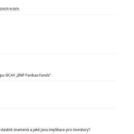
čních trzích.
ypu SICAV „BNP Paribas Funds“.
 vlastně znamená a jaké jsou implikace pro investory?