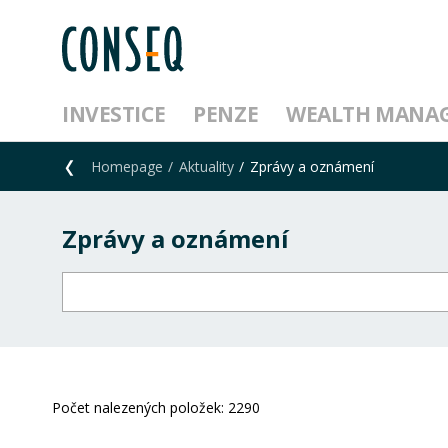
INVESTICE
PENZE
WEALTH MANA
Homepage
Aktuality
Zprávy a oznámení
Zprávy a oznámení
Počet nalezených položek:
2290