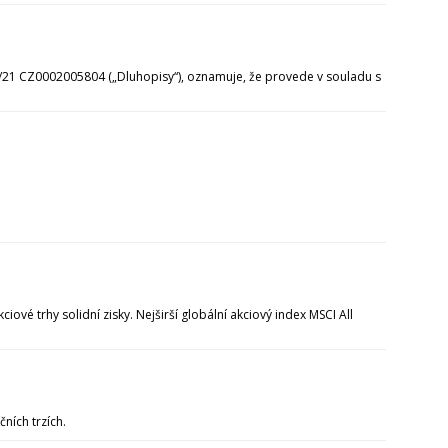
/21 CZ0002005804 („Dluhopisy“), oznamuje, že provede v souladu s
ové trhy solidní zisky. Nejširší globální akciový index MSCI All
čních trzích.