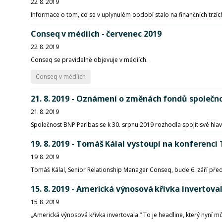
22. 8. 2019
Informace o tom, co se v uplynulém období stalo na finančních trzíc
Conseq v médiích - červenec 2019
22. 8. 2019
Conseq se pravidelně objevuje v médiích.
Conseq v médiích
21. 8. 2019 - Oznámení o změnách fondů společn
21. 8. 2019
Společnost BNP Paribas se k 30. srpnu 2019 rozhodla spojit své hla
19. 8. 2019 - Tomáš Kálal vystoupí na konferenci
19. 8. 2019
Tomáš Kálal, Senior Relationship Manager Conseq, bude 6. září předn
15. 8. 2019 - Americká výnosová křivka invertova
15. 8. 2019
„Americká výnosová křivka invertovala.“ To je headline, který nyní 