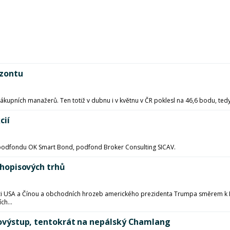
izontu
nákupních manažerů. Ten totiž v dubnu i v květnu v ČR poklesl na 46,6 bodu, ted
cií
t podfondu OK Smart Bond, podfond Broker Consulting SICAV.
luhopisových trhů
i USA a Čínou a obchodních hrozeb amerického prezidenta Trumpa směrem k Evr
ch...
prvovýstup, tentokrát na nepálský Chamlang