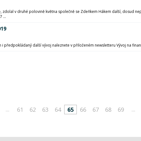
zdolal v druhé polovině května společně se Zdeňkem Hákem další, dosud nepo
 ...
019
 i předpokládaný další vývoj naleznete v přiloženém newsletteru Vývoj na finanč
...
...
61
62
63
64
65
66
67
68
69