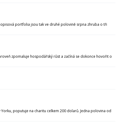
uhopisová portfolia jsou tak ve druhé polovině srpna zhruba o tři
. Zároveň zpomaluje hospodářský růst a začíná se dokonce hovořit o
New Yorku, poputuje na charitu celkem 200 dolarů. Jedna polovina od