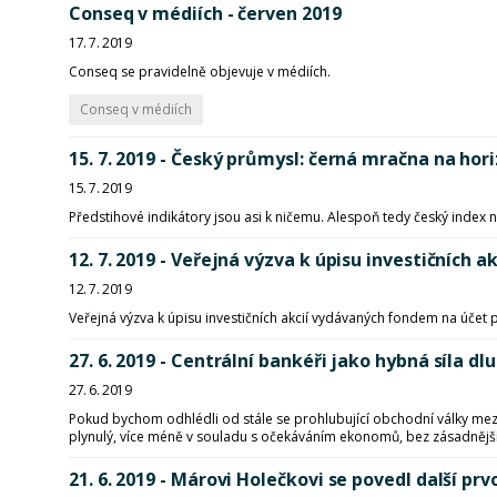
Conseq v médiích - červen 2019
17. 7. 2019
Conseq se pravidelně objevuje v médiích.
Conseq v médiích
15. 7. 2019 - Český průmysl: černá mračna na hor
15. 7. 2019
Předstihové indikátory jsou asi k ničemu. Alespoň tedy český index 
12. 7. 2019 - Veřejná výzva k úpisu investičních ak
12. 7. 2019
Veřejná výzva k úpisu investičních akcií vydávaných fondem na úče
27. 6. 2019 - Centrální bankéři jako hybná síla d
27. 6. 2019
Pokud bychom odhlédli od stále se prohlubující obchodní války mez
plynulý, více méně v souladu s očekáváním ekonomů, bez zásadnější
21. 6. 2019 - Márovi Holečkovi se povedl další 