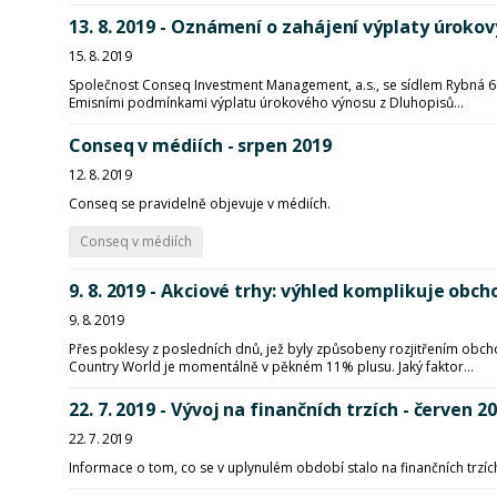
13. 8. 2019 - Oznámení o zahájení výplaty úrok
15. 8. 2019
Společnost Conseq Investment Management, a.s., se sídlem Rybná 6
Emisními podmínkami výplatu úrokového výnosu z Dluhopisů...
Conseq v médiích - srpen 2019
12. 8. 2019
Conseq se pravidelně objevuje v médiích.
Conseq v médiích
9. 8. 2019 - Akciové trhy: výhled komplikuje obch
9. 8. 2019
Přes poklesy z posledních dnů, jež byly způsobeny rozjitřením obchodn
Country World je momentálně v pěkném 11% plusu. Jaký faktor...
22. 7. 2019 - Vývoj na finančních trzích - červen 2
22. 7. 2019
Informace o tom, co se v uplynulém období stalo na finančních trzíc