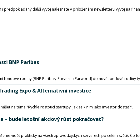
h i předpokládaný další vývoj naleznete v přiloženém newsletteru Vývoj na finan
osti BNP Paribas
vní fondové rodiny (BNP Paribas, Parvest a Parworld) do nové fondové rodiny t
 Trading Expo & Alternativní investice
ášet na téma "Rychle rostoucí startupy: Jak se k nim jako investor dostat?".
la – bude letošní akciový růst pokračovat?
můžeme vidět prakticky na všech zpravodajských serverech po celém světě. Co to