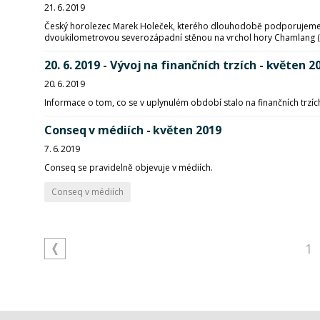
21. 6. 2019
Český horolezec Marek Holeček, kterého dlouhodobě podporujeme, 
dvoukilometrovou severozápadní stěnou na vrchol hory Chamlang (7
20. 6. 2019 - Vývoj na finančních trzích - květen 2
20. 6. 2019
Informace o tom, co se v uplynulém období stalo na finančních trzích
Conseq v médiích - květen 2019
7. 6. 2019
Conseq se pravidelně objevuje v médiích.
Conseq v médiích
1