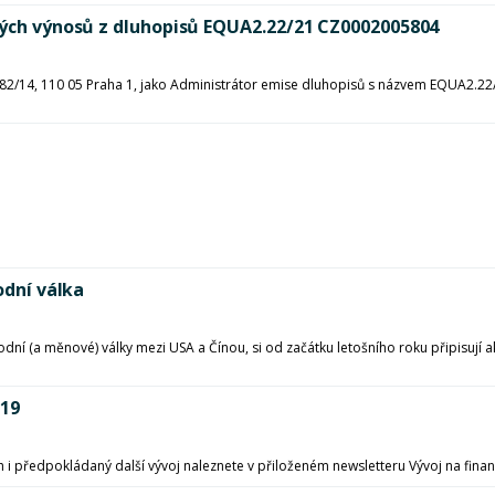
ových výnosů z dluhopisů EQUA2.22/21 CZ0002005804
82/14, 110 05 Praha 1, jako Administrátor emise dluhopisů s názvem EQUA2.22
odní válka
í (a měnové) války mezi USA a Čínou, si od začátku letošního roku připisují akci
019
h i předpokládaný další vývoj naleznete v přiloženém newsletteru Vývoj na finan