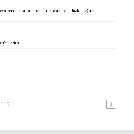
kořenou, horskou stěnu. Tentokrát se jednalo o výstup
ních trzích.
115