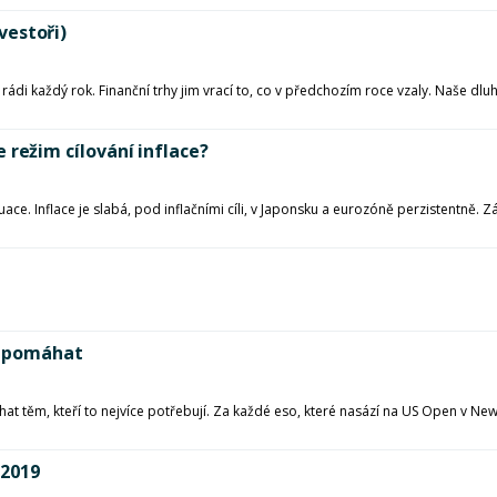
nvestoři)
i rádi každý rok. Finanční trhy jim vrací to, co v předchozím roce vzaly. Naše dl
se režim cílování inflace?
uace. Inflace je slabá, pod inflačními cíli, v Japonsku a eurozóně perzistentně
ět pomáhat
máhat těm, kteří to nejvíce potřebují. Za každé eso, které nasází na US Open v 
 2019