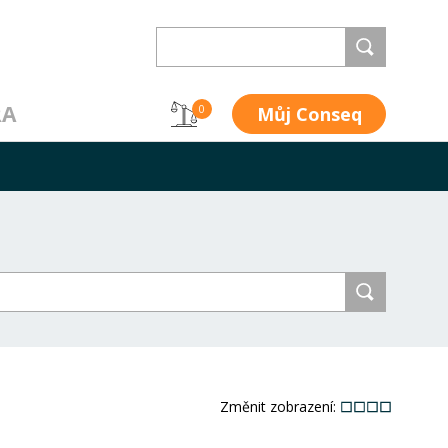
RA
Můj Conseq
0
Změnit zobrazení: