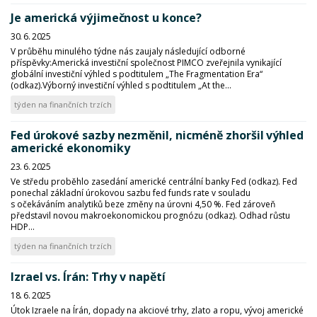
Je americká výjimečnost u konce?
30. 6. 2025
V průběhu minulého týdne nás zaujaly následující odborné
příspěvky:Americká investiční společnost PIMCO zveřejnila vynikající
globální investiční výhled s podtitulem „The Fragmentation Era“
(odkaz).Výborný investiční výhled s podtitulem „At the...
týden na finančních trzích
Fed úrokové sazby nezměnil, nicméně zhoršil výhled
americké ekonomiky
23. 6. 2025
Ve středu proběhlo zasedání americké centrální banky Fed (odkaz). Fed
ponechal základní úrokovou sazbu fed funds rate v souladu
s očekáváním analytiků beze změny na úrovni 4,50 %. Fed zároveň
představil novou makroekonomickou prognózu (odkaz). Odhad růstu
HDP...
týden na finančních trzích
Izrael vs. Írán: Trhy v napětí
18. 6. 2025
Útok Izraele na Írán, dopady na akciové trhy, zlato a ropu, vývoj americké