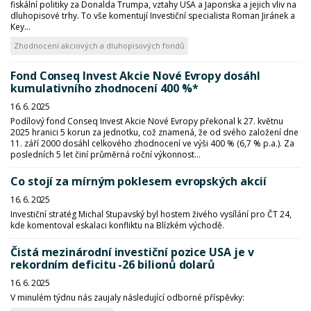
fiskální politiky za Donalda Trumpa, vztahy USA a Japonska a jejich vliv na
dluhopisové trhy. To vše komentují Investiční specialista Roman Jiránek a
Key...
Zhodnocení akciových a dluhopisových fondů
Fond Conseq Invest Akcie Nové Evropy dosáhl
kumulativního zhodnocení 400 %*
16. 6. 2025
Podílový fond Conseq Invest Akcie Nové Evropy překonal k 27. květnu
2025 hranici 5 korun za jednotku, což znamená, že od svého založení dne
11. září 2000 dosáhl celkového zhodnocení ve výši 400 % (6,7 % p.a.). Za
posledních 5 let činí průměrná roční výkonnost...
Co stojí za mírným poklesem evropských akcií
16. 6. 2025
Investiční stratég Michal Stupavský byl hostem živého vysílání pro ČT 24,
kde komentoval eskalaci konfliktu na Blízkém východě.
Čistá mezinárodní investiční pozice USA je v
rekordním deficitu -26 bilionů dolarů
16. 6. 2025
V minulém týdnu nás zaujaly následující odborné příspěvky: