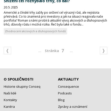
Snížení cel rozhýbalo trhy, co dál?
20. 5. 2025
Americké a čínské trhy zažily po snížení cel výrazný růst, ale nejistota
přetrvává. Co to znamená pro investory a jak na situaci reagovala naše
portfolia? Roman s námi probírá aktuální vývoj akciových a dluhopisových
trhů, důvody růstu i možná rizika. Řeč byla také o fondu...
Zhodnocení akciových a dluhopisových fondů
...
...
7
O SPOLEČNOSTI
AKTUALITY
Historie skupiny Conseq
Consequence
Naši lidé
Podcasts
Kontakty
Blog
Kariéra
Zprávy a oznámení