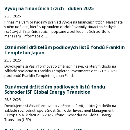
Vývoj na finančních trzích - duben 2025
26. 5. 2025
Přinášíme Vám pravidelný přehled vývoje na finančních trzích. Naleznete
v něm události, které v uplynulém období ovlivnily situaci na českých
i světových finančních trzích, popsané z pohledu našich portfolio
manažerů i informace o ...
Oznámění držitelům podílových listů fondů Franklin
Templeton Japan
25. 5. 2025
Dovolujeme si Vás informovat o změnách názvů, ke kterým došlo na
základě společnosti Franklin Templeton Investments datu 21.5.2025 u
podfondů Franklin Templeton Japan Fund.
Oznámení držitelům podílových listů fondu
Schroder ISF Global Energy Transition
25. 5. 2025
Dovolujeme si Vás informovat o změnách názvů, ke kterým došlo na
základě rozhodnutí společnosti Schroder Investment Management
(Europe) S.A. k datu 21.5.2025 u fondu Schroder ISF Global Energy
Transition (USD).