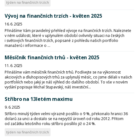
týden na finančních trzích
Vývoj na finančních trzích - květen 2025
16. 6. 2025
Přinášíme Vám pravidelný přehled vývoje na finančních trzích. Naleznete
v něm události, které v uplynulém období ovlivnily situaci na českých
i světových finančních trzích, popsané z pohledu našich portfolio
manažerů i informace o ...
Měsíčník finančních trhů - květen 2025
11. 6. 2025
Přinášíme vám měsíčník finančních trhů. Podívejte se na výkonnost
akciových a dluhopisových trhů za uplynulý měsíc, co jsme dělali v našich
portfoliích nebo jaký je náš výhled do dalšího období. To vše v novém
vydání popisuje Michal Stupavský, náš investiční...
Stříbro na 13letém maximu
9. 6. 2025
Stříbro minulý týden velmi výrazně posílilo o 9 %, překonalo hranici 36
dolarů za unci a dostalo se na nejvyšší úroveň od roku 2012. Přitom
od začátku letošního roku stříbro posílilo již o 24 %.
týden na finančních trzích