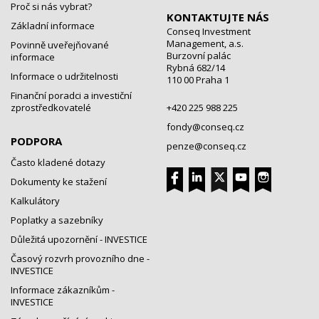
Proč si nás vybrat?
KONTAKTUJTE NÁS
Základní informace
Conseq Investment
Management, a.s.
Povinně uveřejňované
Burzovní palác
informace
Rybná 682/14
Informace o udržitelnosti
110 00 Praha 1
Finanční poradci a investiční
zprostředkovatelé
+420 225 988 225
fondy@conseq.cz
PODPORA
penze@conseq.cz
Často kladené dotazy
Dokumenty ke stažení
Kalkulátory
Poplatky a sazebníky
Důležitá upozornění - INVESTICE
Časový rozvrh provozního dne -
INVESTICE
Informace zákazníkům -
INVESTICE