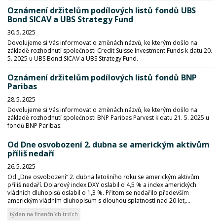
Oznámení držitelům podílových listů fondů UBS
Bond SICAV a UBS Strategy Fund
30. 5. 2025
Dovolujeme si Vás informovat o změnách názvů, ke kterým došlo na
základě rozhodnutí společnosti Credit Suisse Investment Funds k datu 20.
5. 2025 u UBS Bond SICAV a UBS Strategy Fund.
Oznámení držitelům podílových listů fondů BNP
Paribas
28. 5. 2025
Dovolujeme si Vás informovat o změnách názvů, ke kterým došlo na
základě rozhodnutí společnosti BNP Paribas Parvest k datu 21. 5. 2025 u
fondů BNP Paribas.
Od Dne osvobození 2. dubna se americkým aktivům
příliš nedaří
26. 5. 2025
Od „Dne osvobození“ 2. dubna letošního roku se americkým aktivům
příliš nedaří. Dolarový index DXY oslabil o 4,5 % a index amerických
vládních dluhopisů oslabil o 1,3 %. Přitom se nedařilo především
americkým vládním dluhopisům s dlouhou splatností nad 20 let,...
týden na finančních trzích