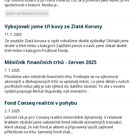
čtyř bilionů dolarů (čtyři tisíce miliard), což se jí povedlo jako vůbec první
společnosti v historii. Nvidia je...
týden na finančních trzích
Vybojovali jsme tři kovy ze Zlaté Koruny
11. 7. 2025
Ze soutěže Zlatá koruna si opět odnášíme skvělé výsledky! Obhájili jsme
druhé a třetí místo v kategorii Zajištění penze a navíc jsme získali skvělé
třetí místo v kategorii Podílové fondy.
Měsíčník finančních trhů - červen 2025
7. 7. 2025
Přinášíme vám měsíčník finančních trhů. Podívejte se na výkonnost
akciových a dluhopisových trhů za uplynulý měsíc, co jsme dělali v našich
portfoliích nebo jaký je náš výhled do dalšího období. To vše v novém
vydání popisuje Michal Stupavský, náš investiční...
Fond Conseq realitní v pohybu
2. 7. 2025
Letošní rok je pro Conseq realitní mimořádně dynamický. V relativně
krátkém období jsme uskutečnili hned několik významných transakcí,
které ukazují, že náš fond je aktivní a připravený využít zajímavé
příležitosti na trhu. Samotný fond však...