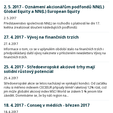
2. 5. 2017 - Oznámení akcionářům podfondů NN(L)
Global Equity a NN(L) European Equity
2. 5. 2017
Představenstvo společnosti NN(L) se rozhodlo s platností ke dni 17.
května zrealizovat sloučení následujících podfondů:
27. 4. 2017 - Vývoj na finančních trzích
27. 4. 2017
Informace o tom, co se v uplynulém období stalo na finančních trzích i
předpokládaný další vývoj naleznete v přiloženém newsletteru Vývoj na
finančních trzích.
25. 4. 2017 - Středoevropské akciové trhy mají
solidní růstový potenciál
25. 4. 2017
Středoevropské akcie se letos nacházejí ve vynikající kondici. Od začátku
roku si měřeno indexem CECEEUR připsaly téměř raketový 12% růst, což
jim může globální akciový index MSCI World se ziskem 5 % jenom tiše
závidět. Domníváme se, že by náš region na...
18. 4. 2017 - Conseq v médiích - březen 2017
18. 4. 2017