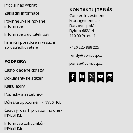
Proč si nás vybrat?
KONTAKTUJTE NÁS
Základní informace
Conseq Investment
Management, a.s.
Povinně uveřejňované
Burzovní palác
informace
Rybná 682/14
Informace o udržitelnosti
110 00 Praha 1
Finanční poradci a investiční
zprostředkovatelé
+420 225 988 225
fondy@conseq.cz
PODPORA
penze@conseq.cz
Často kladené dotazy
Dokumenty ke stažení
Kalkulátory
Poplatky a sazebníky
Důležitá upozornění - INVESTICE
Časový rozvrh provozního dne -
INVESTICE
Informace zákazníkům -
INVESTICE