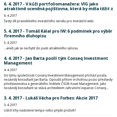
6. 4. 2017 - V kůži portfoliomanažera: VIG jako
atraktivně oceněná pojišťovna, která by měla těžit z
6. 4. 2017
Šestý díl pravidelného investičního seriálu pro Investiční web.
5. 4. 2017 - Tomáš Kálal pro IW: 6 podmínek pro výběr
firemního dluhopisu
5. 4. 2017
...aneb jak se nechytit do pasti atraktivního výnosu
4. 4. 2017 - Jan Barta posílí tým Conseq Investment
Management
4. 4. 2017
Do týmu společnosti Conseq Investment Management přichází posila,
nezávislý konzultant Jan Barta. Opouští přitom vrcholnou pozici předsedy
představenstva a generálního ředitele ČSOB Asset Management. Jako
nezávislý konzultant se stává architektem zahraniční expanze Conseq...
3. 4. 2017 - Lukáš Vácha pro Forbes: Akcie 2017
3. 4. 2017
Udrží trhy nastolené tempo nebo přijde průšvih?