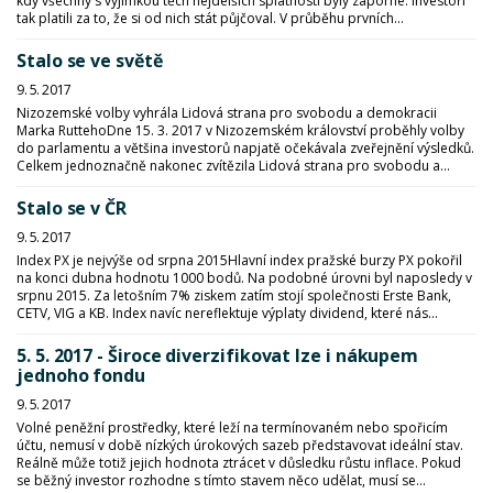
kdy všechny s výjimkou těch nejdelších splatností byly záporné. Investoři
tak platili za to, že si od nich stát půjčoval. V průběhu prvních...
Stalo se ve světě
9. 5. 2017
Nizozemské volby vyhrála Lidová strana pro svobodu a demokracii
Marka RuttehoDne 15. 3. 2017 v Nizozemském království proběhly volby
do parlamentu a většina investorů napjatě očekávala zveřejnění výsledků.
Celkem jednoznačně nakonec zvítězila Lidová strana pro svobodu a...
Stalo se v ČR
9. 5. 2017
Index PX je nejvýše od srpna 2015Hlavní index pražské burzy PX pokořil
na konci dubna hodnotu 1000 bodů. Na podobné úrovni byl naposledy v
srpnu 2015. Za letošním 7% ziskem zatím stojí společnosti Erste Bank,
CETV, VIG a KB. Index navíc nereflektuje výplaty dividend, které nás...
5. 5. 2017 - Široce diverzifikovat lze i nákupem
jednoho fondu
9. 5. 2017
Volné peněžní prostředky, které leží na termínovaném nebo spořicím
účtu, nemusí v době nízkých úrokových sazeb představovat ideální stav.
Reálně může totiž jejich hodnota ztrácet v důsledku růstu inflace. Pokud
se běžný investor rozhodne s tímto stavem něco udělat, musí se...