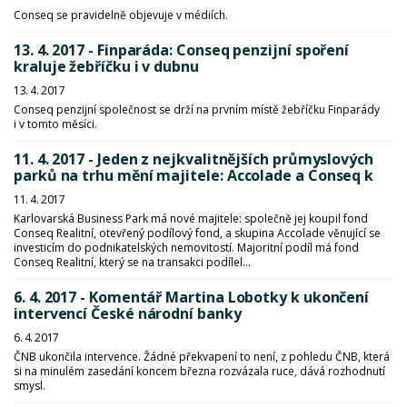
Conseq se pravidelně objevuje v médiích.
13. 4. 2017 - Finparáda: Conseq penzijní spoření
kraluje žebříčku i v dubnu
13. 4. 2017
Conseq penzijní společnost se drží na prvním místě žebříčku Finparády
i v tomto měsíci.
11. 4. 2017 - Jeden z nejkvalitnějších průmyslových
parků na trhu mění majitele: Accolade a Conseq k
11. 4. 2017
Karlovarská Business Park má nové majitele: společně jej koupil fond
Conseq Realitní, otevřený podílový fond, a skupina Accolade věnující se
investicím do podnikatelských nemovitostí. Majoritní podíl má fond
Conseq Realitní, který se na transakci podílel...
6. 4. 2017 - Komentář Martina Lobotky k ukončení
intervencí České národní banky
6. 4. 2017
ČNB ukončila intervence. Žádné překvapení to není, z pohledu ČNB, která
si na minulém zasedání koncem března rozvázala ruce, dává rozhodnutí
smysl.