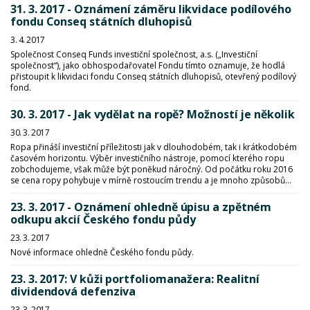
31. 3. 2017 - Oznámení záměru likvidace podílového
fondu Conseq státních dluhopisů
3. 4. 2017
Společnost Conseq Funds investiční společnost, a.s. („Investiční
společnost“), jako obhospodařovatel Fondu tímto oznamuje, že hodlá
přistoupit k likvidaci fondu Conseq státních dluhopisů, otevřený podílový
fond.
30. 3. 2017 - Jak vydělat na ropě? Možností je několik
30. 3. 2017
Ropa přináší investiční příležitosti jak v dlouhodobém, tak i krátkodobém
časovém horizontu. Výběr investičního nástroje, pomocí kterého ropu
zobchodujeme, však může být poněkud náročný. Od počátku roku 2016
se cena ropy pohybuje v mírně rostoucím trendu a je mnoho způsobů...
23. 3. 2017 - Oznámení ohledně úpisu a zpětném
odkupu akcií Českého fondu půdy
23. 3. 2017
Nové informace ohledně Českého fondu půdy.
23. 3. 2017: V kůži portfoliomanažera: Realitní
dividendová defenziva
23. 3. 2017