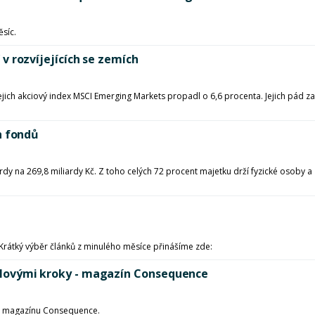
ěsíc.
í v rozvíjejících se zemích
e jejich akciový index MSCI Emerging Markets propadl o 6,6 procenta. Jejich pád 
ch fondů
rdy na 269,8 miliardy Kč. Z toho celých 72 procent majetku drží fyzické osoby 
Krátký výběr článků z minulého měsíce přinášíme zde:
 mílovými kroky - magazín Consequence
eho magazínu Consequence.