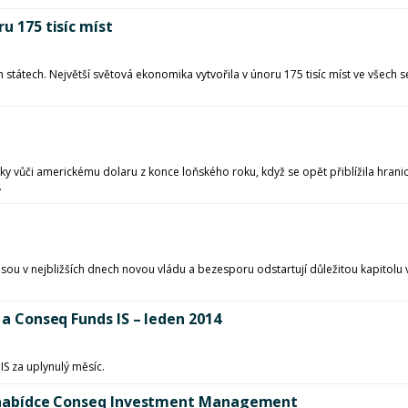
u 175 tisíc míst
h státech. Největší světová ekonomika vytvořila v únoru 175 tisíc míst ve všech s
y vůči americkému dolaru z konce loňského roku, když se opět přiblížila hrani
.
esou v nejbližších dnech novou vládu a bezesporu odstartují důležitou kapitolu 
 a Conseq Funds IS – leden 2014
S za uplynulý měsíc.
 v nabídce Conseq Investment Management