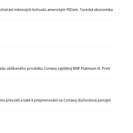
aků přivírání měnových kohoutů americkým FEDem. Turecká ekonomika
u oblíbeného produktu Conseq zajištěný BNP Platinium III. První
kému převzetí a také k přejmenování na Conseq důchodová penzijní