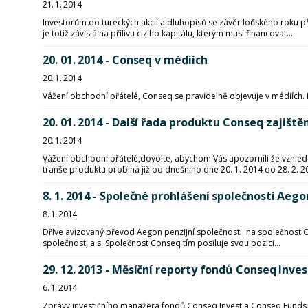
21. 1. 2014
Investorům do tureckých akcií a dluhopisů se závěr loňského roku 
je totiž závislá na přílivu cizího kapitálu, kterým musí financovat...
20. 01. 2014 - Conseq v médiích
20. 1. 2014
Vážení obchodní přátelé, Conseq se pravidelně objevuje v médiích.
20. 01. 2014 - Další řada produktu Conseq zajiště
20. 1. 2014
Vážení obchodní přátelé,dovolte, abychom Vás upozornili že vzhled
tranše produktu probíhá již od dnešního dne 20. 1. 2014 do 28. 2. 20
8. 1. 2014 - Společné prohlášení společností Ae
8. 1. 2014
Dříve avizovaný převod Aegon penzijní společnosti na společnost C
společnost, a.s. Společnost Conseq tím posiluje svou pozici...
29. 12. 2013 - Měsíční reporty fondů Conseq Inves
6. 1. 2014
Zprávy investičního manažera fondů Conseq Invest a Conseq Funds I