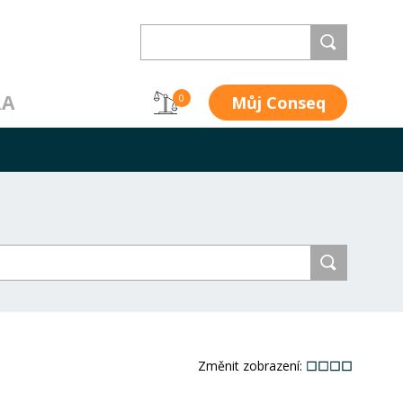
RA
Můj Conseq
0
Změnit zobrazení: