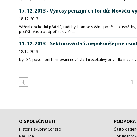
17. 12. 2013 - Výnosy penzijních fondů: Nováčci vy
18. 12. 2013
Vážení obchodní přátelé, rádi bychom se s Vámi podělili o úspěchy, 
potěší i Vás a podpoří tak vaše...
11. 12. 2013 - Sektorová daň: nepokoušejme osu
18. 12. 2013
Nynější povolební formování nové vládní exekutivy přivedlo mezi uv
1
O SPOLEČNOSTI
PODPORA
Historie skupiny Conseq
Často kladen
Naši lidé
Dokumenty ke