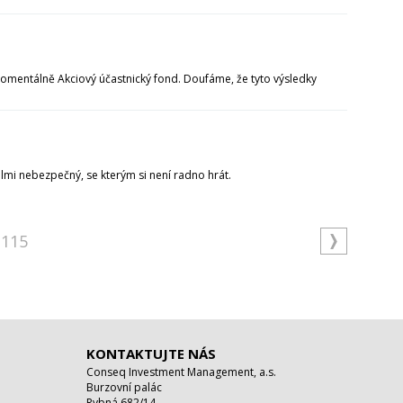
 momentálně Akciový účastnický fond. Doufáme, že tyto výsledky
lmi nebezpečný, se kterým si není radno hrát.
115
KONTAKTUJTE NÁS
Conseq Investment Management, a.s.
Burzovní palác
Rybná 682/14