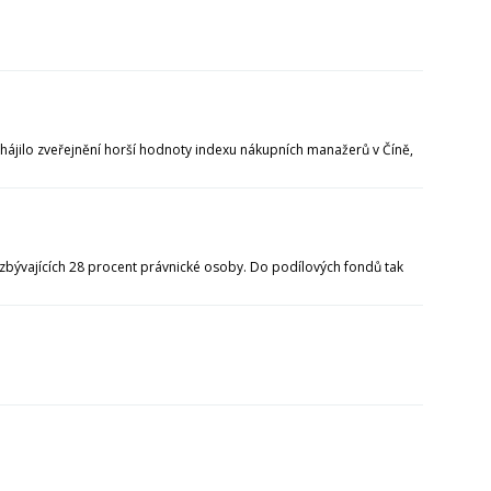
zahájilo zveřejnění horší hodnoty indexu nákupních manažerů v Číně,
a zbývajících 28 procent právnické osoby. Do podílových fondů tak