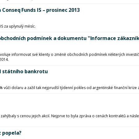
a Conseq Funds IS – prosinec 2013
S za uplynulý měsíc.
ní obchodních podmínek a dokumentu "Informace zákazní
voluje informovat své klienty o změně obchodních podmínek některých investič
 2014.
od státního bankrotu
% vůči dolaru a zažil tak nejprudší týdenní pokles od argentinské finanční krize
ahýbaly s cenou jejich akcií. Nejprve to byla zpráva o cenách kontraktů a nás
z popela?