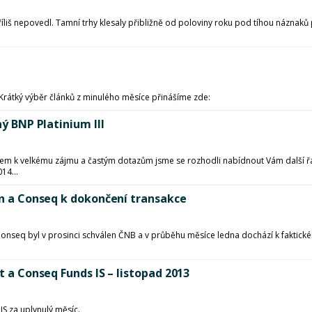
příliš nepovedl. Tamní trhy klesaly přibližně od poloviny roku pod tíhou názn
 Krátký výběr článků z minulého měsíce přinášíme zde:
ný BNP Platinium III
em k velkému zájmu a častým dotazům jsme se rozhodli nabídnout Vám další řad
14...
gon a Conseq k dokončení transakce
onseq byl v prosinci schválen ČNB a v průběhu měsíce ledna dochází k faktic
t a Conseq Funds IS – listopad 2013
S za uplynulý měsíc.