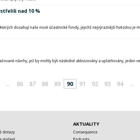
střelili nad 10 %
kterých dosahují naše nové účastnické fondy, jejichž nejvýraznější hvězdou je
d
ažované návrhy, jež by mohly být následně aktivizovány a uplatňovány, jeden ve
...
...
86
87
88
89
90
91
92
93
94
AKTUALITY
é dotazy
Consequence
 stažení
Podcasts