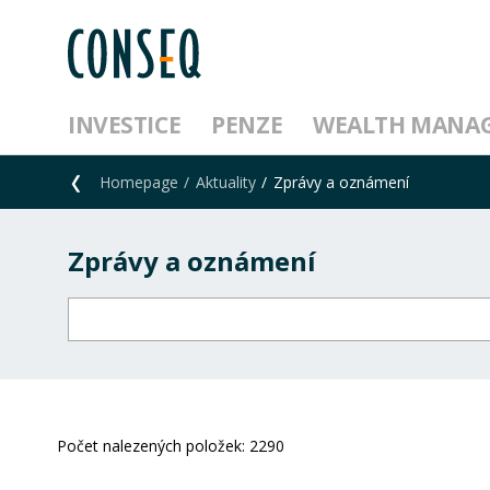
INVESTICE
PENZE
WEALTH MANA
Homepage
Aktuality
Zprávy a oznámení
Zprávy a oznámení
Počet nalezených položek:
2290