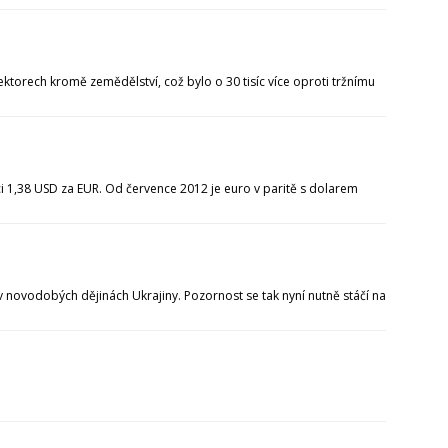
ektorech kromě zemědělství, což bylo o 30 tisíc více oproti tržnímu
ci 1,38 USD za EUR. Od července 2012 je euro v paritě s dolarem
v novodobých dějinách Ukrajiny. Pozornost se tak nyní nutně stáčí na