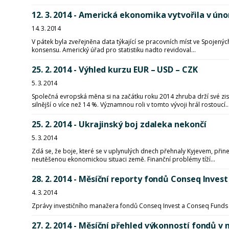
12. 3. 2014 - Americká ekonomika vytvořila v únor
14. 3. 2014
V pátek byla zveřejněna data týkající se pracovních míst ve Spojenýc
konsensu. Americký úřad pro statistiku nadto revidoval...
25. 2. 2014 - Výhled kurzu EUR – USD – CZK
5. 3. 2014
Společná evropská měna si na začátku roku 2014 zhruba drží své zisk
silnější o více než 14 %. Významnou roli v tomto vývoji hrál rostoucí..
25. 2. 2014 - Ukrajinský boj zdaleka nekončí
5. 3. 2014
Zdá se, že boje, které se v uplynulých dnech přehnaly Kyjevem, přin
neutěšenou ekonomickou situaci země. Finanční problémy tíží...
28. 2. 2014 - Měsíční reporty fondů Conseq Invest
4. 3. 2014
Zprávy investičního manažera fondů Conseq Invest a Conseq Funds I
27. 2. 2014 - Měsíční přehled výkonností fondů