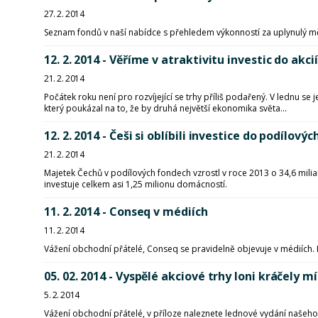
27. 2. 2014
Seznam fondů v naší nabídce s přehledem výkonností za uplynulý m
12. 2. 2014 - Věříme v atraktivitu investic do akci
21. 2. 2014
Počátek roku není pro rozvíjející se trhy příliš podařený. V lednu s
který poukázal na to, že by druhá největší ekonomika světa...
12. 2. 2014 - Češi si oblíbili investice do podílový
21. 2. 2014
Majetek Čechů v podílových fondech vzrostl v roce 2013 o 34,6 milia
investuje celkem asi 1,25 milionu domácností.
11. 2. 2014 - Conseq v médiích
11. 2. 2014
Vážení obchodní přátelé, Conseq se pravidelně objevuje v médiích. 
05. 02. 2014 - Vyspělé akciové trhy loni kráčely
5. 2. 2014
Vážení obchodní přátelé, v příloze naleznete lednové vydání naš