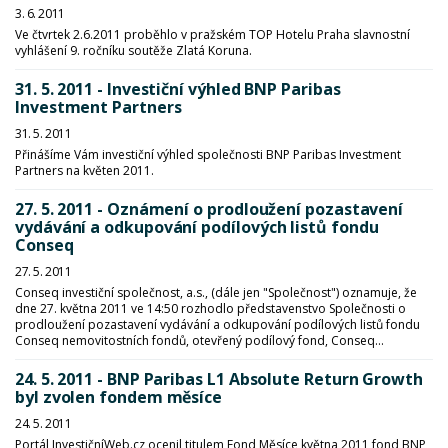
3. 6. 2011
Ve čtvrtek 2.6.2011 proběhlo v pražském TOP Hotelu Praha slavnostní
vyhlášení 9. ročníku soutěže Zlatá Koruna.
31. 5. 2011 - Investiční výhled BNP Paribas
Investment Partners
31. 5. 2011
Přinášíme Vám investiční výhled společnosti BNP Paribas Investment
Partners na květen 2011.
27. 5. 2011 - Oznámení o prodloužení pozastavení
vydávání a odkupování podílových listů fondu
Conseq
27. 5. 2011
Conseq investiční společnost, a.s., (dále jen "Společnost") oznamuje, že
dne 27. května 2011 ve 14:50 rozhodlo představenstvo Společnosti o
prodloužení pozastavení vydávání a odkupování podílových listů fondu
Conseq nemovitostních fondů, otevřený podílový fond, Conseq...
24. 5. 2011 - BNP Paribas L1 Absolute Return Growth
byl zvolen fondem měsíce
24. 5. 2011
Portál InvestičníWeb.cz ocenil titulem Fond Měsíce května 2011 fond BNP