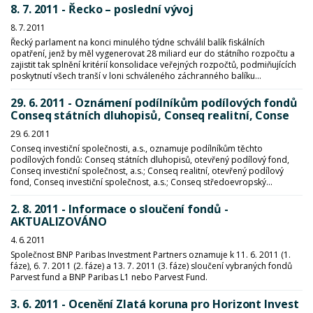
8. 7. 2011 - Řecko – poslední vývoj
8. 7. 2011
Řecký parlament na konci minulého týdne schválil balík fiskálních
opatření, jenž by měl vygenerovat 28 miliard eur do státního rozpočtu a
zajistit tak splnění kritérií konsolidace veřejných rozpočtů, podmiňujících
poskytnutí všech tranší v loni schváleného záchranného balíku...
29. 6. 2011 - Oznámení podílníkům podílových fondů
Conseq státních dluhopisů, Conseq realitní, Conse
29. 6. 2011
Conseq investiční společnosti, a.s., oznamuje podílníkům těchto
podílových fondů: Conseq státních dluhopisů, otevřený podílový fond,
Conseq investiční společnost, a.s.; Conseq realitní, otevřený podílový
fond, Conseq investiční společnost, a.s.; Conseq středoevropský...
2. 8. 2011 - Informace o sloučení fondů -
AKTUALIZOVÁNO
4. 6. 2011
Společnost BNP Paribas Investment Partners oznamuje k 11. 6. 2011 (1.
fáze), 6. 7. 2011 (2. fáze) a 13. 7. 2011 (3. fáze) sloučení vybraných fondů
Parvest fund a BNP Paribas L1 nebo Parvest Fund.
3. 6. 2011 - Ocenění Zlatá koruna pro Horizont Invest