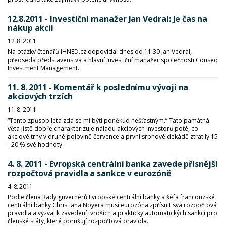
12.8.2011 - Investiční manažer Jan Vedral: Je čas na
nákup akcií
12. 8. 2011
Na otázky čtenářů IHNED.cz odpovídal dnes od 11:30 Jan Vedral,
předseda představenstva a hlavní investiční manažer společnosti Conseq
Investment Management.
11. 8. 2011 - Komentář k poslednímu vývoji na
akciových trzích
11. 8. 2011
“Tento způsob léta zdá se mi býti poněkud nešťastným.” Tato památná
věta jistě dobře charakterizuje náladu akciových investorů poté, co
akciové trhy v druhé polovině července a první srpnové dekádě ztratily 15
- 20 % své hodnoty.
4. 8. 2011 - Evropská centrální banka zavede přísnější
rozpočtová pravidla a sankce v eurozóně
4. 8. 2011
Podle člena Rady guvernérů Evropské centrální banky a šéfa francouzské
centrální banky Christiana Noyera musí eurozóna zpřísnit svá rozpočtová
pravidla a vyzval k zavedení tvrdších a prakticky automatických sankcí pro
členské státy, které porušují rozpočtová pravidla.