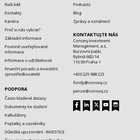
Naši lidé
Podcasts
Kontakty
Blog
Kariéra
Zprávy a oznámení
Proč si nás vybrat?
KONTAKTUJTE NÁS
Základní informace
Conseq Investment
Management, a.s.
Povinně uveřejňované
Burzovní palác
informace
Rybná 682/14
Informace o udržitelnosti
110 00 Praha 1
Finanční poradci a investiční
zprostředkovatelé
+420 225 988 225
fondy@conseq.cz
PODPORA
penze@conseq.cz
Často kladené dotazy
Dokumenty ke stažení
Kalkulátory
Poplatky a sazebníky
Důležitá upozornění - INVESTICE