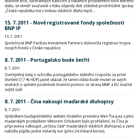
dluhové krizi, záchranných balíčcích a fiskálních problémech toho kterého
státu, se téměř současně v tisku objevily dvě zdánlivě protichůdné zprávy:
„Česká republika má v Indexu vládních dluhů lepší...
15. 7. 2011 - Nově registrované fondy společnosti
BNP IP
15. 7. 2011
Společnost BNP Paribas Investment Partners dokončila registraci trojice
nových fondů v České republice.
8. 7. 2011 - Portugalsko bude šetřit
8. 7. 2011
Zveřejněný údaj o schodku portugalského státního rozpočtu za první
čtvrtletí (7,7 % HDP) jasně ukázal, že tamní vláda bude muset ve svých
snahách o splnění podmínek finanční pomoci ze strany MMF a EU značně
zvýšit úsilí.
8. 7. 2011 - Čína nakoupí maďarské dluhopisy
8. 7. 2011
Výsledkem budapešťského setkání čínského premiéra Wen Ťia-paa s jeho
maďarským protějškem Viktorem Orbánem bylo prohlášení, že Čína je
připravena odkoupit „určitou část“ maďarských vládních dluhopisů a zemi
nabídla půjčku jedné miliardy eur (přes 24 miliard korun).