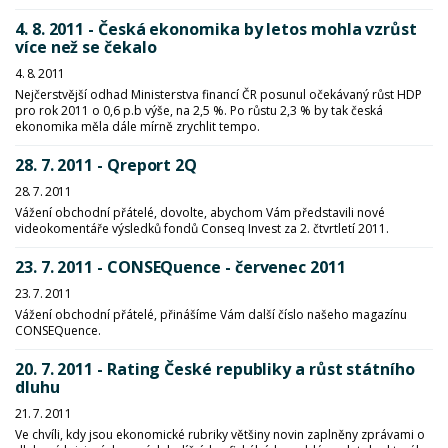
4. 8. 2011 - Česká ekonomika by letos mohla vzrůst
více než se čekalo
4. 8. 2011
Nejčerstvější odhad Ministerstva financí ČR posunul očekávaný růst HDP
pro rok 2011 o 0,6 p.b výše, na 2,5 %. Po růstu 2,3 % by tak česká
ekonomika měla dále mírně zrychlit tempo.
28. 7. 2011 - Qreport 2Q
28. 7. 2011
Vážení obchodní přátelé, dovolte, abychom Vám představili nové
videokomentáře výsledků fondů Conseq Invest za 2. čtvrtletí 2011.
23. 7. 2011 - CONSEQuence - červenec 2011
23. 7. 2011
Vážení obchodní přátelé, přinášíme Vám další číslo našeho magazínu
CONSEQuence.
20. 7. 2011 - Rating České republiky a růst státního
dluhu
21. 7. 2011
Ve chvíli, kdy jsou ekonomické rubriky většiny novin zaplněny zprávami o