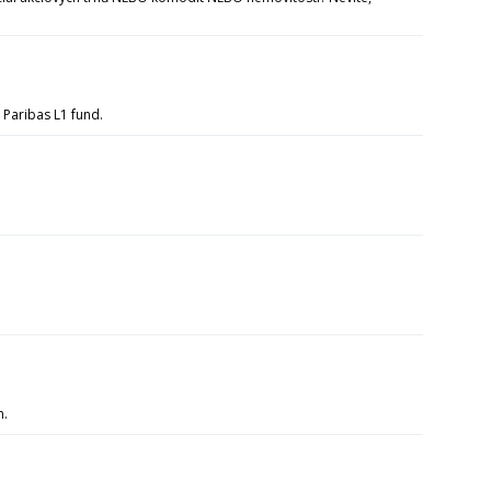
 Paribas L1 fund.
m.