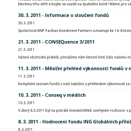
kterému trhu věřit a bojíte se vsadit na špatného koně? Máme pro vás
30. 3. 2011 - Informace o sloučení fondů
30. 3. 2011
Společnost BNP Paribas Investment Partners oznamuje ke 14. březn
21. 3. 2011 - CONSEQuence 3/2011
21. 3. 2011
Vážení obchodní přátelé, přinášíme Vám letošní třetí číslo našeh
11. 3. 2011 - Měsíční přehled výkonností fondů
11. 3. 2011
Kompletní seznam fondů v naší nabídce s přehledem výkonností za 
10. 3. 2011 - Conseq v médiích
10. 3. 2011
V úterý 8.3.2011 byl na potrále InvestičníWeb zveřejněn rozhovor
8. 3. 2011 - Hodnocení fondu ING Globálních příle
8. 3. 2011