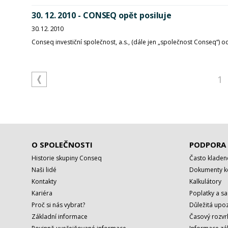
30. 12. 2010 - CONSEQ opět posiluje
30. 12. 2010
Conseq investiční společnost, a.s., (dále jen „společnost Conseq“
1
O SPOLEČNOSTI
PODPORA
Historie skupiny Conseq
Často kladen
Naši lidé
Dokumenty ke
Kontakty
Kalkulátory
Kariéra
Poplatky a s
Proč si nás vybrat?
Důležitá upoz
Základní informace
Časový rozvr