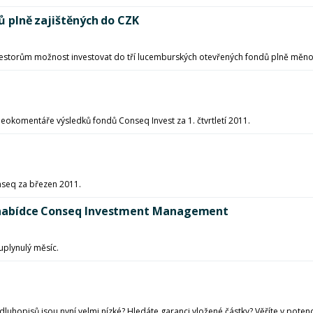
dů plně zajištěných do CZK
vestorům možnost investovat do tří lucemburských otevřených fondů plně měno
eokomentáře výsledků fondů Conseq Invest za 1. čtvrtletí 2011.
nseq za březen 2011.
 v nabídce Conseq Investment Management
uplynulý měsíc.
dluhopisů jsou nyní velmi nízké? Hledáte garanci vložené částky? Věříte v pote