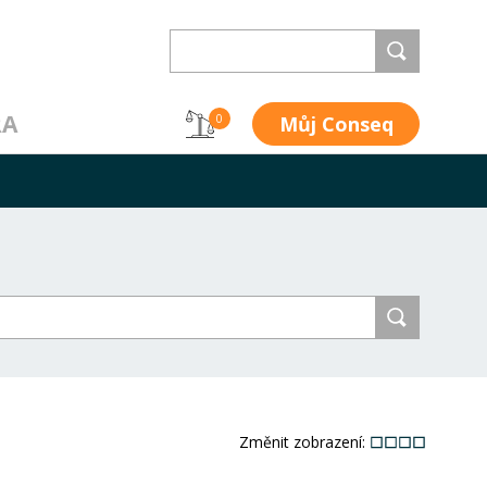
RA
Můj Conseq
0
Změnit zobrazení: