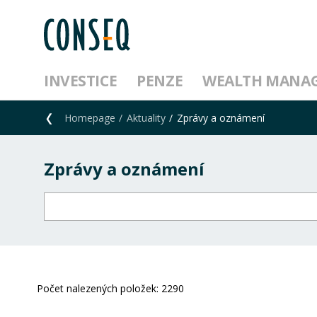
INVESTICE
PENZE
WEALTH MANA
Homepage
Aktuality
Zprávy a oznámení
Zprávy a oznámení
Počet nalezených položek:
2290