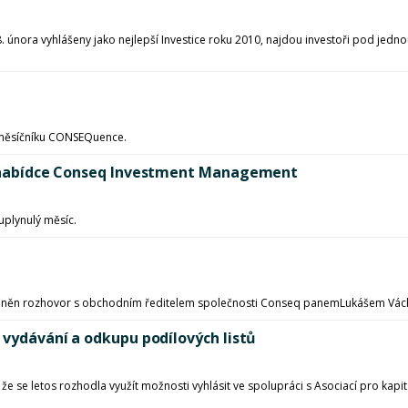
. února vyhlášeny jako nejlepší Investice roku 2010, najdou investoři pod jedn
ho měsíčníku CONSEQuence.
 v nabídce Conseq Investment Management
uplynulý měsíc.
veřejněn rozhovor s obchodním ředitelem společnosti Conseq panemLukášem Vá
 vydávání a odkupu podílových listů
, že se letos rozhodla využít možnosti vyhlásit ve spolupráci s Asociací pro ka