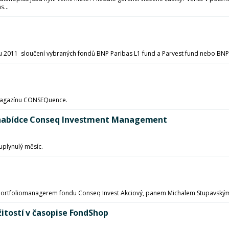
...
u 2011 sloučení vybraných fondů BNP Paribas L1 fund a Parvest fund nebo BNP
o magazínu CONSEQuence.
 v nabídce Conseq Investment Management
uplynulý měsíc.
 s portfoliomanagerem fondu Conseq Invest Akciový, panem Michalem Stupavský
žitostí v časopise FondShop