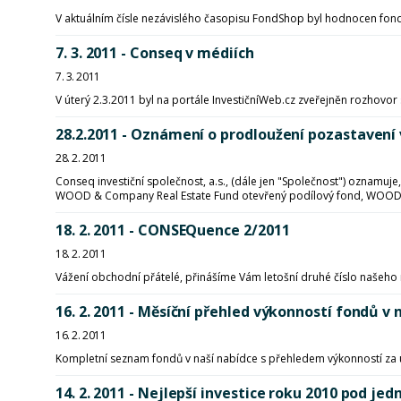
V aktuálním čísle nezávislého časopisu FondShop byl hodnocen fond 
7. 3. 2011 - Conseq v médiích
7. 3. 2011
V úterý 2.3.2011 byl na portále InvestičníWeb.cz zveřejněn rozho
28.2.2011 - Oznámení o prodloužení pozastavení
28. 2. 2011
Conseq investiční společnost, a.s., (dále jen "Společnost") oznamu
WOOD & Company Real Estate Fund otevřený podílový fond, WOOD
18. 2. 2011 - CONSEQuence 2/2011
18. 2. 2011
Vážení obchodní přátelé, přinášíme Vám letošní druhé číslo našeh
16. 2. 2011 - Měsíční přehled výkonností fondů
16. 2. 2011
Kompletní seznam fondů v naší nabídce s přehledem výkonností za 
14. 2. 2011 - Nejlepší investice roku 2010 pod je