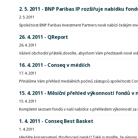
2. 5. 2011 - BNP Paribas IP rozšiřuje nabídku fon
2. 5. 2011
Společnost BNP Paribas Investment Partners nově nabízí českým in
26. 4. 2011 - QReport
26. 4. 2011
Vážení obchodní přátelé,dovolte, abychom Vám představili nové vid
16. 4. 2011 - Conseq v médiích
17. 4. 2011
Přinášíme Vám přehled mediálních počinů zástupců společnosti Co
15. 4. 2011 - Měsíční přehled výkonností fondů
15. 4. 2011
Kompletní seznam fondů v naší nabídce s přehledem výkonností za 
1. 4. 2011 - Conseq Best Basket
1. 4. 2011
Hledáte konzervativní zhodnocení peněz? Také si myslíte, že výnosy 