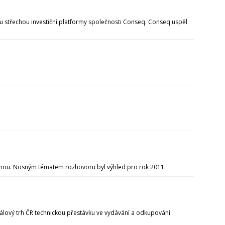
ou střechou investiční platformy společnosti Conseq. Conseq uspěl
chou. Nosným tématem rozhovoru byl výhled pro rok 2011.
pitálový trh ČR technickou přestávku ve vydávání a odkupování