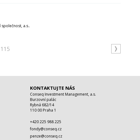
 společnost, a.s..
115
KONTAKTUJTE NÁS
Conseq Investment Management, a.s.
Burzovní palác
Rybná 682/14
110 00 Praha 1
+420 225 988 225
fondy@conseq.cz
penze@conseq.cz