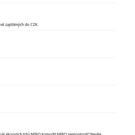
vě zajištěných do CZK.
nciál akciových trhů NEBO komodit NEBO nemovitostí? Nevíte,