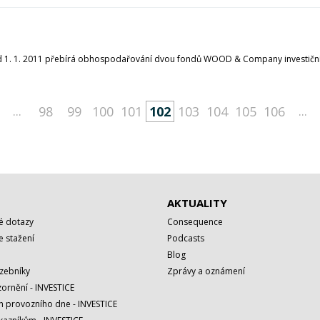
) od 1. 1. 2011 přebírá obhospodařování dvou fondů WOOD & Company investiční
...
...
98
99
100
101
102
103
104
105
106
AKTUALITY
é dotazy
Consequence
 stažení
Podcasts
Blog
azebníky
Zprávy a oznámení
ornění - INVESTICE
h provozního dne - INVESTICE