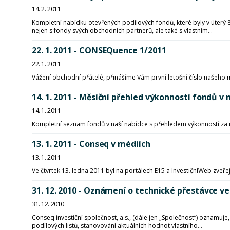
14. 2. 2011
Kompletní nabídku otevřených podílových fondů, které byly v úterý 8
nejen s fondy svých obchodních partnerů, ale také s vlastním...
22. 1. 2011 - CONSEQuence 1/2011
22. 1. 2011
Vážení obchodní přátelé, přinášíme Vám první letošní číslo naše
14. 1. 2011 - Měsíční přehled výkonností fondů
14. 1. 2011
Kompletní seznam fondů v naší nabídce s přehledem výkonností za 
13. 1. 2011 - Conseq v médiích
13. 1. 2011
Ve čtvrtek 13. ledna 2011 byl na portálech E15 a InvestičníWeb z
31. 12. 2010 - Oznámení o technické přestávce ve
31. 12. 2010
Conseq investiční společnost, a.s., (dále jen „Společnost“) oznamuje
podílových listů, stanovování aktuálních hodnot vlastního...