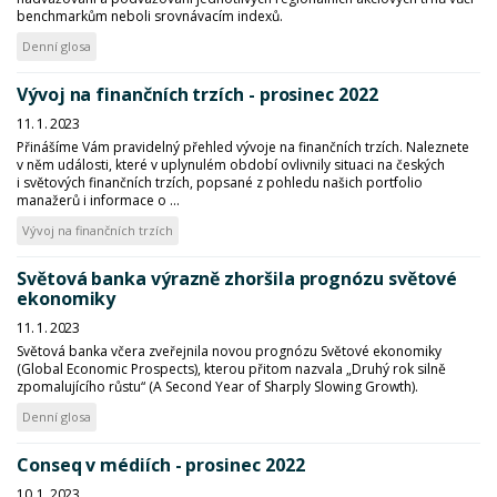
benchmarkům neboli srovnávacím indexů.
Denní glosa
Vývoj na finančních trzích - prosinec 2022
11. 1. 2023
Přinášíme Vám pravidelný přehled vývoje na finančních trzích. Naleznete
v něm události, které v uplynulém období ovlivnily situaci na českých
i světových finančních trzích, popsané z pohledu našich portfolio
manažerů i informace o ...
Vývoj na finančních trzích
Světová banka výrazně zhoršila prognózu světové
ekonomiky
11. 1. 2023
Světová banka včera zveřejnila novou prognózu Světové ekonomiky
(Global Economic Prospects), kterou přitom nazvala „Druhý rok silně
zpomalujícího růstu“ (A Second Year of Sharply Slowing Growth).
Denní glosa
Conseq v médiích - prosinec 2022
10. 1. 2023