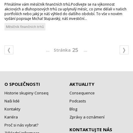
Přinášíme vám měsíčník finančních trhů.Podívejte se na výkonnost
akciových a dluhopisových trhů za uplynulý měsíc, co jsme dělali v našich
portfoliích nebo jaký je náš výhled do dalšího období. To vše v novém
vydání popisuje Michal Stupavský, náš investiční...
Měsíčník finančních trhů
...
...
25
O SPOLEČNOSTI
AKTUALITY
Historie skupiny Conseq
Consequence
Naši lidé
Podcasts
Kontakty
Blog
Kariéra
Zprávy a oznámení
Proč si nás vybrat?
KONTAKTUJTE NÁS