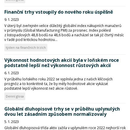
Finanční trhy vstoupily do nového roku úspěšně
9. 1. 2023
V úterý byl zveřejněn velice důležitý globální index nákupních manažerů
v průmyslu (Global Manufacturing PMI) za prosinec. Index poklesl
z listopadových 48,8 bodů na 48,6 bodů a nacházel se tak již čtvrtý měsíc
v řadě pod kritickou hodnotou...
týden na finančních trzích
Výkonnost hodnotových akcií byla v loňském roce
podstatně lepší než výkonnost růstových akcií
6. 1. 2023
V průběhu loňského roku 2022 se vyplnila jedna z našich klíčových
prognóz a to konkrétně ta, že by měly hodnotové akcie vykázat
podstatně lepší výkonnost než akcie růstové.
Denní glosa
Globální dluhopisové trhy se v průběhu uplynulých
dvou let zásadním způsobem normalizovaly
5. 1. 2023
Globální dluhopisová třída aktiv zažila v uplynulém roce 2022 nejhorší rok