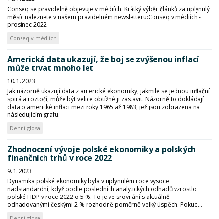
Conseq se pravidelně objevuje v médiích. Krátký výběr článků za uplynulý
měsíc naleznete v našem pravidelném newsletteru:Conseq v médiích -
prosinec 2022
Conseq v médiích
Americká data ukazují, že boj se zvýšenou inflací
může trvat mnoho let
10. 1. 2023
Jak názorně ukazují data z americké ekonomiky, jakmile se jednou inflační
spirála roztočí, může být velice obtížné ji zastavit. Názorně to dokládají
data o americké inflaci mezi roky 1965 až 1983, jež jsou zobrazena na
následujícím grafu.
Denní glosa
Zhodnocení vývoje polské ekonomiky a polských
finančních trhů v roce 2022
9. 1. 2023
Dynamika polské ekonomiky byla v uplynulém roce vysoce
nadstandardní, když podle posledních analytických odhadů vzrostlo
polské HDP v roce 2022 o 5 %. To je ve srovnání s aktuálně
odhadovanými českými 2 % rozhodně poměrně velký úspěch. Pokud...
Denní glosa