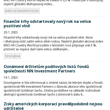
MSCI All Country World nepatrně oslabil o 0,3 %. Pokud jde o dluhopisy,
nejširší globální dluhopisový index...
týden na finančních trzích
Finanční trhy odstartovaly nový rok na velice
pozitivní vlně
20. 1. 2023
Finanční trhy odstartovaly nový rok na velice pozitivní vlně. Akcie
i dluhopisy totiž zatím velice silně rostou. Nejširší globální akciový index
MSCI All Country World prozatím v letošním roce připisuje zisk 5 %,
přičemž se nejvíce daří námi velice oblíbeným...
Denní glosa
Oznámení držitelům podílových listů fondů
společnosti NN Investment Partners
19. 1. 2023
Dovolujeme si Vás informovat o změně názvů, ke kterým dojde u fondů
společnosti NN Investment Partners z důvodu akvizice této společnosti
společností Goldman Sachs. Změna proběhne na základě rozhodnutí
akvírující společnosti Goldman Sachs s účinností k datu 6...
Zisky amerických korporací pravděpodobně nejsou
udržitelné