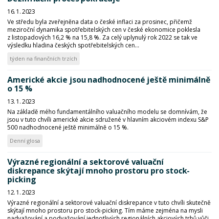
16. 1. 2023
Ve středu byla zveřejněna data o české inflaci za prosinec, přičemž
meziroční dynamika spotřebitelských cen v české ekonomice poklesla
z listopadových 16,2 % na 15,8 %. Za celý uplynulý rok 2022 se tak ve
výsledku hladina českých spotřebitelských cen...
týden na finančních trzích
Americké akcie jsou nadhodnocené ještě minimálně
o 15 %
13. 1. 2023
Na základě mého fundamentálního valuačního modelu se domnívám, že
jsou v tuto chvíli americké akcie sdružené v hlavním akciovém indexu S&P
500 nadhodnocené ještě minimálně o 15 %.
Denní glosa
Výrazné regionální a sektorové valuační
diskrepance skýtají mnoho prostoru pro stock-
picking
12. 1. 2023
Výrazné regionální a sektorové valuační diskrepance v tuto chvíli skutečně
skýtají mnoho prostoru pro stock-picking. Tím máme zejména na mysli
nadvažování a podvažování jednotlivých regionálních akciových trhů vůči