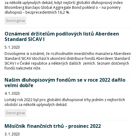
za několik uplynulých dekád, když nejširší globální dluhopisový index
Bloomberg Barclays Global Aggregate Bond poklesl o – na poměry
dluhopisů – bezprecedentních 16,2 %.
Denní glosa
Oznámení držitelům podílových listů Aberdeen
Standard SICAV I
5. 1. 2023
Dovolujeme si oznámit, že rozhodnutím investičního manažera Aberdeen
Standard SICAV Idochází k ukončení distribuce fondů Aberdeen Standard
SICAV I v České republice a některých dalších zemích. Seznam dotčených
fondů naleznete níže.
Našim dluhopisovým fondům se v roce 2022 dařilo
velmi dobře
4. 1. 2023
Loňský rok 2022 byl pro globální dluhopisové trhy jedním z nejhorších
období za několik uplynulých dekád.
Denní glosa
Měsíčník finančních trhů - prosinec 2022
3. 1. 2023