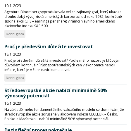
19. 1. 2023
Agentura Bloomberg vyprodukovala velice zajímavý graf, který ukazuje
dlouhodobý vývoj zisků amerických korporací od roku 1985, konkrétně
zisk na akcii (EPS – earnings per share) v rámci hlavního amerického
akciového indexu S&P 500.
Denní glosa
Proč je především důležité investovat
18. 1. 2023
Proč je především důležité investovat? Podle mého názoru je klíčovým
důvodem kontinuální růst spotřebitelských cen v ekonomice neboli
inflace, která je v čase navíc kumulativní.
Denní glosa
Středoevropské akcie nabízí minimálně 50%
výnosový potenciál
16. 1. 2023
Na základě mého fundamentálního valuačního modelu se domnívám, že
středoevropské akcie sdružené v akciovém indexu CECEEUR – Česko,
Polsko a Maďarsko – nabízí minimálně 50% výnosový potenciál.
Dezinflační proces pokračuje