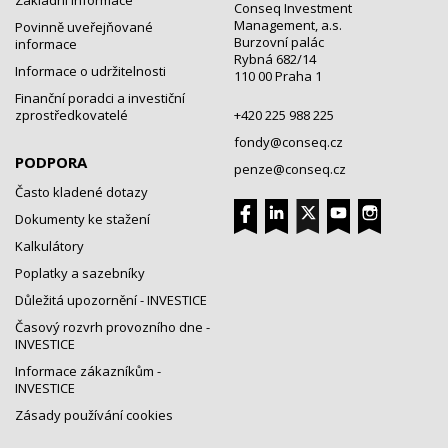
Základní informace
Conseq Investment
Management, a.s.
Povinně uveřejňované
Burzovní palác
informace
Rybná 682/14
Informace o udržitelnosti
110 00 Praha 1
Finanční poradci a investiční
zprostředkovatelé
+420 225 988 225
fondy@conseq.cz
PODPORA
penze@conseq.cz
Často kladené dotazy
Dokumenty ke stažení
Kalkulátory
Poplatky a sazebníky
Důležitá upozornění - INVESTICE
Časový rozvrh provozního dne -
INVESTICE
Informace zákazníkům -
INVESTICE
Zásady používání cookies