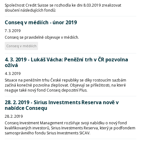
Společnost Credit Suisse se rozhodla ke dni 8.03.2019 zrealizovat
sloučení následujících fondů:
Conseq v médiích - únor 2019
7. 3. 2019
Conseq se pravidelně objevuje v médiích.
Conseq v médiích
4. 3. 2019 - Lukáš Vácha: Peněžní trh v ČR pozvolna
ožívá
4. 3. 2019
Situace na peněžním trhu České republiky se díky rostoucím sazbám
začíná konečně pozvolna zlepšovat. Objevují se příležitosti, na které
reaguje také nový fond Conseq depozitní Plus.
28. 2. 2019 - Sirius Investments Reserva nově v
nabídce Consequ
28. 2. 2019
Conseq Investment Management rozšiřuje svoji nabídku o nový fond
kvalifikovaných investorů, Sirius Investments Reserva, který je podfondem
samosprávného fondu Sirius Investments SICAV.