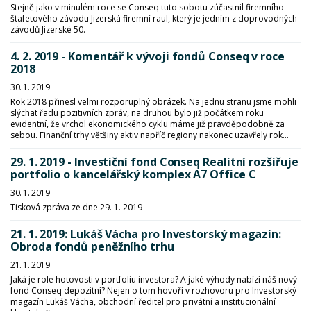
Stejně jako v minulém roce se Conseq tuto sobotu zúčastnil firemního
štafetového závodu Jizerská firemní raul, který je jedním z doprovodných
závodů Jizerské 50.
4. 2. 2019 - Komentář k vývoji fondů Conseq v roce
2018
30. 1. 2019
Rok 2018 přinesl velmi rozporuplný obrázek. Na jednu stranu jsme mohli
slýchat řadu pozitivních zpráv, na druhou bylo již počátkem roku
evidentní, že vrchol ekonomického cyklu máme již pravděpodobně za
sebou. Finanční trhy většiny aktiv napříč regiony nakonec uzavřely rok...
29. 1. 2019 - Investiční fond Conseq Realitní rozšiřuje
portfolio o kancelářský komplex A7 Office C
30. 1. 2019
Tisková zpráva ze dne 29. 1. 2019
21. 1. 2019: Lukáš Vácha pro Investorský magazín:
Obroda fondů peněžního trhu
21. 1. 2019
Jaká je role hotovosti v portfoliu investora? A jaké výhody nabízí náš nový
fond Conseq depozitní? Nejen o tom hovoří v rozhovoru pro Investorský
magazín Lukáš Vácha, obchodní ředitel pro privátní a institucionální