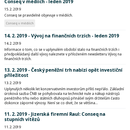
Conseq v médiích - leden 2019
15. 2. 2019
Conseq se pravidelně objevuje v médiích.
Conseq v médiích
14. 2. 2019 - Vývoj na finančních trzích - leden 2019
14. 2. 2019
Informace o tom, co se v uplynulém období stalo na finančních trzích i
předpokládaný další vývoj naleznete v přiloženém newsletteru Vývoj na
finančních trzích.
13. 2. 2019 - Český peněžní trh nabízí opět investiční
příležitost
13. 2. 2019
Uplynulých několik let konzervativním investorům příliš nepřálo. Základní
úroková sazba ČNB se pohybovala na technické nule a nákup nástrojů
peněžního trhu nebo státních dluhopisů přinášel svým držitelům často
dokonce záporné výnosy. Není se co divit, že se většina...
11. 2. 2019 - Jizerská firemní Raul: Conseq na
stupních vítězů
11. 2. 2019