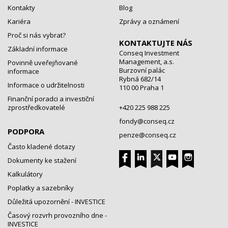
Kontakty
Blog
Kariéra
Zprávy a oznámení
Proč si nás vybrat?
KONTAKTUJTE NÁS
Základní informace
Conseq Investment
Management, a.s.
Povinně uveřejňované
Burzovní palác
informace
Rybná 682/14
Informace o udržitelnosti
110 00 Praha 1
Finanční poradci a investiční
zprostředkovatelé
+420 225 988 225
fondy@conseq.cz
PODPORA
penze@conseq.cz
Často kladené dotazy
Dokumenty ke stažení
Kalkulátory
Poplatky a sazebníky
Důležitá upozornění - INVESTICE
Časový rozvrh provozního dne -
INVESTICE