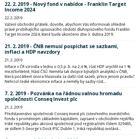
22. 2. 2019 - Nový fond v nabídce - Franklin Target
Income 2024
22. 2. 2019
Vážení obchodní přátelé, dovolte, abychom Vás informovali ohledně
právě probíhajícího upisovacího období dluhopisového fondu Franklin
Target Income 2024, které bude ukončeno dne 3. dubna 2019.
21. 2. 2019 - ČNB nemusí pospíchat se sazbami,
inflaci a HDP navzdory
21. 2. 2019
Inflace v ČR vzrostla v lednu o 0,5 p. b. na 2,4 %, růst HDP urychlil na 1 %
mezičtvrtletně, hlásí ČSÚ. Neměla tak dvojice bývalých analytiků v ČNB,
která počátkem února hlasovala za další růst sazeb, přece jenom pravdu?
Nehrozí české ekonomice inflace a neměly by sazby růst...
7. 2. 2019 - Pozvánka na řádnou valnou hromadu
společnosti Conseq Invest plc
21. 2. 2019
Představenstvo společnosti Conseq Invest plc (otevřeného investičního
fondu s proměnným základním kapitálem, zapsané v obchodním rejstříku
Irské republiky jako akciová společnost pod registračním číslem 329465,
se sídlem 5 George's Dock IFSC Dublin 1, Irská republika) svolává...