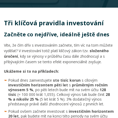
Tři klíčová pravidla investování
Začněte co nejdříve, ideálně ještě dnes
Víte, že čím dřív s investováním začnete, tím víc na tom můžete
vydělat? V investování totiž platí klíčový zákon tzv.
složeného
úročení
, kdy se výnosy v průběhu času dále zhodnocují a s
přibývajícím časem se tento efekt exponenciálně zvyšuje.
Ukážeme si to na příkladech:
Pokud dnes zainvestujete
sto tisíc korun
s cílovým
investičním horizontem pěti let
s
průměrným ročním
výnosem 5 %
, po pěti letech bude mít na svém účtu
128
tisíc
(= 100 000 krát 1,055). Celkový výnos tak bude činit
28
% a nikoliv 25 %
(5 let krát 5 %). 3% dodatečný výnos
představuje právě další zhodnocení výnosů z prvních let.
Pokud ovšem začnete investovat s
investičním horizontem
20 let
, pak budete mít na konci této periody na svém účtu