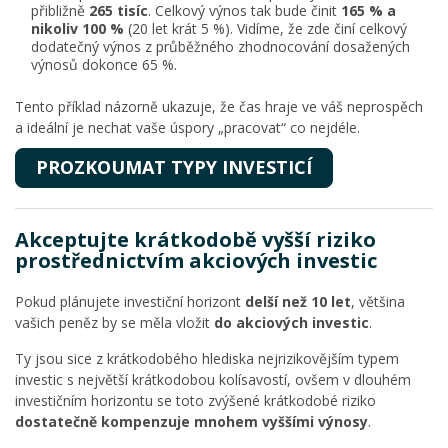
přibližně
265 tisíc
. Celkový výnos tak bude činit
165 % a
nikoliv 100 %
(20 let krát 5 %). Vidíme, že zde činí celkový
dodatečný výnos z průběžného zhodnocování dosažených
výnosů dokonce 65 %.
Tento příklad názorně ukazuje, že čas hraje ve váš neprospěch
a ideální je nechat vaše úspory „pracovat“ co nejdéle.
PROZKOUMAT TYPY INVESTICÍ
Akceptujte krátkodobě vyšší riziko
prostřednictvím akciových investic
Pokud plánujete investiční horizont
delší než 10 let
, většina
vašich peněz by se měla vložit
do akciových investic
.
Ty jsou sice z krátkodobého hlediska nejrizikovějším typem
investic s největší krátkodobou kolísavostí, ovšem v dlouhém
investičním horizontu se toto zvýšené krátkodobé riziko
dostatečně kompenzuje mnohem vyššími výnosy
.