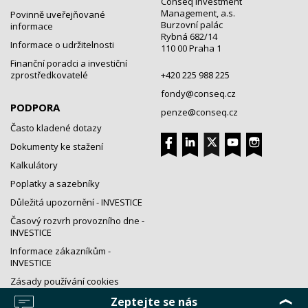
Conseq Investment
Management, a.s.
Povinně uveřejňované
Burzovní palác
informace
Rybná 682/14
Informace o udržitelnosti
110 00 Praha 1
Finanční poradci a investiční
zprostředkovatelé
+420 225 988 225
fondy@conseq.cz
PODPORA
penze@conseq.cz
Často kladené dotazy
Dokumenty ke stažení
Kalkulátory
Poplatky a sazebníky
Důležitá upozornění - INVESTICE
Časový rozvrh provozního dne -
INVESTICE
Informace zákazníkům -
INVESTICE
Zásady používání cookies
Zeptejte se nás