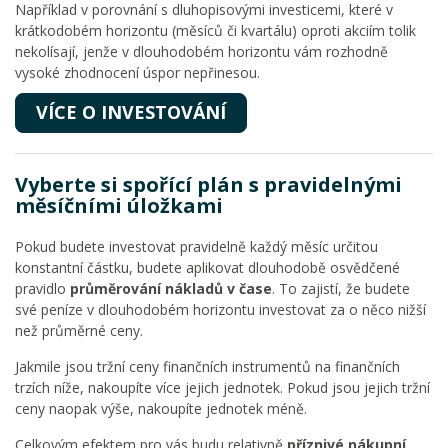
Například v porovnání s dluhopisovými investicemi, které v
krátkodobém horizontu (měsíců či kvartálu) oproti akciím tolik
nekolísají, jenže v dlouhodobém horizontu vám rozhodně
vysoké zhodnocení úspor nepřinesou.
VÍCE O INVESTOVÁNÍ
Vyberte si spořící plán s pravidelnými
měsíčními úložkami
Pokud budete investovat pravidelně každý měsíc určitou
konstantní částku, budete aplikovat dlouhodobě osvědčené
pravidlo
průměrování nákladů v čase
. To zajistí, že budete
své peníze v dlouhodobém horizontu investovat za o něco nižší
než průměrné ceny.
Jakmile jsou tržní ceny finančních instrumentů na finančních
trzích níže, nakoupíte více jejich jednotek. Pokud jsou jejich tržní
ceny naopak výše, nakoupíte jednotek méně.
Celkovým efektem pro vás budu relativně
příznivé nákupní