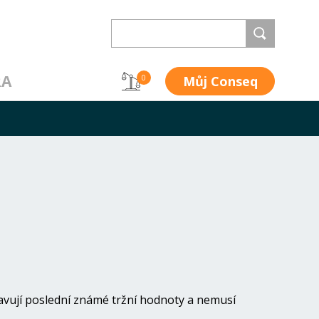
RA
Můj Conseq
0
avují poslední známé tržní hodnoty a nemusí