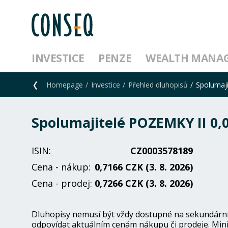
INVESTICE
PENZE
WEALTH MANA
Homepage
Investice
Přehled dluhopisů
Spolumaji
Spolumajitelé POZEMKY II 0,
ISIN:
CZ0003578189
Cena - nákup:
0,7166 CZK (3. 8. 2026)
Cena - prodej:
0,7266 CZK (3. 8. 2026)
Dluhopisy nemusí být vždy dostupné na sekundárním 
odpovídat aktuálním cenám nákupu či prodeje. Mini