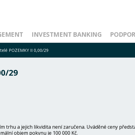
GEMENT
INVESTMENT BANKING
PODPO
telé POZEMKY II 0,00/29
00/29
trhu a jejich likvidita není zaručena. Uváděné ceny předst
mální objem pokynu je 100 000 Kč.