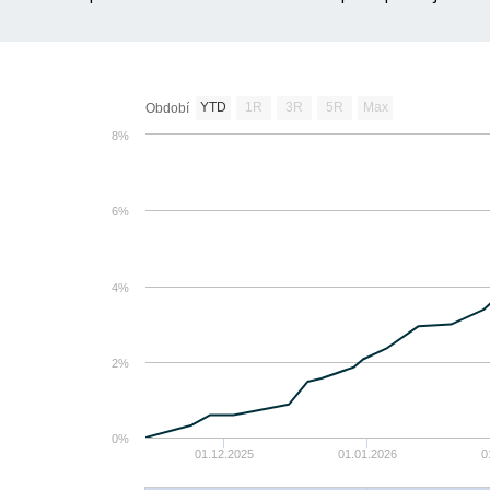
YTD
1R
3R
5R
Max
Období
8%
6%
4%
2%
0%
01.12.2025
01.01.2026
0