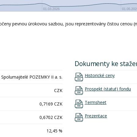
01.03.2026
01.05.202
úročeny pevnou úrokovou sazbou, jsou reprezentovány čistou cenou (
Dokumenty ke staže
Historické ceny
Spolumajitelé POZEMKY II a. s.
Prospekt (statut) fondu
CZK
Termsheet
0,7169 CZK
Prezentace
0,6702 CZK
12,45 %