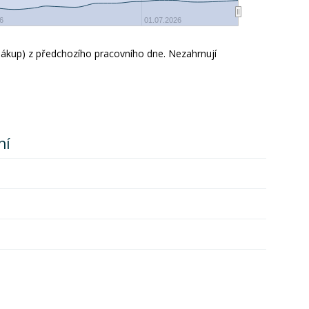
6
01.07.2026
nákup) z předchozího pracovního dne. Nezahrnují
ní