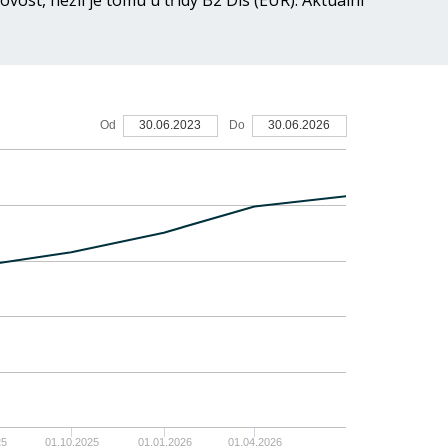
vost, nežli je tomu u třídy B2 Dis (EUR). Aktuální
35%
Od
30.06.2023
Do
30.06.2026
30%
25%
20%
15%
10%
5%
25
01.10.2025
01.01.2026
01.04.2026
0%