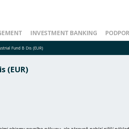
GEMENT
INVESTMENT BANKING
PODPO
strial Fund B Dis (EUR)
is (EUR)