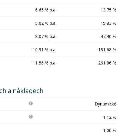
6,65 % p.a.
13,75 %
5,02 % p.a.
15,83 %
8,07 % p.a.
47,40 %
10,91 % p.a.
181,68 %
11,56 % p.a.
261,86 %
ích a nákladech
Dynamické
1,12 %
1,00 %