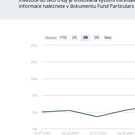
Investice do této třídy je limitována vyššími minimá
informace naleznete v dokumentu Fund Particulars
YTD
1R
3R
5R
Max
Období
20%
15%
10%
5%
0%
-5%
01.07.2023
01.10.2023
01.01.2024
01.04.2024