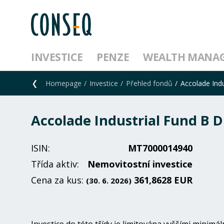
INVESTICE
PENZE
WEALTH MANA
Homepage
Investice
Přehled fondů
Accolade Indu
Accolade Industrial Fund B D
ISIN:
MT7000014940
Třída aktiv:
Nemovitostní investice
Cena za kus:
361,8628 EUR
(30. 6. 2026)