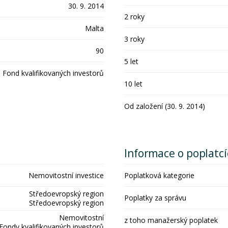
30. 9. 2014
2 roky
Malta
3 roky
90
5 let
Fond kvalifikovaných investorů
10 let
Od založení (30. 9. 2014)
Informace o poplatc
Nemovitostní investice
Poplatková kategorie
Středoevropský region
Poplatky za správu
Středoevropský region
Nemovitostní
z toho manažerský poplatek
Fondy kvalifikovaných investorů