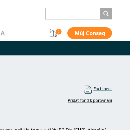
RA
Můj Conseq
0
Factsheet
Přidat fond k porovnání