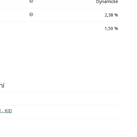
Dynamické
2,38 %
1,50 %
ní
í - KID