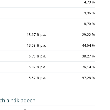
4,73 %
9,96 %
18,70 %
13,67 % p.a.
29,22 %
13,09 % p.a.
44,64 %
6,70 % p.a.
38,27 %
5,82 % p.a.
76,14 %
5,52 % p.a.
97,28 %
ích a nákladech