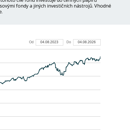
tohoto cíle fond investuje do cenných papírů
sovými fondy a jiných investičních nástrojů. Vhodné
e.
20
Od
04.08.2023
Do
04.08.2026
15
10
5
0
-5