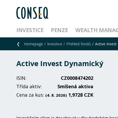
INVESTICE
PENZE
WEALTH MANA
Homepage
Investice
Přehled fondů
Active Inves
Active Invest Dynamický
ISIN:
CZ0008474202
Třída aktiv:
Smíšená aktiva
Cena za kus:
1,9728 CZK
(4. 8. 2026)