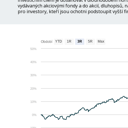
Investičním cílem je dosahovat v dlouhodobém horiz
vydávaných akciovými fondy a do akcií, dluhopisů, 
pro investory, kteří jsou ochotni podstoupit vyšší fi
YTD
1R
3R
5R
Max
Období
50%
40%
30%
20%
10%
0%