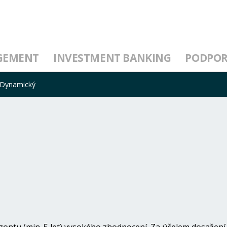
GEMENT
INVESTMENT BANKING
PODPO
t Dynamický