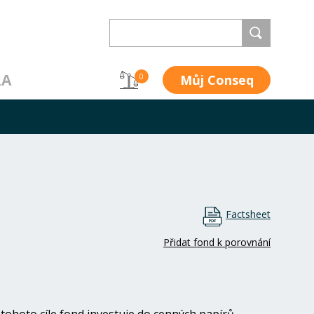
RA
Můj Conseq
0
Factsheet
Přidat fond k porovnání