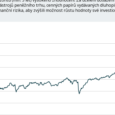
ontu (min. 5 let) vysokého zhodnocení. Za účelem dosažení 
nástrojů peněžního trhu, cenných papírů vydávaných dluhopi
nanční rizika, aby zvýšili možnost růstu hodnoty své investic