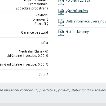
Pololetní zpráva
Profesionální
Způsobilá protistrana
Výroční zpráva
Základní
Informovaný
Další informace uveřejňo
Pokročilý
Historické ceny
Garance bez ztrát
Růst
Neutrální (článek 6)
Udržitelné investice: 0,00 %
lně udržitelné investice: 0,00 %
Žádné
é investiční rozhodnutí, přečtěte si, prosím, statut fondu a sdělen