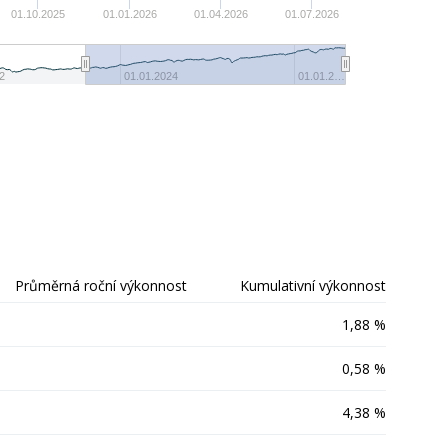
-10
01.10.2025
01.01.2026
01.04.2026
01.07.2026
-15
2
01.01.2024
01.01.2…
Průměrná roční výkonnost
Kumulativní výkonnost
1,88 %
0,58 %
4,38 %