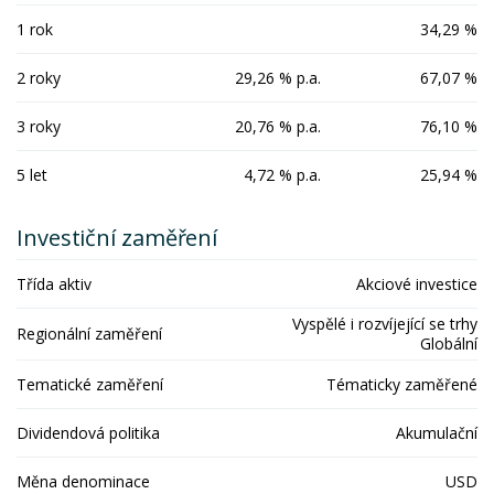
1 rok
34,29 %
2 roky
29,26 % p.a.
67,07 %
3 roky
20,76 % p.a.
76,10 %
5 let
4,72 % p.a.
25,94 %
Investiční zaměření
Třída aktiv
Akciové investice
Vyspělé i rozvíjející se trhy
Regionální zaměření
Globální
Tematické zaměření
Tématicky zaměřené
Dividendová politika
Akumulační
Měna denominace
USD