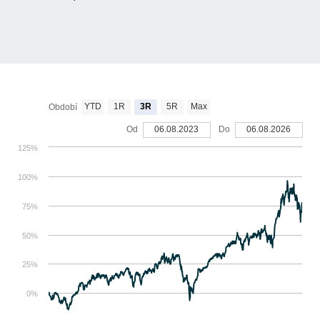
YTD
1R
3R
5R
Max
Období
Od
06.08.2023
Do
06.08.2026
125%
100%
75%
50%
25%
0%