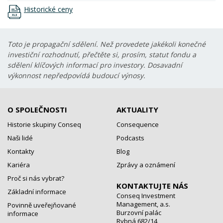
Historické ceny
Toto je propagační sdělení. Než provedete jakékoli konečné
investiční rozhodnutí, přečtěte si, prosím, statut fondu a
sdělení klíčových informací pro investory. Dosavadní
výkonnost nepředpovídá budoucí výnosy.
O SPOLEČNOSTI
AKTUALITY
Historie skupiny Conseq
Consequence
Naši lidé
Podcasts
Kontakty
Blog
Kariéra
Zprávy a oznámení
Proč si nás vybrat?
KONTAKTUJTE NÁS
Základní informace
Conseq Investment
Management, a.s.
Povinně uveřejňované
Burzovní palác
informace
Rybná 682/14