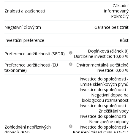
Základní
Znalosti a zkušenosti
Informovaný
Pokročilý
Negativní cílový trh
Garance bez ztrát
Investiční preference
Růst
Doplňková (článek 8)
Preference udržitelnosti (SFDR)
Udržitelné investice: 10,00 %
Preference udržitelnosti (EU
Environmentálně udržitelné
taxonomie)
investice: 0,00 %
Investice do společností -
Emise skleníkových plynů
Investice do společností -
Negativní dopad na
biologickou rozmanitost
Investice do společností -
Znečištění vody
Investice do společností -
Nebezpečné odpady
Zohlednění nepříznivých
Investice do společností -
dopadů (PAI)
Porušení zásad OSN a OECD