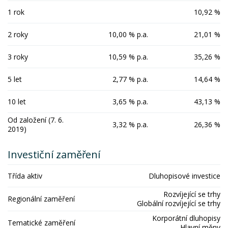
1 rok
10,92 %
2 roky
10,00 % p.a.
21,01 %
3 roky
10,59 % p.a.
35,26 %
5 let
2,77 % p.a.
14,64 %
10 let
3,65 % p.a.
43,13 %
Od založení (7. 6.
3,32 % p.a.
26,36 %
2019)
Investiční zaměření
Třída aktiv
Dluhopisové investice
Rozvíjející se trhy
Regionální zaměření
Globální rozvíjející se trhy
Korporátní dluhopisy
Tematické zaměření
Hlavní měny