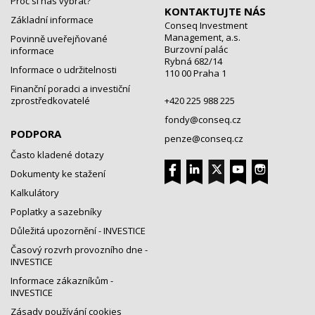
Proč si nás vybrat?
KONTAKTUJTE NÁS
Základní informace
Conseq Investment
Management, a.s.
Povinně uveřejňované
Burzovní palác
informace
Rybná 682/14
Informace o udržitelnosti
110 00 Praha 1
Finanční poradci a investiční
zprostředkovatelé
+420 225 988 225
fondy@conseq.cz
PODPORA
penze@conseq.cz
Často kladené dotazy
Dokumenty ke stažení
Kalkulátory
Poplatky a sazebníky
Důležitá upozornění - INVESTICE
Časový rozvrh provozního dne -
INVESTICE
Informace zákazníkům -
INVESTICE
Zásady používání cookies