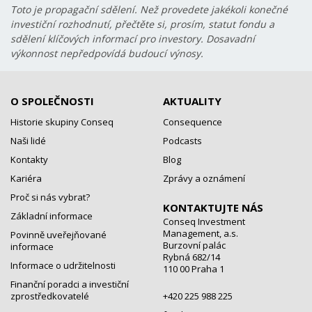
Toto je propagační sdělení. Než provedete jakékoli konečné
investiční rozhodnutí, přečtěte si, prosím, statut fondu a
sdělení klíčových informací pro investory. Dosavadní
výkonnost nepředpovídá budoucí výnosy.
O SPOLEČNOSTI
AKTUALITY
Historie skupiny Conseq
Consequence
Naši lidé
Podcasts
Kontakty
Blog
Kariéra
Zprávy a oznámení
Proč si nás vybrat?
KONTAKTUJTE NÁS
Základní informace
Conseq Investment
Management, a.s.
Povinně uveřejňované
Burzovní palác
informace
Rybná 682/14
Informace o udržitelnosti
110 00 Praha 1
Finanční poradci a investiční
zprostředkovatelé
+420 225 988 225