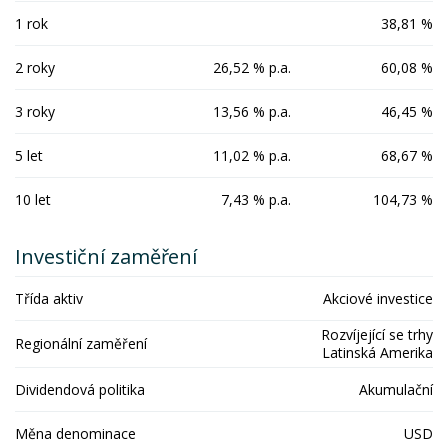
1 rok
38,81 %
2 roky
26,52 % p.a.
60,08 %
3 roky
13,56 % p.a.
46,45 %
5 let
11,02 % p.a.
68,67 %
10 let
7,43 % p.a.
104,73 %
Investiční zaměření
Třída aktiv
Akciové investice
Rozvíjející se trhy
Regionální zaměření
Latinská Amerika
Dividendová politika
Akumulační
Měna denominace
USD