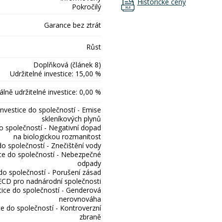
Historické ceny
Pokročilý
Garance bez ztrát
Růst
Doplňková (článek 8)
Udržitelné investice: 15,00 %
lně udržitelné investice: 0,00 %
Investice do společností - Emise
skleníkových plynů
do společností - Negativní dopad
na biologickou rozmanitost
do společností - Znečištění vody
ice do společností - Nebezpečné
odpady
 do společností - Porušení zásad
CD pro nadnárodní společnosti
tice do společností - Genderová
nerovnováha
ce do společností - Kontroverzní
zbraně