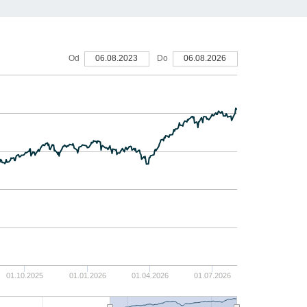
40
Od
06.08.2023
Do
06.08.2026
30
20
10
0
-10
01.10.2025
01.01.2026
01.04.2026
01.07.2026