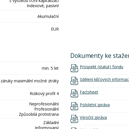
S vysokou tržní kapitalizací
Indexové, pasivní
Akumulační
EUR
Dokumenty ke staže
Prospekt (statut) fondu
min. 5 let
Sdělení klíčových informac
 záruky maximální možné ztráty
Factsheet
Rizikový profil 4
Neprofesionální
Pololetní zpráva
Profesionální
Způsobilá protistrana
Výroční zpráva
Základní
Informovaný