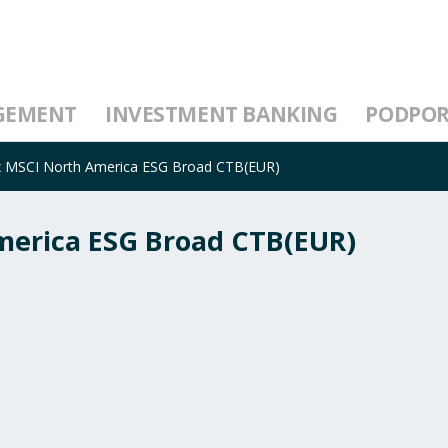
GEMENT
INVESTMENT BANKING
PODPO
x MSCI North America ESG Broad CTB(EUR)
erica ESG Broad CTB(EUR)