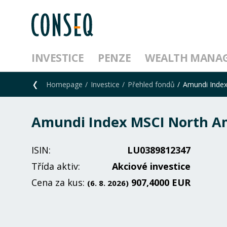
INVESTICE
PENZE
WEALTH MANA
Homepage
Investice
Přehled fondů
Amundi Inde
Amundi Index MSCI North Am
ISIN:
LU0389812347
Třída aktiv:
Akciové investice
Cena za kus:
907,4000 EUR
(6. 8. 2026)