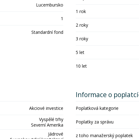
Lucembursko
1 rok
1
2 roky
Standardní fond
3 roky
5 let
10 let
Informace o poplatc
Akciové investice
Poplatková kategorie
Vyspělé trhy
Poplatky za správu
Severní Amerika
Jádrové
z toho manažerský poplatek