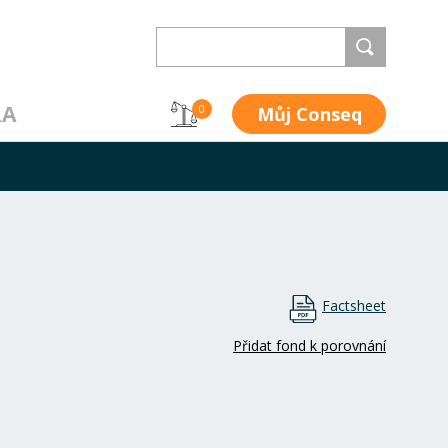
RA
Můj Conseq
0
Factsheet
Přidat fond k porovnání