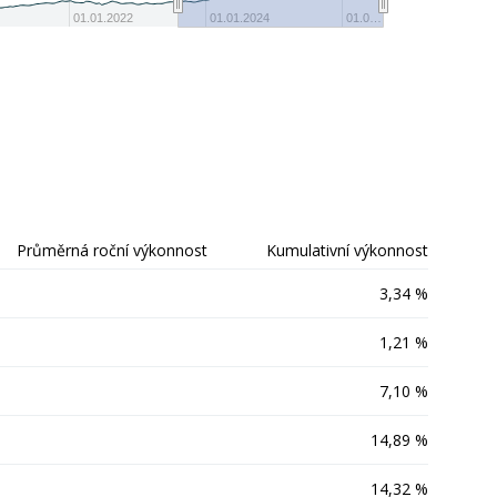
-20
01.01.2022
01.01.2024
01.0…
Průměrná roční výkonnost
Kumulativní výkonnost
3,34 %
1,21 %
7,10 %
14,89 %
14,32 %