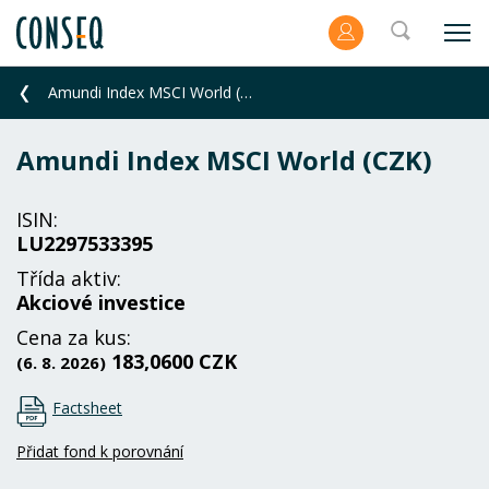
Amundi Index MSCI World (CZK)
Amundi Index MSCI World (CZK)
ISIN:
LU2297533395
Třída aktiv:
Akciové investice
Cena za kus:
183,0600 CZK
(6. 8. 2026)
Factsheet
Přidat fond k porovnání