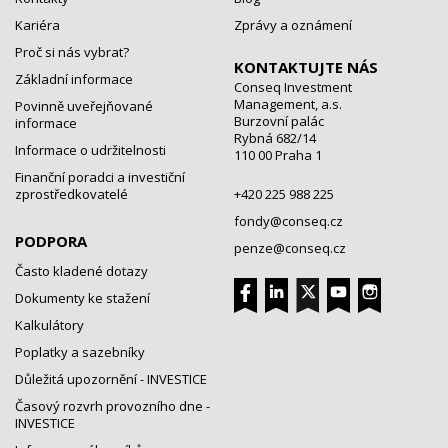
Kariéra
Zprávy a oznámení
Proč si nás vybrat?
KONTAKTUJTE NÁS
Základní informace
Conseq Investment
Management, a.s.
Povinně uveřejňované
Burzovní palác
informace
Rybná 682/14
Informace o udržitelnosti
110 00 Praha 1
Finanční poradci a investiční
zprostředkovatelé
+420 225 988 225
fondy@conseq.cz
PODPORA
penze@conseq.cz
Často kladené dotazy
Dokumenty ke stažení
Kalkulátory
Poplatky a sazebníky
Důležitá upozornění - INVESTICE
Časový rozvrh provozního dne -
INVESTICE