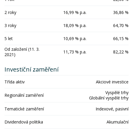
2 roky
16,99 % p.a.
36,86 %
3 roky
18,09 % p.a.
64,70 %
5 let
10,69 % p.a.
66,15 %
Od založení (11. 3.
11,73 % p.a.
82,22 %
2021)
Investiční zaměření
Třída aktiv
Akciové investice
Vyspělé trhy
Regionální zaměření
Globální vyspělé trhy
Tematické zaměření
Indexové, pasivní
Dividendová politika
Akumulační