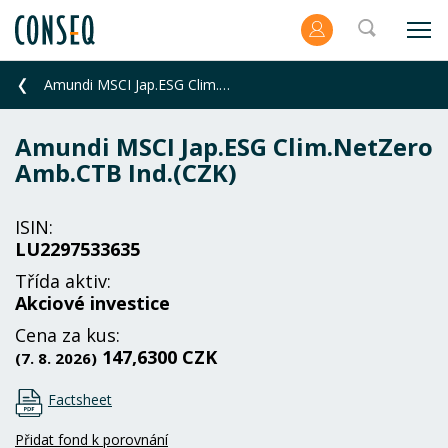
Amundi MSCI Jap.ESG Clim.NetZero Amb.CTB Ind.(CZK)
Amundi MSCI Jap.ESG Clim.NetZero
Amb.CTB Ind.(CZK)
ISIN:
LU2297533635
Třída aktiv:
Akciové investice
Cena za kus:
147,6300 CZK
(7. 8. 2026)
Factsheet
Přidat fond k porovnání