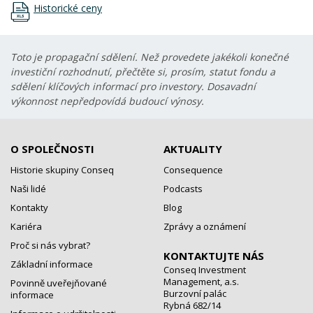
Historické ceny
Toto je propagační sdělení. Než provedete jakékoli konečné
investiční rozhodnutí, přečtěte si, prosím, statut fondu a
sdělení klíčových informací pro investory. Dosavadní
výkonnost nepředpovídá budoucí výnosy.
O SPOLEČNOSTI
AKTUALITY
Historie skupiny Conseq
Consequence
Naši lidé
Podcasts
Kontakty
Blog
Kariéra
Zprávy a oznámení
Proč si nás vybrat?
KONTAKTUJTE NÁS
Základní informace
Conseq Investment
Management, a.s.
Povinně uveřejňované
Burzovní palác
informace
Rybná 682/14