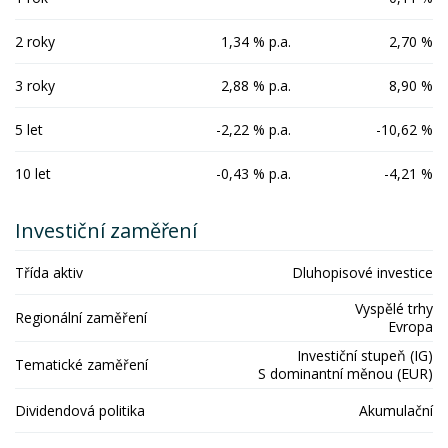
2 roky
1,34 % p.a.
2,70 %
3 roky
2,88 % p.a.
8,90 %
5 let
-2,22 % p.a.
-10,62 %
10 let
-0,43 % p.a.
-4,21 %
Investiční zaměření
Třída aktiv
Dluhopisové investice
Vyspělé trhy
Regionální zaměření
Evropa
Investiční stupeň (IG)
Tematické zaměření
S dominantní měnou (EUR)
Dividendová politika
Akumulační