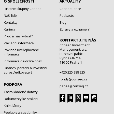
O SPOLEČNOSTI
AKTUALITY
Historie skupiny Conseq
Consequence
Naši lidé
Podcasts
Kontakty
Blog
Kariéra
Zprávy a oznámení
Proč si nás vybrat?
KONTAKTUJTE NÁS
Základní informace
Conseq Investment
Management, a.s.
Povinně uveřejňované
Burzovní palác
informace
Rybná 682/14
Informace o udržitelnosti
110 00 Praha 1
Finanční poradci a investiční
zprostředkovatelé
+420 225 988 225
fondy@conseq.cz
PODPORA
penze@conseq.cz
Často kladené dotazy
Dokumenty ke stažení
Kalkulátory
Poplatky a sazebníky