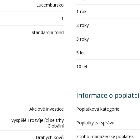
Lucembursko
1 rok
1
2 roky
Standardní fond
3 roky
5 let
10 let
Informace o poplatc
Akciové investice
Poplatková kategorie
Vyspělé i rozvíjející se trhy
Poplatky za správu
Globální
z toho manažerský poplatek
Drahých kovů