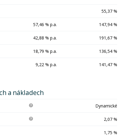
55,37 %
57,46 % p.a.
147,94 %
42,88 % p.a.
191,67 %
18,79 % p.a.
136,54 %
9,22 % p.a.
141,47 %
ích a nákladech
Dynamické
2,07 %
1,75 %