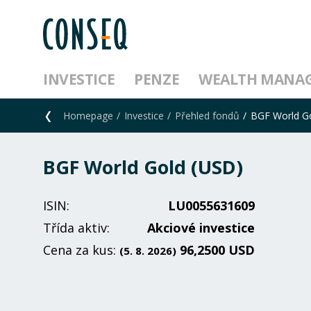
INVESTICE
PENZE
WEALTH MANA
Homepage
Investice
Přehled fondů
BGF World G
BGF World Gold (USD)
ISIN:
LU0055631609
Třída aktiv:
Akciové investice
Cena za kus:
96,2500 USD
(5. 8. 2026)