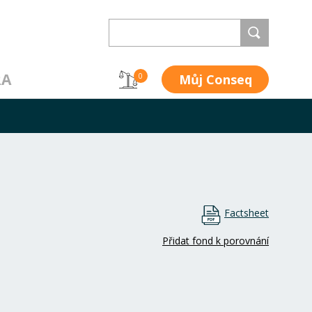
RA
Můj Conseq
0
Factsheet
Přidat fond k porovnání