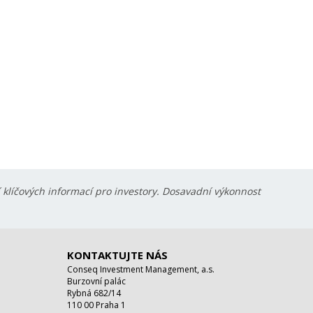
í klíčových informací pro investory. Dosavadní výkonnost
KONTAKTUJTE NÁS
Conseq Investment Management, a.s.
Burzovní palác
Rybná 682/14
110 00 Praha 1