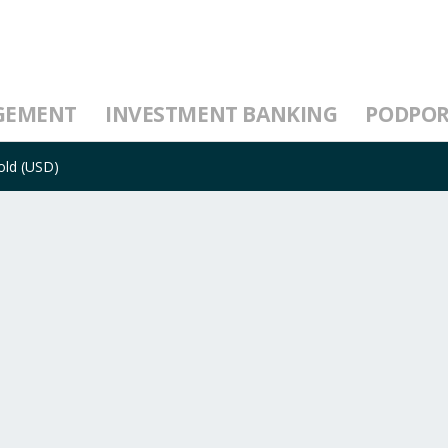
GEMENT
INVESTMENT BANKING
PODPO
old (USD)