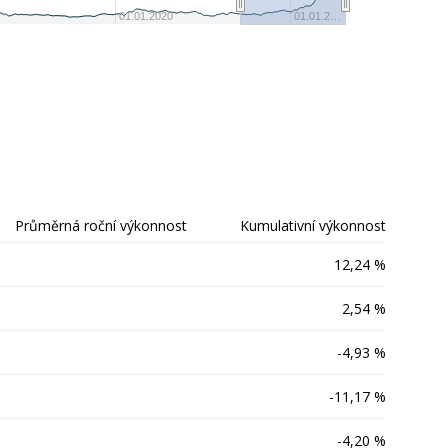
-50
01.01.2020
01.01.2…
Průměrná roční výkonnost
Kumulativní výkonnost
12,24 %
2,54 %
-4,93 %
-11,17 %
-4,20 %