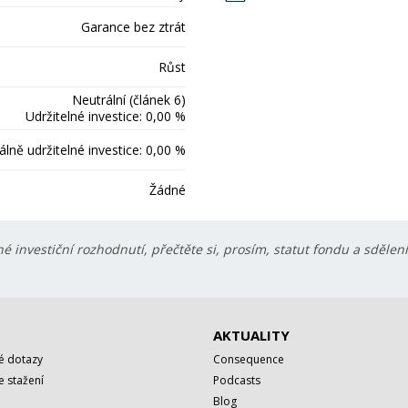
Garance bez ztrát
Růst
Neutrální (článek 6)
Udržitelné investice: 0,00 %
lně udržitelné investice: 0,00 %
Žádné
é investiční rozhodnutí, přečtěte si, prosím, statut fondu a sdělen
AKTUALITY
é dotazy
Consequence
 stažení
Podcasts
Blog