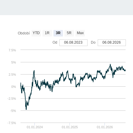
YTD
1R
3R
5R
Max
Období
Od
06.08.2023
Do
06.08.2026
7.5%
5%
2.5%
0%
-2.5%
-5%
-7.5%
01.01.2024
01.01.2025
01.01.2026