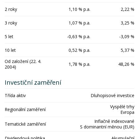
2 roky
1,10 % p.a.
2,22 %
3 roky
1,07 % p.a.
3,25 %
5 let
-0,63 % p.a.
-3,09 %
10 let
0,52 % p.a.
5,37 %
Od založení (22. 4.
1,78 % p.a.
48,26 %
2004)
Investiční zaměření
Třída aktiv
Dluhopisové investice
Vyspělé trhy
Regionální zaměření
Evropa
Inflačně indexované
Tematické zaměření
S dominantní měnou (EUR)
Dividendová politika
Akumulační