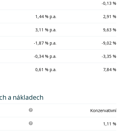
-0,13 %
1,44 % p.a.
2,91 %
3,11 % p.a.
9,63 %
-1,87 % p.a.
-9,02 %
-0,34 % p.a.
-3,35 %
0,61 % p.a.
7,84 %
ích a nákladech
Konzervativní
1,11 %