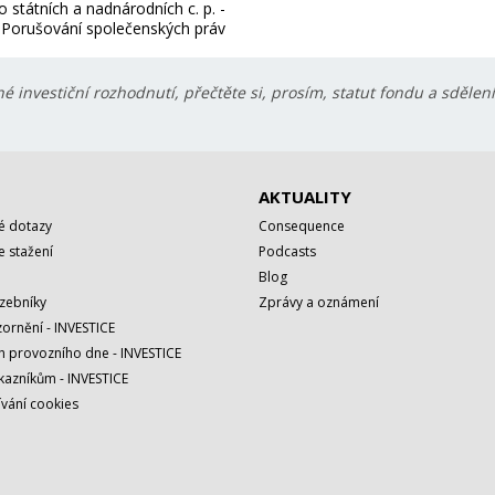
o státních a nadnárodních c. p. -
Porušování společenských práv
é investiční rozhodnutí, přečtěte si, prosím, statut fondu a sdělen
AKTUALITY
é dotazy
Consequence
 stažení
Podcasts
Blog
azebníky
Zprávy a oznámení
ornění - INVESTICE
h provozního dne - INVESTICE
kazníkům - INVESTICE
vání cookies