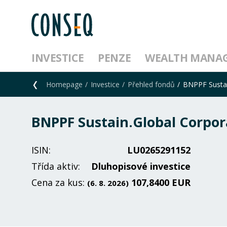
INVESTICE
PENZE
WEALTH MANA
Homepage
Investice
Přehled fondů
BNPPF Sustai
BNPPF Sustain.Global Corpo
ISIN:
LU0265291152
Třída aktiv:
Dluhopisové investice
Cena za kus:
107,8400 EUR
(6. 8. 2026)