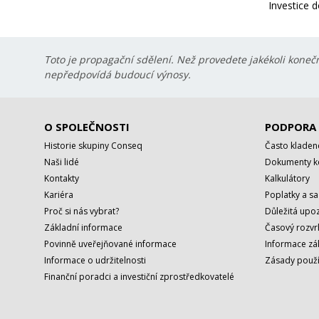
Investice d
Toto je propagační sdělení. Než provedete jakékoli konečn
nepředpovídá budoucí výnosy.
O SPOLEČNOSTI
PODPORA
Historie skupiny Conseq
Často kladen
Naši lidé
Dokumenty ke
Kontakty
Kalkulátory
Kariéra
Poplatky a s
Proč si nás vybrat?
Důležitá upoz
Základní informace
Časový rozvr
Povinně uveřejňované informace
Informace zá
Informace o udržitelnosti
Zásady použí
Finanční poradci a investiční zprostředkovatelé