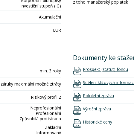
Korporátní dluhopisy
z toho manažerský poplatek
Investiční stupeň (IG)
Akumulační
EUR
Dokumenty ke staže
Prospekt (statut) fondu
min. 3 roky
Sdělení klíčových informac
 záruky maximální možné ztráty
Pololetní zpráva
Rizikový profil 2
Neprofesionální
Výroční zpráva
Profesionální
Způsobilá protistrana
Historické ceny
Základní
Informovaný