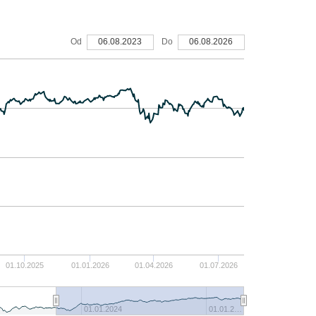
7%
Od
06.08.2023
Do
06.08.2026
6%
5%
4%
3%
2%
1%
01.10.2025
01.01.2026
01.04.2026
01.07.2026
0%
01.01.2024
01.01.2…