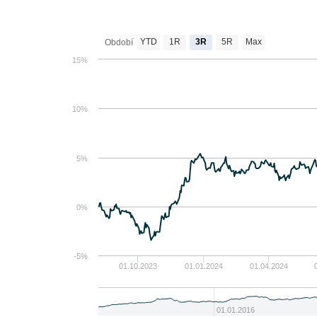
YTD
1R
3R
5R
Max
Období
15%
10%
5%
0%
-5%
01.10.2023
01.01.2024
01.04.2024
01.01.2016