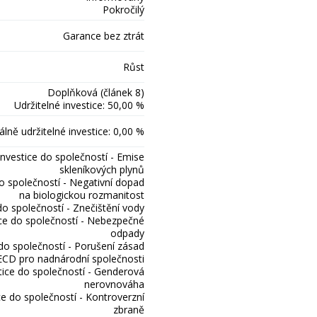
Pokročilý
Garance bez ztrát
Růst
Doplňková (článek 8)
Udržitelné investice: 50,00 %
lně udržitelné investice: 0,00 %
Investice do společností - Emise
skleníkových plynů
do společností - Negativní dopad
na biologickou rozmanitost
do společností - Znečištění vody
ice do společností - Nebezpečné
odpady
 do společností - Porušení zásad
CD pro nadnárodní společnosti
tice do společností - Genderová
nerovnováha
ce do společností - Kontroverzní
zbraně