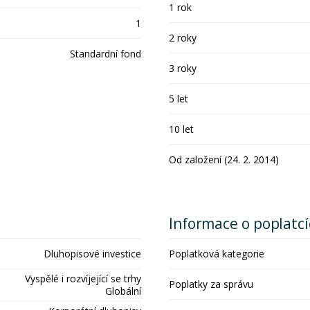
1 rok
1
2 roky
Standardní fond
3 roky
5 let
10 let
Od založení (24. 2. 2014)
Informace o poplatc
Dluhopisové investice
Poplatková kategorie
Vyspělé i rozvíjející se trhy
Poplatky za správu
Globální