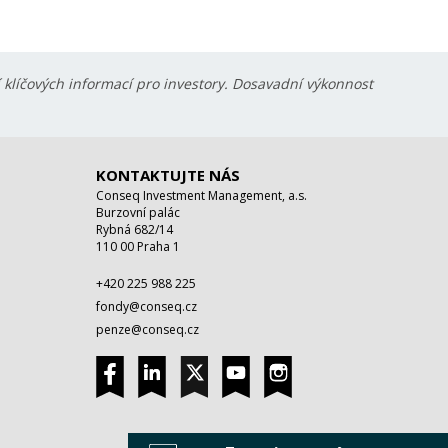
í klíčových informací pro investory. Dosavadní výkonnost
KONTAKTUJTE NÁS
Conseq Investment Management, a.s.
Burzovní palác
Rybná 682/14
110 00 Praha 1
+420 225 988 225
fondy@conseq.cz
penze@conseq.cz