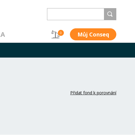
RA
Můj Conseq
0
Přidat fond k porovnání