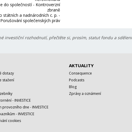
ce do společností - Kontroverzní
zbraně
o státních a nadnárodních c. p. -
Porušování společenských práv
é investiční rozhodnutí, přečtěte si, prosím, statut fondu a sdělen
AKTUALITY
é dotazy
Consequence
 stažení
Podcasts
Blog
azebníky
Zprávy a oznámení
ornění - INVESTICE
h provozního dne - INVESTICE
kazníkům - INVESTICE
vání cookies