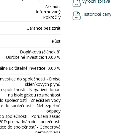
Výroční zpráva
Základní
Informovaný
Historické ceny
Pokročilý
Garance bez ztrát
Růst
Doplňková (článek 8)
Udržitelné investice: 10,00 %
lně udržitelné investice: 0,00 %
Investice do společností - Emise
skleníkových plynů
do společností - Negativní dopad
na biologickou rozmanitost
do společností - Znečištění vody
ice do společností - Nebezpečné
odpady
 do společností - Porušení zásad
CD pro nadnárodní společnosti
tice do společností - Genderová
nerovnováha