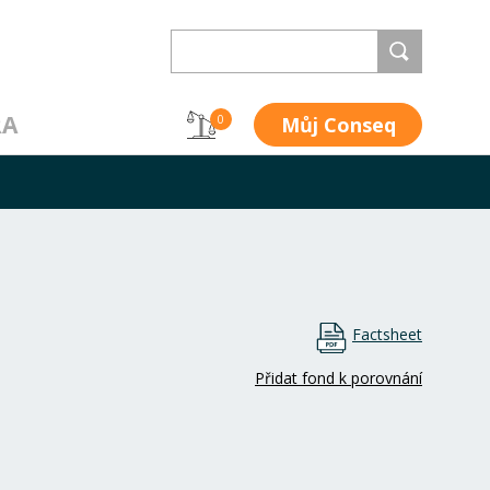
RA
Můj Conseq
0
Factsheet
Přidat fond k porovnání