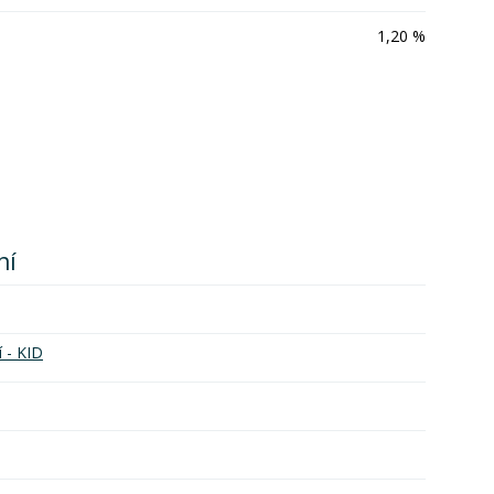
1,20 %
ní
í - KID