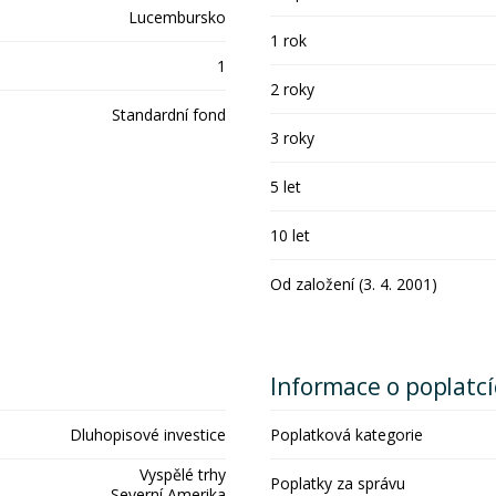
Lucembursko
1 rok
1
2 roky
Standardní fond
3 roky
5 let
10 let
Od založení (3. 4. 2001)
Informace o poplatc
Dluhopisové investice
Poplatková kategorie
Vyspělé trhy
Poplatky za správu
Severní Amerika