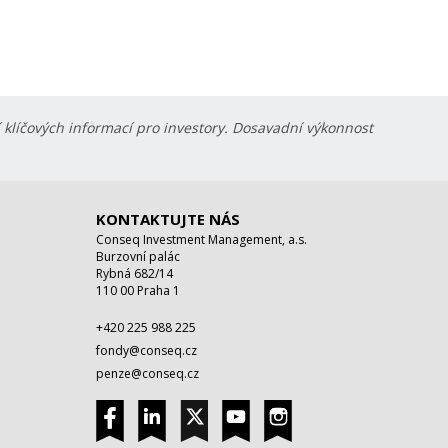
í klíčových informací pro investory. Dosavadní výkonnost
KONTAKTUJTE NÁS
Conseq Investment Management, a.s.
Burzovní palác
Rybná 682/14
110 00 Praha 1
+420 225 988 225
fondy@conseq.cz
penze@conseq.cz