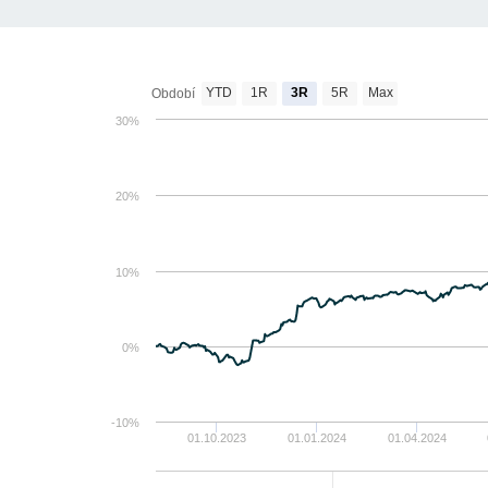
YTD
1R
3R
5R
Max
Období
30%
20%
10%
0%
-10%
01.10.2023
01.01.2024
01.04.2024