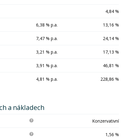
4,84 %
6,38 % p.a.
13,16 %
7,47 % p.a.
24,14 %
3,21 % p.a.
17,13 %
3,91 % p.a.
46,81 %
4,81 % p.a.
228,86 %
ích a nákladech
Konzervativní
1,56 %