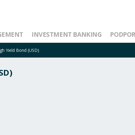
GEMENT
INVESTMENT BANKING
PODPO
h Yield Bond (USD)
SD)