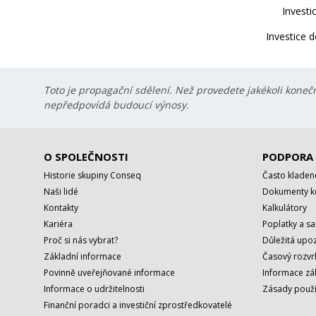
Investi
Investice d
Toto je propagační sdělení. Než provedete jakékoli konečn
nepředpovídá budoucí výnosy.
O SPOLEČNOSTI
PODPORA
Historie skupiny Conseq
Často kladen
Naši lidé
Dokumenty ke
Kontakty
Kalkulátory
Kariéra
Poplatky a s
Proč si nás vybrat?
Důležitá upoz
Základní informace
Časový rozvr
Povinně uveřejňované informace
Informace zá
Informace o udržitelnosti
Zásady použí
Finanční poradci a investiční zprostředkovatelé