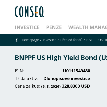
INVESTICE
PENZE
WEALTH MANA
Homepage
Investice
Přehled fondů
BNPPF US Hig
BNPPF US High Yield Bond (U
ISIN:
LU0111549480
Třída aktiv:
Dluhopisové investice
Cena za kus:
328,8300 USD
(6. 8. 2026)