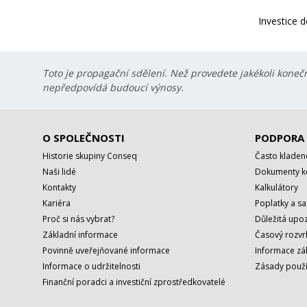
Investice d
Toto je propagační sdělení. Než provedete jakékoli konečn
nepředpovídá budoucí výnosy.
O SPOLEČNOSTI
PODPORA
Historie skupiny Conseq
Často kladen
Naši lidé
Dokumenty ke
Kontakty
Kalkulátory
Kariéra
Poplatky a s
Proč si nás vybrat?
Důležitá upoz
Základní informace
Časový rozvr
Povinně uveřejňované informace
Informace zá
Informace o udržitelnosti
Zásady použí
Finanční poradci a investiční zprostředkovatelé