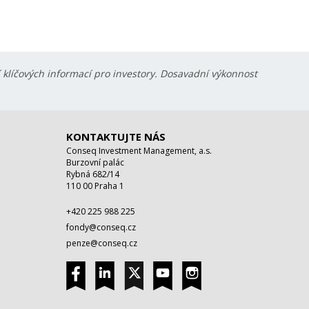
í klíčových informací pro investory. Dosavadní výkonnost
KONTAKTUJTE NÁS
Conseq Investment Management, a.s.
Burzovní palác
Rybná 682/14
110 00 Praha 1
+420 225 988 225
fondy@conseq.cz
penze@conseq.cz