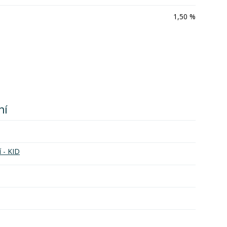
1,50 %
ní
í - KID