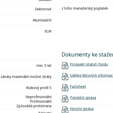
z toho manažerský poplatek
Sektorové
Akumulační
EUR
Dokumenty ke staže
Prospekt (statut) fondu
min. 5 let
Sdělení klíčových informac
 záruky maximální možné ztráty
Factsheet
Rizikový profil 5
Neprofesionální
Pololetní zpráva
Profesionální
Způsobilá protistrana
Výroční zpráva