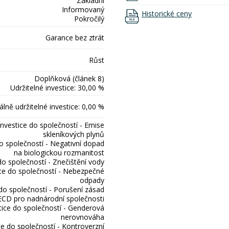
Základní
Informovaný
Historické ceny
Pokročilý
Garance bez ztrát
Růst
Doplňková (článek 8)
Udržitelné investice: 30,00 %
lně udržitelné investice: 0,00 %
Investice do společností - Emise
skleníkových plynů
do společností - Negativní dopad
na biologickou rozmanitost
do společností - Znečištění vody
ice do společností - Nebezpečné
odpady
 do společností - Porušení zásad
CD pro nadnárodní společnosti
tice do společností - Genderová
nerovnováha
ce do společností - Kontroverzní