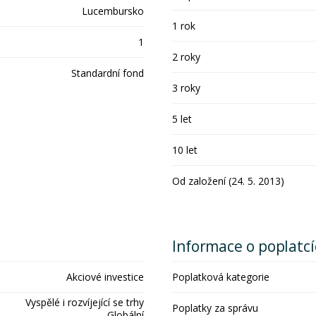
Lucembursko
1 rok
1
2 roky
Standardní fond
3 roky
5 let
10 let
Od založení (24. 5. 2013)
Informace o poplatc
Akciové investice
Poplatková kategorie
Vyspělé i rozvíjející se trhy
Poplatky za správu
Globální