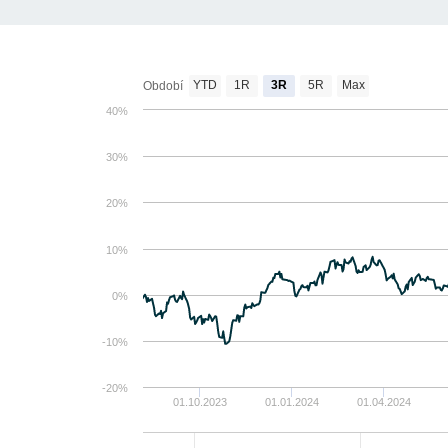
YTD
1R
3R
5R
Max
Období
40%
30%
20%
10%
0%
-10%
-20%
01.10.2023
01.01.2024
01.04.2024