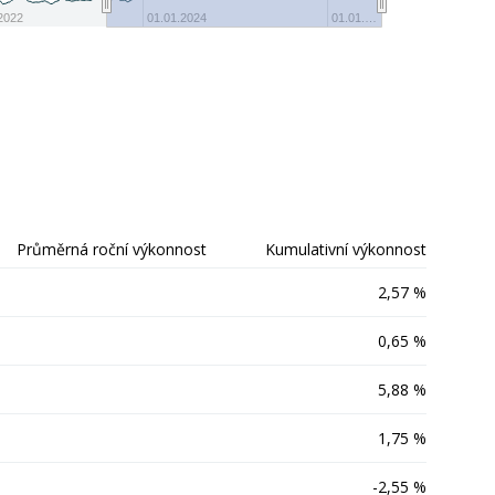
-40
2022
01.01.2024
01.01.…
Průměrná roční výkonnost
Kumulativní výkonnost
2,57 %
0,65 %
5,88 %
1,75 %
-2,55 %