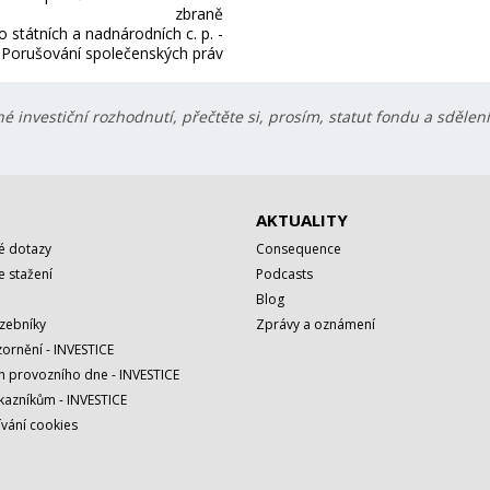
zbraně
o státních a nadnárodních c. p. -
Porušování společenských práv
é investiční rozhodnutí, přečtěte si, prosím, statut fondu a sdělen
AKTUALITY
é dotazy
Consequence
 stažení
Podcasts
Blog
azebníky
Zprávy a oznámení
ornění - INVESTICE
h provozního dne - INVESTICE
kazníkům - INVESTICE
vání cookies