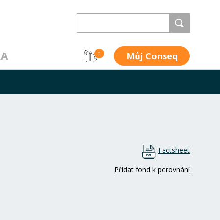
RA
Můj Conseq
0
Factsheet
Přidat fond k porovnání