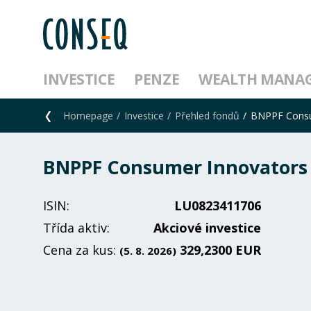
INVESTICE
PENZE
WEALTH MANA
Homepage
Investice
Přehled fondů
BNPPF Consu
BNPPF Consumer Innovators 
ISIN:
LU0823411706
Třída aktiv:
Akciové investice
Cena za kus:
329,2300 EUR
(5. 8. 2026)