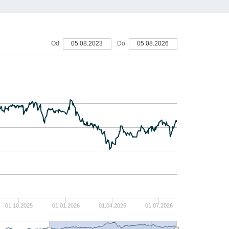
40
Od
05.08.2023
Do
05.08.2026
30
20
10
0
-10
-20
01.10.2025
01.01.2026
01.04.2026
01.07.2026
-30