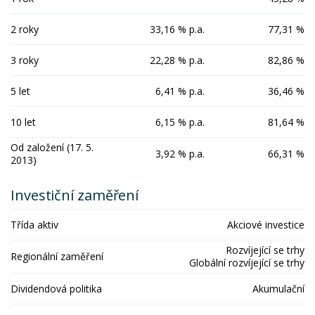
2 roky
33,16 % p.a.
77,31 %
3 roky
22,28 % p.a.
82,86 %
5 let
6,41 % p.a.
36,46 %
10 let
6,15 % p.a.
81,64 %
Od založení (17. 5.
3,92 % p.a.
66,31 %
2013)
Investiční zaměření
Třída aktiv
Akciové investice
Rozvíjející se trhy
Regionální zaměření
Globální rozvíjející se trhy
Dividendová politika
Akumulační