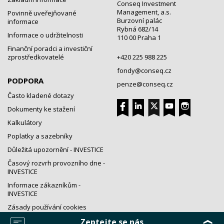
Conseq Investment
Management, a.s.
Povinně uveřejňované
Burzovní palác
informace
Rybná 682/14
Informace o udržitelnosti
110 00 Praha 1
Finanční poradci a investiční
zprostředkovatelé
+420 225 988 225
fondy@conseq.cz
PODPORA
penze@conseq.cz
Často kladené dotazy
Dokumenty ke stažení
Kalkulátory
Poplatky a sazebníky
Důležitá upozornění - INVESTICE
Časový rozvrh provozního dne -
INVESTICE
Informace zákazníkům -
INVESTICE
Zásady používání cookies
Zeptejte se nás