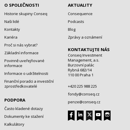
O SPOLEČNOSTI
AKTUALITY
Historie skupiny Conseq
Consequence
Naši lidé
Podcasts
Kontakty
Blog
Kariéra
Zprávy a oznámení
Proč si nás vybrat?
KONTAKTUJTE NÁS
Základní informace
Conseq Investment
Management, a.s.
Povinně uveřejňované
Burzovní palác
informace
Rybná 682/14
Informace o udržitelnosti
110 00 Praha 1
Finanční poradci a investiční
zprostředkovatelé
+420 225 988 225
fondy@conseq.cz
PODPORA
penze@conseq.cz
Často kladené dotazy
Dokumenty ke stažení
Kalkulátory