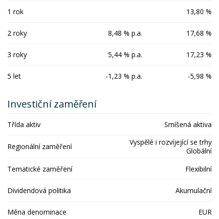
1 rok
13,80 %
2 roky
8,48 % p.a.
17,68 %
3 roky
5,44 % p.a.
17,23 %
5 let
-1,23 % p.a.
-5,98 %
Investiční zaměření
Třída aktiv
Smíšená aktiva
Vyspělé i rozvíjející se trhy
Regionální zaměření
Globální
Tematické zaměření
Flexibilní
Dividendová politika
Akumulační
Měna denominace
EUR