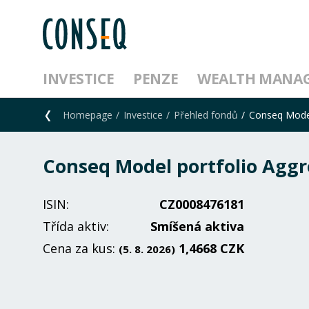
INVESTICE
PENZE
WEALTH MANA
Homepage
Investice
Přehled fondů
Conseq Model
Conseq Model portfolio Aggr
ISIN:
CZ0008476181
Třída aktiv:
Smíšená aktiva
Cena za kus:
1,4668 CZK
(5. 8. 2026)