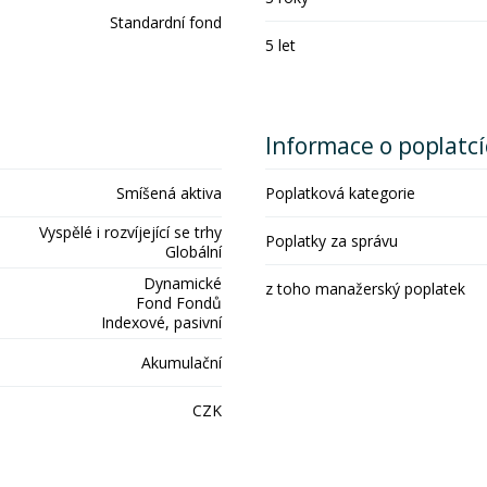
Standardní fond
5 let
Informace o poplatc
Smíšená aktiva
Poplatková kategorie
Vyspělé i rozvíjející se trhy
Poplatky za správu
Globální
Dynamické
z toho manažerský poplatek
Fond Fondů
Indexové, pasivní
Akumulační
CZK