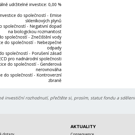
lně udržitelné investice: 0,00 %
Investice do společností - Emise
skleníkových plynů
do společností - Negativní dopad
na biologickou rozmanitost
do společností - Znečištění vody
ice do společností - Nebezpečné
odpady
 do společností - Porušení zásad
CD pro nadnárodní společnosti
tice do společností - Genderová
nerovnováha
ce do společností - Kontroverzní
zbraně
é investiční rozhodnutí, přečtěte si, prosím, statut fondu a sdělen
AKTUALITY
é dotazy
Consequence