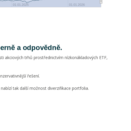
-20
01.01.2025
01.01.2026
oderně a odpovědně.
ti akciových trhů prostřednictvím nízkonákladových ETF,
nzervativnější řešení.
abízí tak další možnost diverzifikace portfolia.