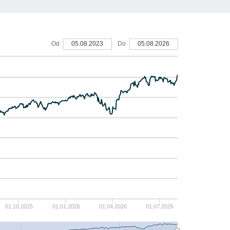
15
Od
05.08.2023
Do
05.08.2026
10
5
0
-5
-10
-15
01.10.2025
01.01.2026
01.04.2026
01.07.2026