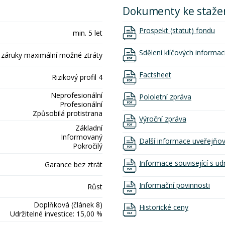
Dokumenty ke staže
Prospekt (statut) fondu
min. 5 let
Sdělení klíčových informac
 záruky maximální možné ztráty
Factsheet
Rizikový profil 4
Neprofesionální
Pololetní zpráva
Profesionální
Způsobilá protistrana
Výroční zpráva
Základní
Informovaný
Další informace uveřejňo
Pokročilý
Informace související s udr
Garance bez ztrát
Informační povinnosti
Růst
Doplňková (článek 8)
Historické ceny
Udržitelné investice: 15,00 %