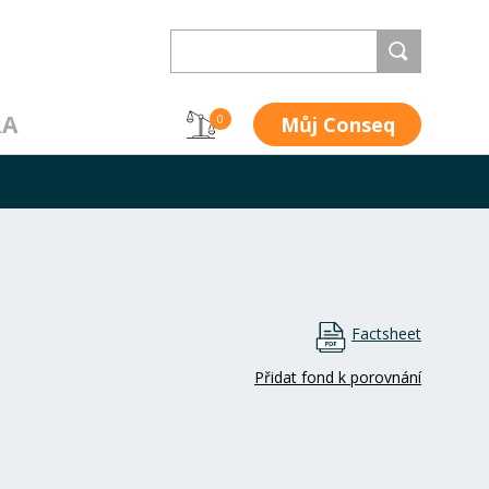
RA
Můj Conseq
0
Factsheet
Přidat fond k porovnání