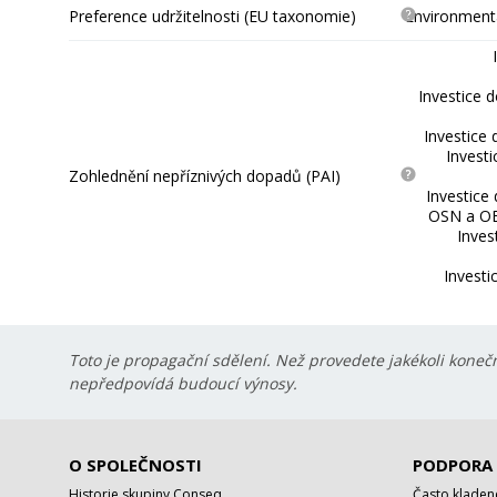
Preference udržitelnosti (EU taxonomie)
Environmentá
Investice 
Investice 
Invest
Zohlednění nepříznivých dopadů (PAI)
Investice
OSN a OE
Inves
Investi
Toto je propagační sdělení. Než provedete jakékoli konečn
nepředpovídá budoucí výnosy.
O SPOLEČNOSTI
PODPORA
Historie skupiny Conseq
Často kladen