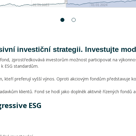
01.01.2023
01.01.2024
sivní investiční strategii. Investujte m
 fond, zprostředkovává investorům možnost participovat na výkonnos
m k ESG standardům.
, kteří preferují vyšší výnos. Oproti akciovým fondům představuje ko
adavkům klientů. Fond se hodí jako doplněk aktivně řízených fondů a n
ressive ESG