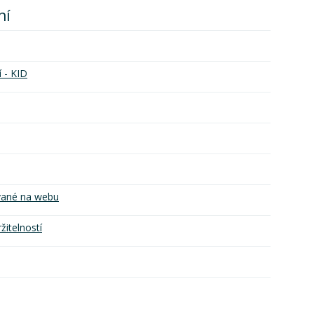
ní
í - KID
vané na webu
žitelností