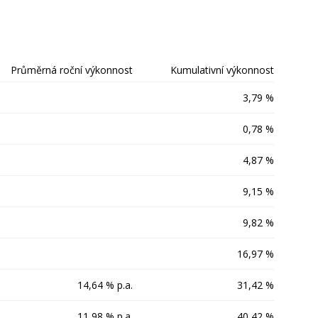
Průměrná roční výkonnost
Kumulativní výkonnost
3,79 %
0,78 %
4,87 %
9,15 %
9,82 %
16,97 %
14,64 % p.a.
31,42 %
11,98 % p.a.
40,42 %