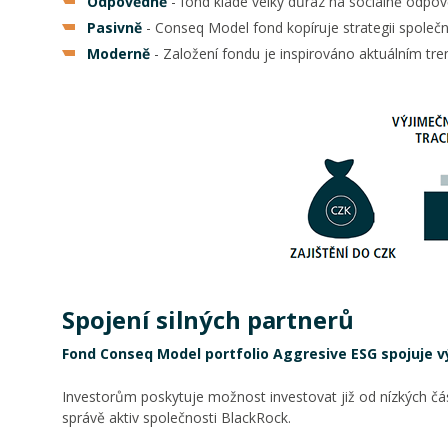
Odpovědně
- fond klade velký důraz na sociálně odpo
Pasivně
- Conseq Model fond kopíruje strategii společ
Moderně
- Založení fondu je inspirováno aktuálním tr
Spojení silných partnerů
Fond Conseq Model portfolio Aggresive ESG
spojuje 
Investorům poskytuje možnost investovat již od nízkých č
správě aktiv společnosti BlackRock.