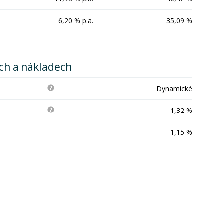
6,20 % p.a.
35,09 %
ích a nákladech
Dynamické
1,32 %
1,15 %