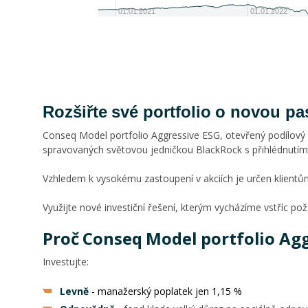
01.01.2021
01.01.2022
Rozšiřte své portfolio o novou pa
Conseq Model portfolio Aggressive ESG, otevřený podílový
spravovaných světovou jedničkou BlackRock s přihlédnutí
Vzhledem k vysokému zastoupení v akciích je určen klientům
Využijte nové investiční řešení, kterým vycházíme vstříc pož
Proč Conseq Model portfolio Agg
Investujte:
Levně
- manažerský poplatek jen 1,15 %