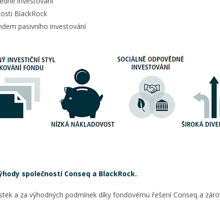
vědné investování
nosti BlackRock
endem pasivního investování
výhody společností Conseq a BlackRock.
ástek a za výhodných podmínek díky fondovému řešení Conseq a zárov