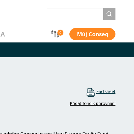
RA
Můj Conseq
0
Factsheet
Přidat fond k porovnání