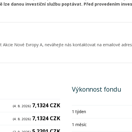
ě lze danou investiční službu poptávat. Před provedením inv
t Akcie Nové Evropy A, neváhejte nás kontaktovat na emailové adre
Výkonnost fondu
7,1324 CZK
(4. 8. 2026)
1 týden
7,1324 CZK
(4. 8. 2026)
1 měsíc
5,2201 CZK
(2. 9. 2025)