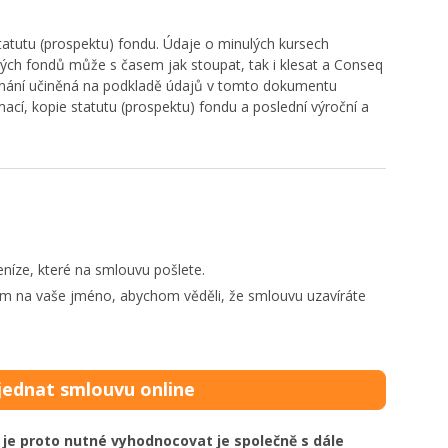
tatutu (prospektu) fondu. Údaje o minulých kursech
ých fondů může s časem jak stoupat, tak i klesat a Conseq
dnání učiněná na podkladě údajů v tomto dokumentu
ací, kopie statutu (prospektu) fondu a poslední výroční a
eníze, které na smlouvu pošlete.
m na vaše jméno, abychom věděli, že smlouvu uzavíráte
jednat smlouvu online
e proto nutné vyhodnocovat je společně s dále