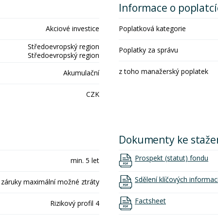
Informace o poplatc
Akciové investice
Poplatková kategorie
Středoevropský region
Poplatky za správu
Středoevropský region
z toho manažerský poplatek
Akumulační
CZK
Dokumenty ke staže
Prospekt (statut) fondu
min. 5 let
Sdělení klíčových informac
 záruky maximální možné ztráty
Factsheet
Rizikový profil 4