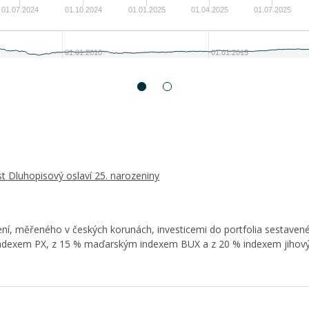
01.07.2024
01.10.2024
01.01.2025
01.04.2025
01.07.2025
01.01.2010
01.01.2015
 Dluhopisový oslaví 25. narozeniny
í, měřeného v českých korunách, investicemi do portfolia sestaven
dexem PX, z 15 % maďarským indexem BUX a z 20 % indexem jihovýc