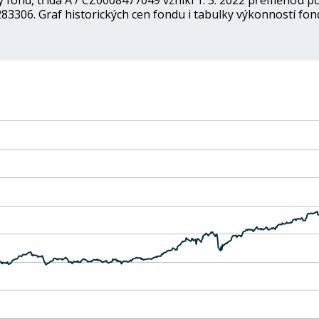
ý fond, třída A / CZ0008477049 vznikl 1. 3. 2022 přeměnou 
83306. Graf historických cen fondu i tabulky výkonností fon