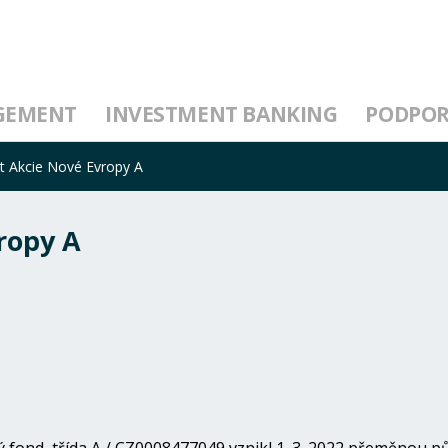
GEMENT
INVESTMENT BANKING
PODPO
t Akcie Nové Evropy A
ropy A