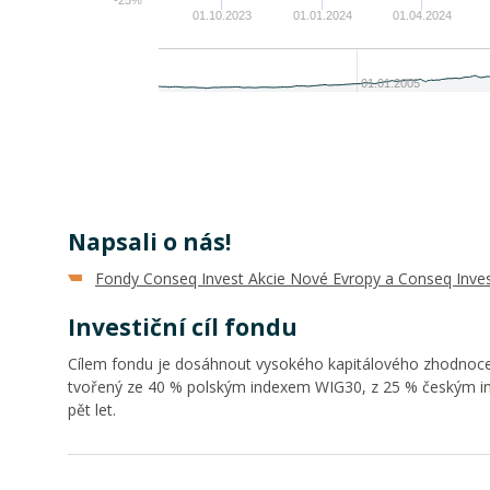
-25%
01.10.2023
01.01.2024
01.04.2024
01.01.2005
Napsali o nás!
Fondy Conseq Invest Akcie Nové Evropy a Conseq Invest
Investiční cíl fondu
Cílem fondu je dosáhnout vysokého kapitálového zhodnocen
tvořený ze 40 % polským indexem WIG30, z 25 % českým in
pět let.