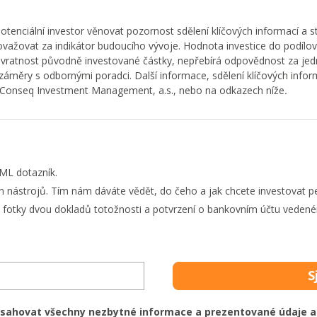
enciální investor věnovat pozornost sdělení klíčových informací a s
važovat za indikátor budoucího vývoje. Hodnota investice do podílov
ávratnost původně investované částky, nepřebírá odpovědnost za je
áměry s odbornými poradci. Další informace, sdělení klíčových inform
ti Conseq Investment Management, a.s., nebo na odkazech níže
.
AML dotazník.
ch nástrojů. Tím nám dáváte vědět, do čeho a jak chcete investovat p
fotky dvou dokladů totožnosti a potvrzení o bankovním účtu vedené
S
ahovat všechny nezbytné informace a prezentované údaje a j