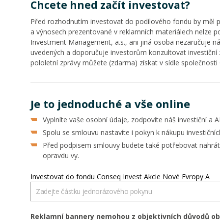
Chcete hned začít investovat?
Před rozhodnutím investovat do podílového fondu by měl pot
a výnosech prezentované v reklamních materiálech nelze po
Investment Management, a.s., ani jiná osoba nezaručuje n
uvedených a doporučuje investorům konzultovat investiční z
pololetní zprávy můžete (zdarma) získat v sídle společnos
Je to jednoduché a vše online
Vyplníte vaše osobní údaje, zodpovíte náš investiční a 
Spolu se smlouvu nastavíte i pokyn k nákupu investiční
Před podpisem smlouvy budete také potřebovat nahrát 
opravdu vy.
Investovat do fondu Conseq Invest Akcie Nové Evropy A
Reklamní bannery nemohou z objektivních důvodů obs