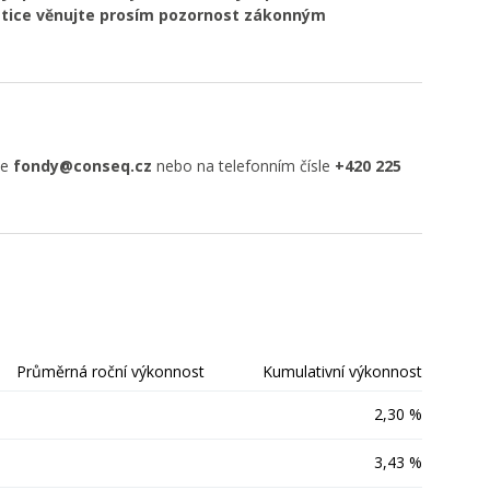
estice věnujte prosím pozornost zákonným
se
fondy@conseq.cz
nebo na telefonním čísle
+420 225
Průměrná roční výkonnost
Kumulativní výkonnost
2,30 %
3,43 %