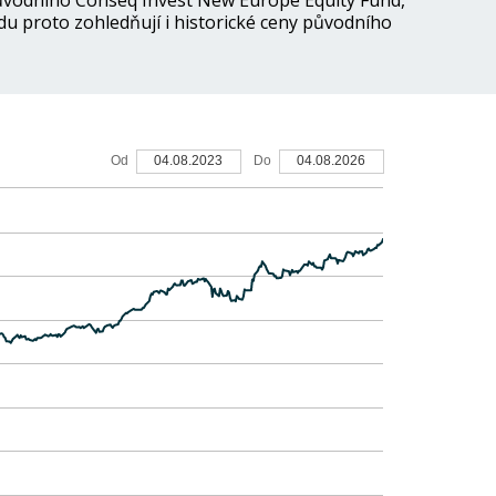
původního Conseq Invest New Europe Equity Fund,
du proto zohledňují i historické ceny původního
60
Od
04.08.2023
Do
04.08.2026
40
20
0
-20
-40