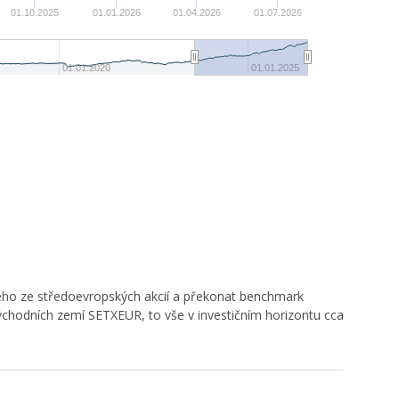
-60
01.10.2025
01.01.2026
01.04.2026
01.07.2026
-80
01.01.2020
01.01.2025
ého ze středoevropských akcií a překonat benchmark
hodních zemí SETXEUR, to vše v investičním horizontu cca