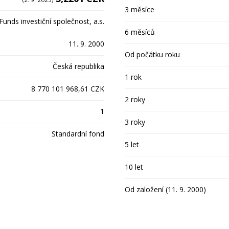
3 měsíce
unds investiční společnost, a.s.
6 měsíců
11. 9. 2000
Od počátku roku
Česká republika
1 rok
8 770 101 968,61 CZK
2 roky
1
3 roky
Standardní fond
5 let
10 let
Od založení (11. 9. 2000)