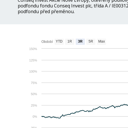
Conseq Invest Akcie Nové Evropy, otevřený podílov
podfondu fondu Conseq Invest plc, třída A / IE00312
podfondu před přeměnou.
YTD
1R
3R
5R
Max
Období
150%
125%
100%
75%
50%
25%
0%