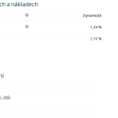
ích a nákladech
Dynamické
1,34 %
1,15 %
ní
í - KID