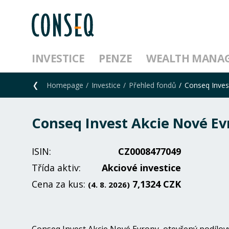
INVESTICE
PENZE
WEALTH MANA
Homepage
Investice
Přehled fondů
Conseq Inves
Conseq Invest Akcie Nové Ev
ISIN:
CZ0008477049
Třída aktiv:
Akciové investice
Cena za kus:
7,1324 CZK
(4. 8. 2026)