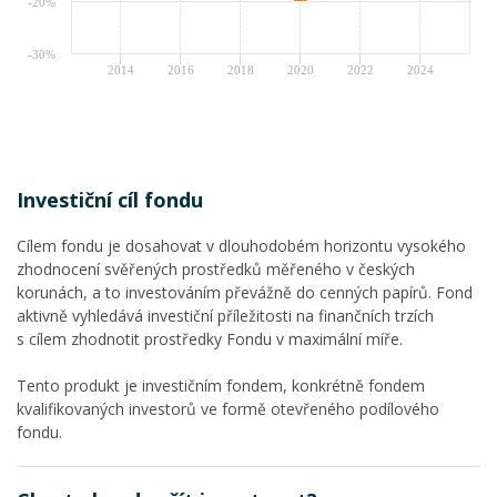
-20%
-30%
2014
2016
2018
2020
2022
2024
Investiční cíl fondu
Cílem fondu je dosahovat v dlouhodobém horizontu vysokého
zhodnocení svěřených prostředků měřeného v českých
korunách, a to investováním převážně do cenných papírů. Fond
aktivně vyhledává investiční příležitosti na finančních trzích
s cílem zhodnotit prostředky Fondu v maximální míře.
Tento produkt je investičním fondem, konkrétně fondem
kvalifikovaných investorů ve formě otevřeného podílového
fondu.