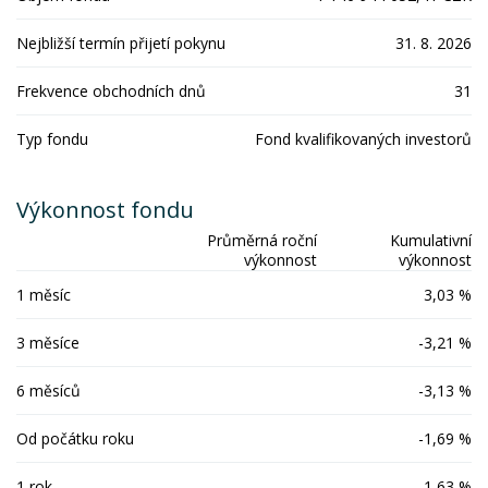
Nejbližší termín přijetí pokynu
31. 8. 2026
Frekvence obchodních dnů
31
Typ fondu
Fond kvalifikovaných investorů
Výkonnost fondu
Průměrná roční
Kumulativní
výkonnost
výkonnost
1 měsíc
3,03 %
3 měsíce
-3,21 %
6 měsíců
-3,13 %
Od počátku roku
-1,69 %
1 rok
1,63 %