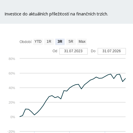
Investice do aktuálních příležitostí na finančních trzích.
YTD
1R
3R
5R
Max
Období
Od
31.07.2023
Do
31.07.2026
80%
60%
40%
20%
0%
-20%