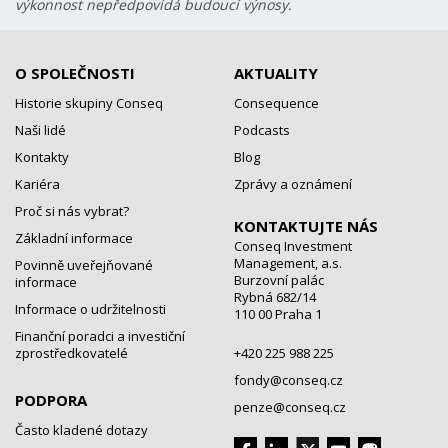
výkonnost nepředpovídá budoucí výnosy.
O SPOLEČNOSTI
AKTUALITY
Historie skupiny Conseq
Consequence
Naši lidé
Podcasts
Kontakty
Blog
Kariéra
Zprávy a oznámení
Proč si nás vybrat?
KONTAKTUJTE NÁS
Základní informace
Conseq Investment
Management, a.s.
Povinně uveřejňované
Burzovní palác
informace
Rybná 682/14
Informace o udržitelnosti
110 00 Praha 1
Finanční poradci a investiční
zprostředkovatelé
+420 225 988 225
fondy@conseq.cz
PODPORA
penze@conseq.cz
Často kladené dotazy