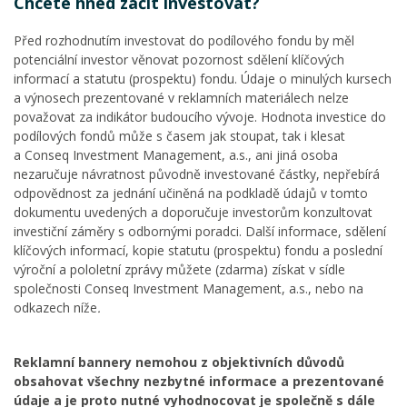
Chcete hned začít investovat?
Před rozhodnutím investovat do podílového fondu by měl
potenciální investor věnovat pozornost sdělení klíčových
informací a statutu (prospektu) fondu. Údaje o minulých kursech
a výnosech prezentované v reklamních materiálech nelze
považovat za indikátor budoucího vývoje. Hodnota investice do
podílových fondů může s časem jak stoupat, tak i klesat
a Conseq Investment Management, a.s., ani jiná osoba
nezaručuje návratnost původně investované částky, nepřebírá
odpovědnost za jednání učiněná na podkladě údajů v tomto
dokumentu uvedených a doporučuje investorům konzultovat
investiční záměry s odbornými poradci. Další informace, sdělení
klíčových informací, kopie statutu (prospektu) fondu a poslední
výroční a pololetní zprávy můžete (zdarma) získat v sídle
společnosti Conseq Investment Management, a.s., nebo na
odkazech níže
.
Reklamní bannery nemohou z objektivních důvodů
obsahovat všechny nezbytné informace a prezentované
údaje a je proto nutné vyhodnocovat je společně s dále