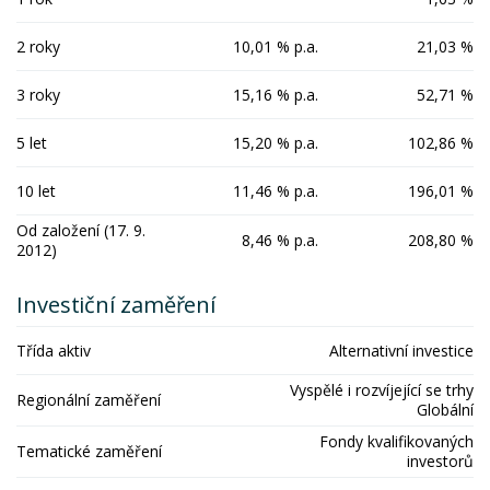
2 roky
10,01 % p.a.
21,03 %
3 roky
15,16 % p.a.
52,71 %
5 let
15,20 % p.a.
102,86 %
10 let
11,46 % p.a.
196,01 %
Od založení (17. 9.
8,46 % p.a.
208,80 %
2012)
Investiční zaměření
Třída aktiv
Alternativní investice
Vyspělé i rozvíjející se trhy
Regionální zaměření
Globální
Fondy kvalifikovaných
Tematické zaměření
investorů