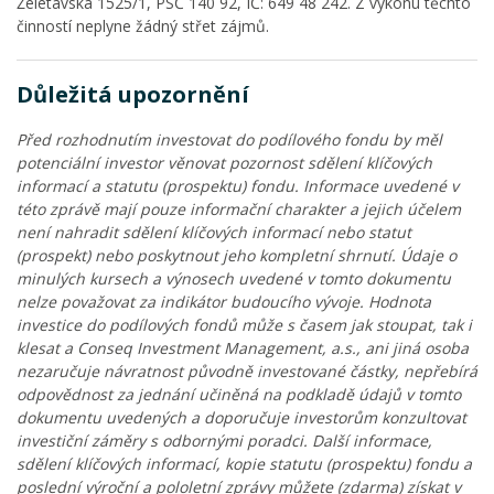
Želetavská 1525/1, PSČ 140 92, IČ: 649 48 242. Z výkonu těchto
činností neplyne žádný střet zájmů.
Důležitá upozornění
Před rozhodnutím investovat do podílového fondu by měl
potenciální investor věnovat pozornost sdělení klíčových
informací a statutu (prospektu) fondu. Informace uvedené v
této zprávě mají pouze informační charakter a jejich účelem
není nahradit sdělení klíčových informací nebo statut
(prospekt) nebo poskytnout jeho kompletní shrnutí. Údaje o
minulých kursech a výnosech uvedené v tomto dokumentu
nelze považovat za indikátor budoucího vývoje. Hodnota
investice do podílových fondů může s časem jak stoupat, tak i
klesat a Conseq Investment Management, a.s., ani jiná osoba
nezaručuje návratnost původně investované částky, nepřebírá
odpovědnost za jednání učiněná na podkladě údajů v tomto
dokumentu uvedených a doporučuje investorům konzultovat
investiční záměry s odbornými poradci. Další informace,
sdělení klíčových informací, kopie statutu (prospektu) fondu a
poslední výroční a pololetní zprávy můžete (zdarma) získat v