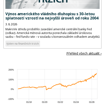
Výnos amerického vládního dluhopisu s 30-letou
splatností vzrostl na nejvyšší úroveň od roku 2004
3. 8. 2026
MakroVe středu proběhlo zasedání americké centrální banky Fed
(odkaz). Americká měnová autorita ponechala základní úrokovou
sazbu – fed funds rate – v souladu s konsenzuálním odhadem analytiků
v cílovém pásmu 3,50 až 3,75 %.
týden na finančních trzích
Přehled všech aktualit ›
200%
100%
0%
-100%
01/18
01/20
01/22
01/24
01/26