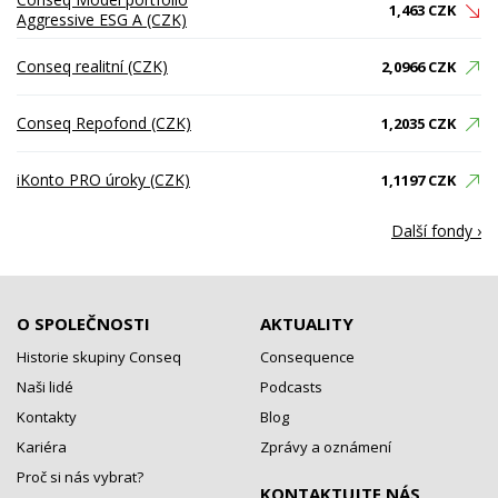
1,463 CZK
Aggressive ESG A (CZK)
Conseq realitní (CZK)
2,0966 CZK
Conseq Repofond (CZK)
1,2035 CZK
iKonto PRO úroky (CZK)
1,1197 CZK
Další fondy ›
O SPOLEČNOSTI
AKTUALITY
Historie skupiny Conseq
Consequence
Naši lidé
Podcasts
Kontakty
Blog
Kariéra
Zprávy a oznámení
Proč si nás vybrat?
KONTAKTUJTE NÁS