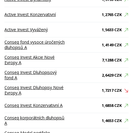
Active Invest Konzervativní
1,2765 CZK
Active Invest Vyvážený
1,5633 CZK
Conseq fond vysoce úročených
1,4149 CZK
dluhopisů A
Conseq Invest Akcie Nové
7,1288 CZK
Evropy A
Conseq Invest Dluhopisový
2,6429 CZK
fond A
Conseq Invest Dluhopisy Nové
1,7217 CZK
Evropy A
Conseq Invest Konzervativní A
1,6858 CZK
Conseq korporátních dluhopisů
1,4653 CZK
A
Conseq Model portfolio