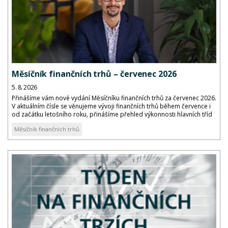
Měsíčník finančních trhů – červenec 2026
5. 8. 2026
Přinášíme vám nové vydání Měsíčníku finančních trhů za červenec 2026.
V aktuálním čísle se věnujeme vývoji finančních trhů během července i
od začátku letošního roku, přinášíme přehled výkonnosti hlavních tříd
aktiv a komentář k vývoji dluhopisových výnosů a kreditních marží...
Měsíčník finančních trhů