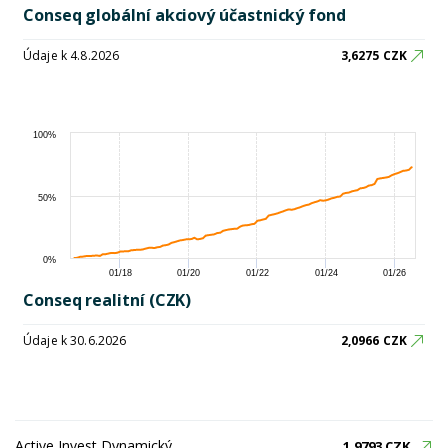
Conseq globální akciový účastnický fond
Údaje k 4.8.2026
3,6275 CZK
100%
50%
0%
01/18
01/20
01/22
01/24
01/26
Conseq realitní (CZK)
Údaje k 30.6.2026
2,0966 CZK
Active Invest Dynamický
1,9793 CZK