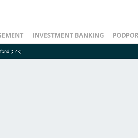
GEMENT
INVESTMENT BANKING
PODPO
fond (CZK)