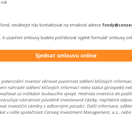
 rok
fond, neváhejte nás kontaktovat na emailové adrese
fondy@conse
e. K uzavření smlouvy budete potřebovat vyplnit formulář smlouvy onl
Sjednat smlouvu online
otenciální investor věnovat pozornost sdělení klíčových informací
ení nahradit sdělení klíčových informací nebo statut (prospekt) n
žovat za indikátor budoucího vývoje. Hodnota investice do podílo
ezaručuje návratnost původně investované částky, nepřebírá odpo
 investiční záměry s odbornými poradci. Další informace, sdělení 
ískat v sídle společnosti Conseq Investment Management, a.s., neb