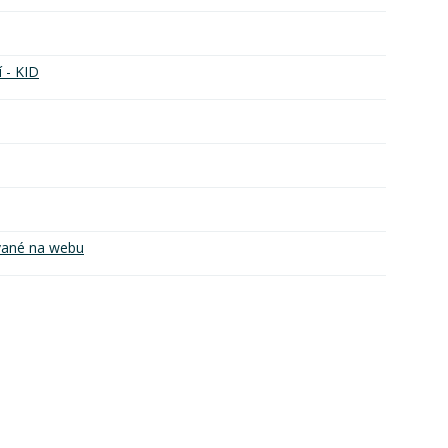
í - KID
vané na webu