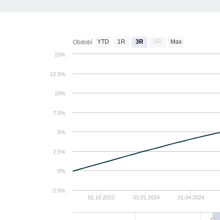
YTD
1R
3R
5R
Max
Období
15%
12.5%
10%
7.5%
5%
2.5%
0%
-2.5%
01.10.2023
01.01.2024
01.04.2024