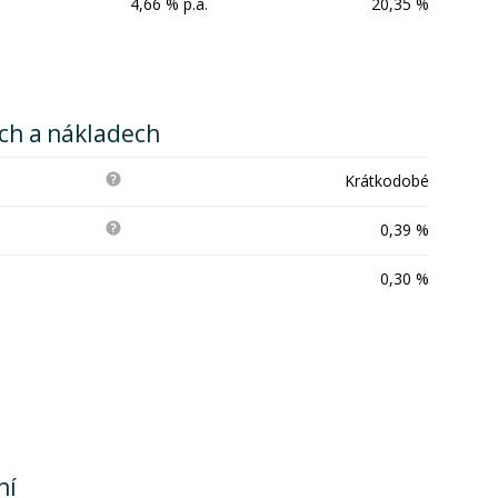
4,66 % p.a.
20,35 %
ích a nákladech
Krátkodobé
0,39 %
0,30 %
ní