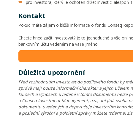
pro investora, který je ochoten držet investici alespoň 1
Kontakt
Pokud máte zájem o bližší informace o fondu Conseq Repo
Chcete hned začít investovat? Je to jednoduché a vše onlin
bankovním účtu vedeném na vaše jméno.
Důležitá upozornění
Před rozhodnutím investovat do podílového fondu by měl p
zprávě mají pouze informační charakter a jejich účelem n
kursech a výnosech uvedené v tomto dokumentu nelze pova
a Conseq Investment Management, a.s., ani jiná osoba n
dokumentu uvedených a doporučuje investorům konzultovat
a poslední výroční a pololetní zprávy můžete (zdarma) z