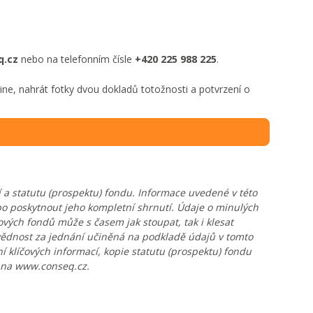
q.cz
nebo na telefonním čísle
+420 225 988 225
.
ine, nahrát fotky dvou dokladů totožnosti a potvrzení o
 a statutu (prospektu) fondu. Informace uvedené v této
ebo poskytnout jeho kompletní shrnutí. Údaje o minulých
vých fondů může s časem jak stoupat, tak i klesat
vědnost za jednání učiněná na podkladě údajů v tomto
klíčových informací, kopie statutu (prospektu) fondu
o na www.conseq.cz.