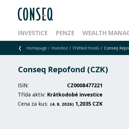
INVESTICE
PENZE
WEALTH MANA
Homepage
Investice
Přehled fondů
Conseq Repo
Conseq Repofond (CZK)
ISIN:
CZ0008477221
Třída aktiv:
Krátkodobé investice
Cena za kus:
1,2035 CZK
(4. 8. 2026)