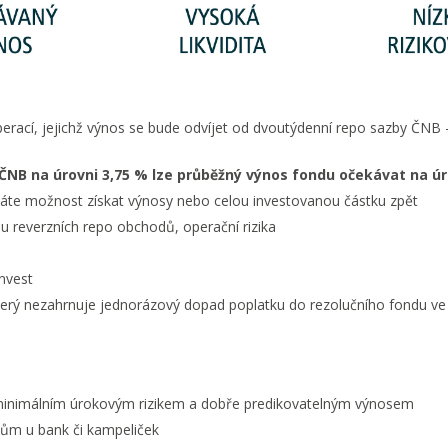
perací, jejichž výnos se bude odvíjet od dvoutýdenní repo sazby ČN
NB na úrovni 3,75 % lze průběžný výnos fondu očekávat na úro
) máte možnost získat výnosy nebo celou investovanou částku zpět
ílu reverzních repo obchodů, operační rizika
Invest
rý nezahrnuje jednorázový dopad poplatku do rezolučního fondu ve v
i s minimálním úrokovým rizikem a dobře predikovatelným výnosem
adům u bank či kampeliček