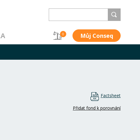
RA
Můj Conseq
0
Factsheet
Přidat fond k porovnání