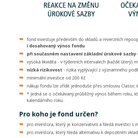
fond investuje především do vkladů a reverzních repoo
i dosahovaný výnos fondu
při současném nastavení základní úrokové sazby Č
vysoká likvidita - v týdenních intervalech (každé úterý
nízká rizikovost
- rizika vyplývající z významného pod
minimální investice od 200 Kč
nákup fondu lze zřídit jednoduše přes smlouvu Classic 
* Jedná se o očekávaný průběžný výnos během roku, kte
kalendářního roku.
Pro koho je fond určen?
pro investora, který je konzervativní a hledá investic
pro investora, který hledá alternativu k depozitním vkl