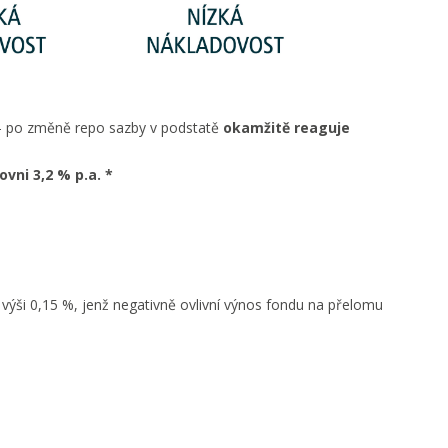
B - po změně repo sazby v podstatě
okamžitě reaguje
vni 3,2 % p.a. *
ýši 0,15 %, jenž negativně ovlivní výnos fondu na přelomu