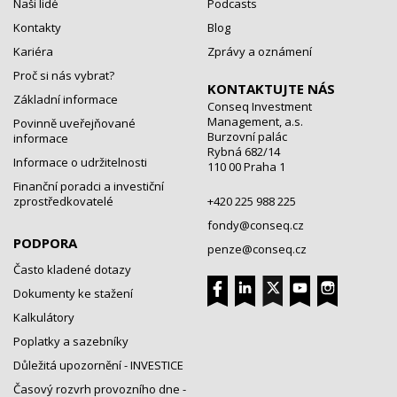
Naši lidé
Podcasts
Kontakty
Blog
Kariéra
Zprávy a oznámení
Proč si nás vybrat?
KONTAKTUJTE NÁS
Základní informace
Conseq Investment
Management, a.s.
Povinně uveřejňované
Burzovní palác
informace
Rybná 682/14
Informace o udržitelnosti
110 00 Praha 1
Finanční poradci a investiční
zprostředkovatelé
+420 225 988 225
fondy@conseq.cz
PODPORA
penze@conseq.cz
Často kladené dotazy
Dokumenty ke stažení
Kalkulátory
Poplatky a sazebníky
Důležitá upozornění - INVESTICE
Časový rozvrh provozního dne -