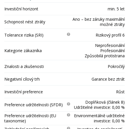
Investiční horizont
min. 5 let
Ano – bez záruky maximální
Schopnost nést ztráty
možné ztráty
Tolerance rizika (SRI)
Rizikový profil 6
Neprofesionální
Kategorie zákazníka
Profesionální
Způsobilá protistrana
Znalosti a zkušenosti
Pokročilý
Negativní cílový trh
Garance bez ztrát
Investiční preference
Růst
Doplňková (článek 8)
Preference udržitelnosti (SFDR)
Udržitelné investice: 0,00 %
Preference udržitelnosti (EU
Environmentálně udržitelné
taxonomie)
investice: 0,00 %